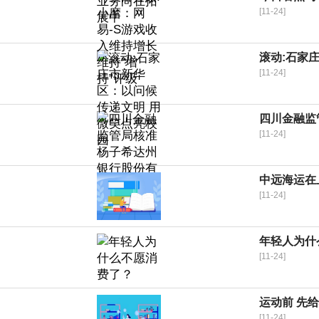
[11-24]
滚动:石家
[11-24]
四川金融监
[11-24]
中远海运在
[11-24]
年轻人为什
[11-24]
运动前 先给
[11-24]