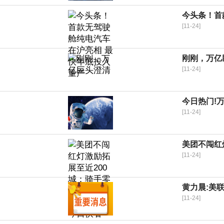
今头条！首
[11-24]
刚刚，万亿
[11-24]
今日热门!
[11-24]
美团不闯红
[11-24]
黄力晨:美
[11-24]