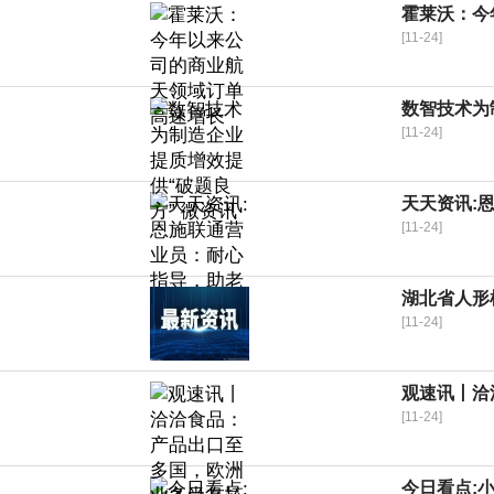
霍莱沃：今
[11-24]
数智技术为
[11-24]
天天资讯:
[11-24]
湖北省人形
[11-24]
观速讯丨洽
[11-24]
今日看点: