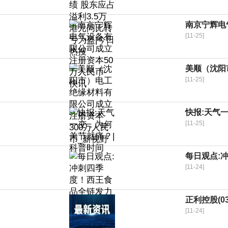
南京宁辉电
[11-25]
美顺（沈阳
[11-25]
快报:天气
[11-25]
每日观点:
[11-24]
正利控股(0
[11-24]