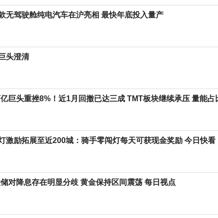
款无驾驶舱纯电汽车在沪亮相 最快年底投入量产
巨头澄清
万亿巨头重挫8%！近1月回撤已达三成 TMT板块继续承压 量能
灯激励拓展至近200城：骑手零闯灯每天可获现金奖励 今日快看
联储对降息存在明显分歧 黄金保持区间震荡 每日视点