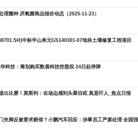
理菌种 厌氧菌商品报价动态（2025-11-23）
88701.SH)中标半山单元GS140301-07地块土壤修复工程项目
佳华科技：筹划购买数盾科技控股权 24日起停牌
退出比赛！莫斯利：在场边感到头晕目眩 真是吓人_焦点日报
门夹脚反被要求赔偿？小鹏汽车回应：涉事员工严肃处理 全国