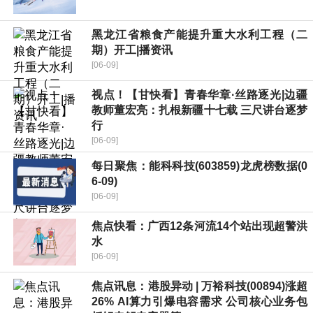
黑龙江省粮食产能提升重大水利工程（二
期）开工|播资讯
[06-09]
视点！【甘快看】青春华章·丝路逐光|边疆
教师董宏亮：扎根新疆十七载 三尺讲台逐梦
行
[06-09]
每日聚焦：能科科技(603859)龙虎榜数据(0
6-09)
[06-09]
焦点快看：广西12条河流14个站出现超警洪
水
[06-09]
焦点讯息：港股异动 | 万裕科技(00894)涨超
26% AI算力引爆电容需求 公司核心业务包