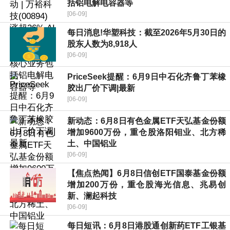
括铝电解电容器等
[06-09]
每日消息!华塑科技：截至2026年5月30日的
股东人数为8,918人
[06-09]
PriceSeek提醒：6月9日中石化齐鲁丁苯橡
胶出厂价下调|最新
[06-09]
新动态：6月8日有色金属ETF天弘基金份额
增加9600万份，重仓股洛阳钼业、北方稀
土、中国铝业
[06-09]
【焦点热闻】6月8日信创ETF国泰基金份额
增加200万份，重仓股海光信息、兆易创
新、澜起科技
[06-09]
每日短讯：6月8日港股通创新药ETF工银基