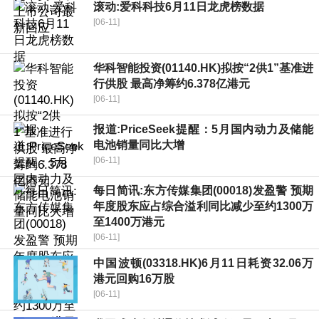
滚动:爱科科技6月11日龙虎榜数据
[06-11]
华科智能投资(01140.HK)拟按“2供1”基准进
行供股 最高净筹约6.378亿港元
[06-11]
报道:PriceSeek提醒：5月国内动力及储能
电池销量同比大增
[06-11]
每日简讯:东方传媒集团(00018)发盈警 预期
年度股东应占综合溢利同比减少至约1300万
至1400万港元
[06-11]
中国波顿(03318.HK)6月11日耗资32.06万
港元回购16万股
[06-11]