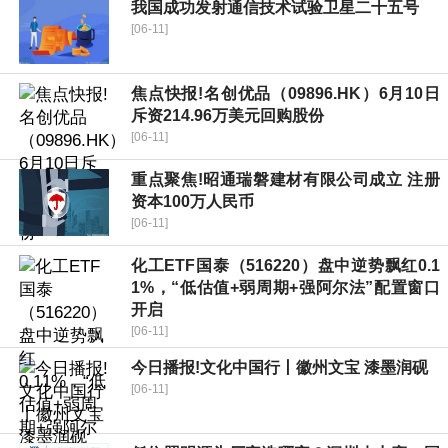
我国成功发射通信技术试验卫星二十五号
[06-11]
焦点快报!名创优品（09896.HK）6月10日
斥资214.96万美元回购股份
[06-11]
重点聚焦!昭通瑞磐建材有限公司成立 注册
资本100万人民币
[06-11]
化工ETF国泰（516220）盘中逆势飘红0.1
1%，“低估值+弱周期+强阿尔法”配置窗口
开启
[06-11]
今日播报!文化中国行丨徽州文宝 漆墨润砚
[06-11]