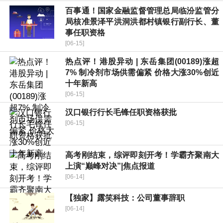
百事通！国家金融监督管理总局临汾监管分
局核准景泽平洪洞洪都村镇银行副行长、董
事任职资格
[06-15]
热点评！港股异动 | 东岳集团(00189)涨超
7% 制冷剂市场供需偏紧 价格大涨30%创近
十年新高
[06-15]
汉口银行行长毛锋任职资格获批
[06-15]
高考刚结束，综评即刻开考！学霸齐聚南大
上演“巅峰对决”|焦点报道
[06-14]
【独家】露笑科技：公司董事辞职
[06-14]