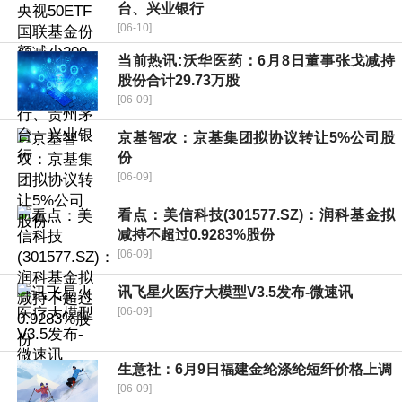
台、兴业银行
[06-10]
当前热讯:沃华医药：6月8日董事张戈减持
股份合计29.73万股
[06-09]
京基智农：京基集团拟协议转让5%公司股
份
[06-09]
看点：美信科技(301577.SZ)：润科基金拟
减持不超过0.9283%股份
[06-09]
讯飞星火医疗大模型V3.5发布-微速讯
[06-09]
生意社：6月9日福建金纶涤纶短纤价格上调
[06-09]