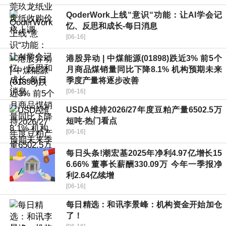
QoderWork上线“意识“功能：让AI学会记
忆、反思和成长-每日消息
[06-16]
港股异动 | 中煤能源(01898)跌近3% 前5个
月商品煤销量同比下降8.1% 机构预期未来
季度产量将逐步改善
[06-16]
USDA维持2026/27年度豆粕产量6502.5万
短吨-热门看点
[06-16]
每日头条!潮宏基2025年净利4.97亿增长15
6.66% 董事长薪酬330.09万 今年一季报净
利2.64亿续增
[06-16]
每日精选：和讯李景峰：机构资金开始加仓
了！