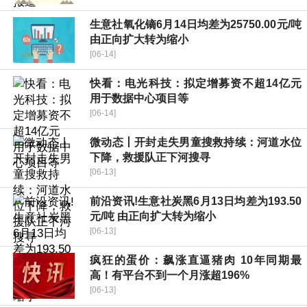
生意社氧化镝6月14日均差为25750.00元/吨
由正向扩大转为缩小
[06-14]
快看：电光科技：拟定增募资不超14亿元
用于数据中心项目等
[06-14]
微动态丨开封走失男童搜救持续：河道水位
下降，救援队正下河搜寻
[06-13]
前沿资讯!生意社炭黑6月13日均差为193.50
元/吨 由正向扩大转为缩小
[06-13]
疯狂的蛋价：飙涨直逼猪肉 10年同期最
高！有平台不到一个月涨超196%
[06-13]