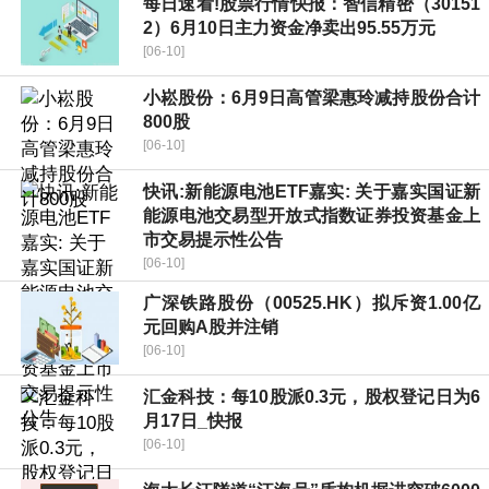
每日速看!股票行情快报：智信精密（30151
2）6月10日主力资金净卖出95.55万元
[06-10]
小崧股份：6月9日高管梁惠玲减持股份合计
800股
[06-10]
快讯:新能源电池ETF嘉实: 关于嘉实国证新
能源电池交易型开放式指数证券投资基金上
市交易提示性公告
[06-10]
广深铁路股份（00525.HK）拟斥资1.00亿
元回购A股并注销
[06-10]
汇金科技：每10股派0.3元，股权登记日为6
月17日_快报
[06-10]