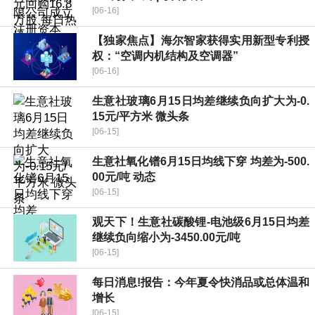
[06-16]
【独家焦点】海尔智家获得实用新型专利授
权：“空调内机结构及空调器”
[06-16]
生意社玻璃6月15日均差继续负向扩大为-0.
15元/平方米 微头条
[06-15]
生意社氧化镨6月15日均线下穿 均差为-500.
00元/吨 动态
[06-15]
观天下！生意社碳酸锂-电池级6月15日均差
继续负向缩小为-3450.00元/吨
[06-15]
每日消息!报告：今年夏令快消品或总体温和
增长
[06-15]