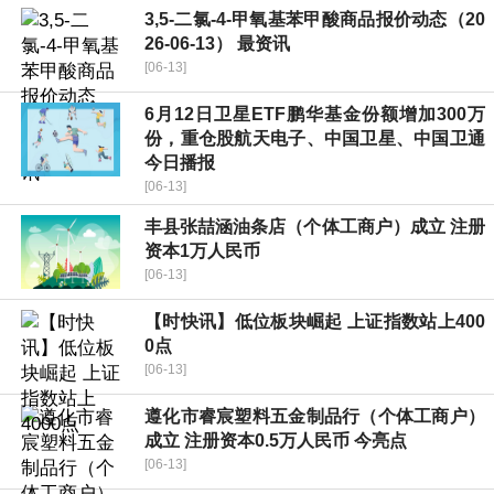
3,5-二氯-4-甲氧基苯甲酸商品报价动态（20
26-06-13） 最资讯
[06-13]
6月12日卫星ETF鹏华基金份额增加300万
份，重仓股航天电子、中国卫星、中国卫通
今日播报
[06-13]
丰县张喆涵油条店（个体工商户）成立 注册
资本1万人民币
[06-13]
【时快讯】低位板块崛起 上证指数站上400
0点
[06-13]
遵化市睿宸塑料五金制品行（个体工商户）
成立 注册资本0.5万人民币 今亮点
[06-13]