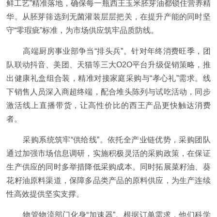
鲜工艺”精准落地，确保每一瓶西王玉米胚芽油都锁住营养精
华。从胚芽筛选到无菌灌装层层把关，在提升产能的同时坚
守“零瑕疵”标准，为市场供应筑牢品质防线。
高端厨房事业部争当“排头兵”。针对年终消费旺季，团
队联动抖音、美团、天猫等三大O2O平台升级促销策略，推
出健康礼盒组合装，精准对接家庭采购与“孝心礼”需求。线
下销售人员深入商超终端，配合堆头陈列与试吃活动，同步
激活线上直播带货，让高性价比的西王产品更快触达消费
者。
采购系统筑牢“供给线”。依托全产业链优势，采购团队
通过加强市场信息调研，实施积极灵活的采购政策，在保证
生产供应的同时多举措降低采购成本。同时拓展菜籽油、葵
花籽油原料渠道，保障多品类产品的原料供应，为生产连续
性高效提供坚实支撑。
物管物流部门化身“加速器”。根据订单需求，他们科学