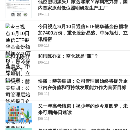
低位照明源头厂家选哪家？深圳杰力赛，国
内首家原创低位照明研发生产工厂
[06-11]
今日视点:6月10日通信ETF银华基金份额增
加7400万份，重仓股新易盛、中际旭创、立
讯精密
[06-11]
和讯陈乔文：空仓就是“赚”？
[06-11]
快播：赫美集团：公司管理层始终将提升企
业内在价值和可持续发展能力作为首要目标
[06-11]
又一年高考结束！祝少年的你今夏圆梦，未
来可期|每日速读
[06-11]