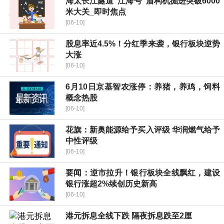
海太长江隧道“江海号”盾构机掘进突破6000
米大关_即时焦点
[06-10]
股息率近4.5%！分红季来袭，银行板块逆势
大涨
[06-10]
6月10日京基智农涨停：养猪，养鸡，饲料
概念热股
[06-10]
花旗：新奥能源给予买入评级 华润燃气给予
中性评级
[06-10]
要闻：逆市拉升！银行板块全线飘红，建设
银行涨超2%续创历史新高
[06-10]
港元拆息全线下跌 隔夜拆息跌至2厘