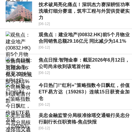
技术破局亮化痛点！深圳杰力赛深耕恒功率
洗墙灯细分赛道，筑牢工程与外贸供货硬实
力
[06-12]
观焦点：建业地产(00832.HK)前5个月物业
合同销售总额29.16亿元 同比减少为14.1%
[06-12]
焦点日报:智翔金泰：截至2026年6月12日，
公司尚未收到该笔首付款
[06-12]
今日热门!“红利+”策略指数今日飘红，价值
ETF易方达（159263）连续15日获资金加
仓
[06-12]
吴忠金融监管分局核准徐瑶交通银行吴忠分
行副行长任职资格-焦点快报
[06-12]