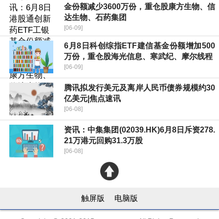
金份额减少3600万份，重仓股康方生物、信
达生物、石药集团
[06-09]
6月8日科创综指ETF建信基金份额增加500
万份，重仓股海光信息、寒武纪、摩尔线程
[06-09]
腾讯拟发行美元及离岸人民币债券规模约30
亿美元|焦点速讯
[06-08]
资讯：中集集团(02039.HK)6月8日斥资278.
21万港元回购31.3万股
[06-08]
触屏版
电脑版