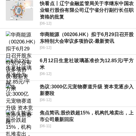
快看点丨辽宁金融监管局关于李继东中国农
业银行股份有限公司辽宁省分行副行长任职
资格的批复
[06-12]
华商能源（00206.HK）拟于6月29日召开股
东特别大会审议多项协议-最新资讯
[06-12]
6月12日生意社玻璃基准价为12.85元/平方
米
[06-12]
热议:3000亿元宠物赛道升级 资本竞逐步入
新赛段
[06-12]
焦点简讯:股价跌超15%，机构扎堆卖出，上
市公司最新回应
[06-11]