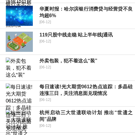
华夏时报：哈尔滨银行消费贷与经营贷不良
均超6%
[06-12]
119只股中线走稳 站上半年线|通讯
[06-12]
外卖包装，犯不着这么“装”
[06-12]
每日速读!光大期货0612热点追踪：多晶硅
连涨三日，关注消息面兑现情况
[06-12]
杭州启动三大世遗联动计划 推出“世遗之
间”品牌
[06-12]