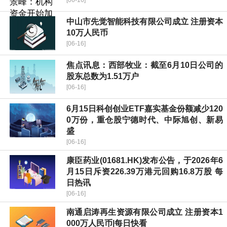
[06-16]
中山市先觉智能科技有限公司成立 注册资本
10万人民币
[06-16]
焦点讯息：西部牧业：截至6月10日公司的
股东总数为1.51万户
[06-16]
6月15日科创创业ETF嘉实基金份额减少120
0万份，重仓股宁德时代、中际旭创、新易
盛
[06-16]
康臣药业(01681.HK)发布公告，于2026年6
月15日斥资226.39万港元回购16.8万股 每
日热讯
[06-16]
南通启涛再生资源有限公司成立 注册资本1
000万人民币|每日快看