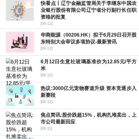
快看点丨辽宁金融监管局关于李继东中国农
业银行股份有限公司辽宁省分行副行长任职
资格的批复
[06-12]
华商能源（00206.HK）拟于6月29日召开股
东特别大会审议多项协议-最新资讯
[06-12]
6月12日生意社玻璃基准价为12.85元/平方
米
[06-12]
热议:3000亿元宠物赛道升级 资本竞逐步入
新赛段
[06-12]
焦点简讯:股价跌超15%，机构扎堆卖出，上
市公司最新回应
[06-11]