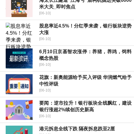
海太长江隧道“江海号”盾构机掘进突破6000
米大关_即时焦点
[06-10]
股息率近4.5%！分红季来袭，银行板块逆势
大涨
[06-10]
6月10日京基智农涨停：养猪，养鸡，饲料
概念热股
[06-10]
花旗：新奥能源给予买入评级 华润燃气给予
中性评级
[06-10]
要闻：逆市拉升！银行板块全线飘红，建设
银行涨超2%续创历史新高
[06-10]
港元拆息全线下跌 隔夜拆息跌至2厘