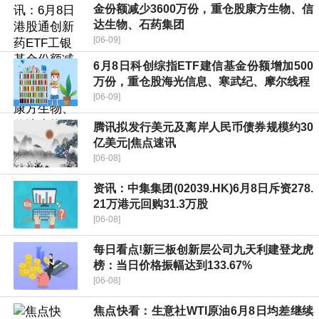
金份额减少3600万份，重仓股康方生物、信
达生物、石药集团
[06-09]
6月8日科创综指ETF建信基金份额增加500
万份，重仓股海光信息、寒武纪、摩尔线程
[06-09]
腾讯拟发行美元及离岸人民币债券规模约30
亿美元|焦点速讯
[06-08]
资讯：中集集团(02039.HK)6月8日斥资278.
21万港元回购31.3万股
[06-08]
每日看点!新三板创新层公司九天利建登龙虎
榜：当日价格振幅达到133.67%
[06-08]
焦点快看：生意社WTI原油6月8日均差继续