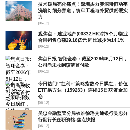
技术破局亮化痛点！深圳杰力赛深耕恒功率
洗墙灯细分赛道，筑牢工程与外贸供货硬实
力
[06-12]
观焦点：建业地产(00832.HK)前5个月物业
合同销售总额29.16亿元 同比减少为14.1%
[06-12]
焦点日报:智翔金泰：截至2026年6月12日，
公司尚未收到该笔首付款
[06-12]
今日热门!“红利+”策略指数今日飘红，价值
ETF易方达（159263）连续15日获资金加
仓
[06-12]
吴忠金融监管分局核准徐瑶交通银行吴忠分
行副行长任职资格-焦点快报
[06-12]