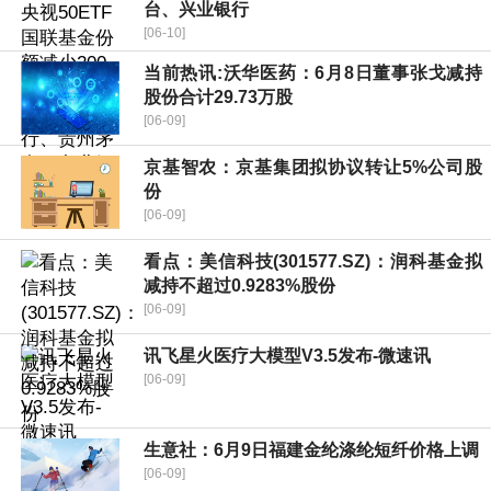
台、兴业银行
[06-10]
当前热讯:沃华医药：6月8日董事张戈减持
股份合计29.73万股
[06-09]
京基智农：京基集团拟协议转让5%公司股
份
[06-09]
看点：美信科技(301577.SZ)：润科基金拟
减持不超过0.9283%股份
[06-09]
讯飞星火医疗大模型V3.5发布-微速讯
[06-09]
生意社：6月9日福建金纶涤纶短纤价格上调
[06-09]