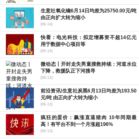
生意社氧化镝6月14日均差为25750.00元/吨
由正向扩大转为缩小
[06-14]
快看：电光科技：拟定增募资不超14亿元
用于数据中心项目等
[06-14]
微动态丨开封走失男童搜救持续：河道水位
下降，救援队正下河搜寻
[06-13]
前沿资讯!生意社炭黑6月13日均差为193.50
元/吨 由正向扩大转为缩小
[06-13]
疯狂的蛋价：飙涨直逼猪肉 10年同期最
高！有平台不到一个月涨超196%
[06-13]