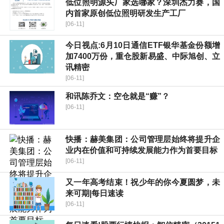
低位照明源头厂家选哪家？深圳杰力赛，国
内首家原创低位照明研发生产工厂
[06-11]
今日视点:6月10日通信ETF银华基金份额增
加7400万份，重仓股新易盛、中际旭创、立
讯精密
[06-11]
和讯陈乔文：空仓就是“赚”？
[06-11]
快播：赫美集团：公司管理层始终将提升企
业内在价值和可持续发展能力作为首要目标
[06-11]
又一年高考结束！祝少年的你今夏圆梦，未
来可期|每日速读
[06-11]