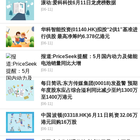
滚动:爱科科技6月11日龙虎榜数据
[06-11]
华科智能投资(01140.HK)拟按“2供1”基准进
行供股 最高净筹约6.378亿港元
[06-11]
报道:PriceSeek提醒：5月国内动力及储能
电池销量同比大增
[06-11]
每日简讯:东方传媒集团(00018)发盈警 预期
年度股东应占综合溢利同比减少至约1300万
至1400万港元
[06-11]
中国波顿(03318.HK)6月11日耗资32.06万
港元回购16万股
[06-11]