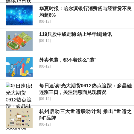
华夏时报：哈尔滨银行消费贷与经营贷不良
均超6%
[06-12]
119只股中线走稳 站上半年线|通讯
[06-12]
外卖包装，犯不着这么“装”
[06-12]
每日速读!光大期货0612热点追踪：多晶硅
连涨三日，关注消息面兑现情况
[06-12]
杭州启动三大世遗联动计划 推出“世遗之
间”品牌
[06-12]