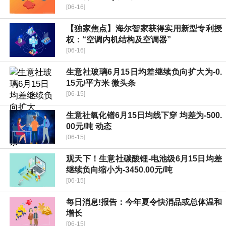
[06-16]
【独家焦点】海尔智家获得实用新型专利授
权：“空调内机结构及空调器”
[06-16]
生意社玻璃6月15日均差继续负向扩大为-0.
15元/平方米 微头条
[06-15]
生意社氧化镨6月15日均线下穿 均差为-500.
00元/吨 动态
[06-15]
观天下！生意社碳酸锂-电池级6月15日均差
继续负向缩小为-3450.00元/吨
[06-15]
每日消息!报告：今年夏令快消品或总体温和
增长
[06-15]