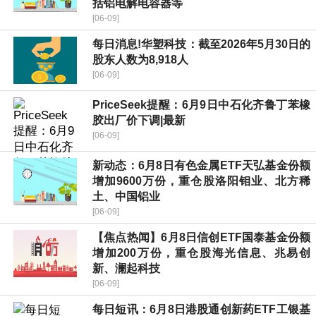
括铝电解电容器等
[06-09]
每日消息!华塑科技：截至2026年5月30日的
股东人数为8,918人
[06-09]
PriceSeek提醒：6月9日中石化齐鲁丁苯橡
胶出厂价下调|最新
[06-09]
新动态：6月8日有色金属ETF天弘基金份额
增加9600万份，重仓股洛阳钼业、北方稀
土、中国铝业
[06-09]
【焦点热闻】6月8日信创ETF国泰基金份额
增加200万份，重仓股海光信息、兆易创
新、澜起科技
[06-09]
每日短讯：6月8日港股通创新药ETF工银基