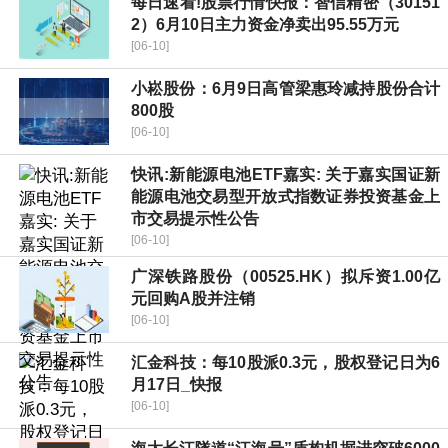
每日速看!股票行情快报：智信精密（30151
2）6月10日主力资金净卖出95.55万元
[06-10]
小崧股份：6月9日高管梁惠玲减持股份合计
800股
[06-10]
快讯:新能源电池ETF嘉实: 关于嘉实国证新
能源电池交易型开放式指数证券投资基金上
市交易提示性公告
[06-10]
广深铁路股份（00525.HK）拟斥资1.00亿
元回购A股并注销
[06-10]
汇金科技：每10股派0.3元，股权登记日为6
月17日_快报
[06-10]