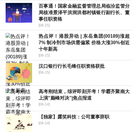
百事通！国家金融监督管理总局临汾监管分
局核准景泽平洪洞洪都村镇银行副行长、董
事任职资格
[06-15]
热点评！港股异动 | 东岳集团(00189)涨超
7% 制冷剂市场供需偏紧 价格大涨30%创近
十年新高
[06-15]
汉口银行行长毛锋任职资格获批
[06-15]
高考刚结束，综评即刻开考！学霸齐聚南大
上演“巅峰对决”|焦点报道
[06-14]
【独家】露笑科技：公司董事辞职
[06-14]