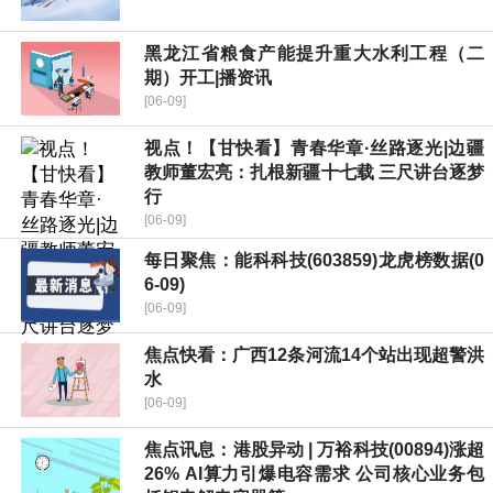
黑龙江省粮食产能提升重大水利工程（二
期）开工|播资讯
[06-09]
视点！【甘快看】青春华章·丝路逐光|边疆
教师董宏亮：扎根新疆十七载 三尺讲台逐梦
行
[06-09]
每日聚焦：能科科技(603859)龙虎榜数据(0
6-09)
[06-09]
焦点快看：广西12条河流14个站出现超警洪
水
[06-09]
焦点讯息：港股异动 | 万裕科技(00894)涨超
26% AI算力引爆电容需求 公司核心业务包