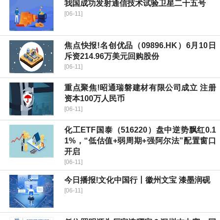
我国成功发射通信技术试验卫星二十五号
[06-11]
焦点快报!名创优品（09896.HK）6月10日
斥资214.96万美元回购股份
[06-11]
重点聚焦!昭通瑞磐建材有限公司成立 注册
资本100万人民币
[06-11]
化工ETF国泰（516220）盘中逆势飘红0.1
1%，“低估值+弱周期+强阿尔法”配置窗口
开启
[06-11]
今日播报!文化中国行丨徽州文宝 漆墨润砚
[06-11]