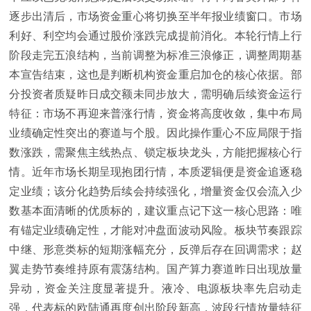
逐步出清后，市场资金重心将切换至半年报业绩窗口。市场
利好、利空均会通过股价涨跌完成提前消化。本轮行情上行
阶段走完五浪结构，当前调整为标准三浪修正，调整周期基
本宣告结束，这也是判断机构资金重启加仓的核心依据。部
分投资者质疑昨日成交额未同步放大，需明确后续资金运行
特征：市场不再迎来普涨行情，资金将高度收敛，集中布局
业绩确定性突出的赛道与个股。因此操作重心不应局限于指
数涨跌，需聚焦主线热点、锁定板块龙头，方能把握核心行
情。近年市场长期呈现抱团行情，本质逻辑便是资金追逐稳
定业绩；该分化趋势后续会持续强化，增量资金仅会流入少
数基本面清晰的优质标的，建议重点记下这一核心思路：唯
有锚定业绩确定性，才能对冲盘面波动风险。板块节奏跟踪
中继、形意类标的短期涨幅充分，反弹后存在回调需求；赵
翼走势节奏维持原有震荡结构。国产算力赛道昨日出现放量
异动，资金关注度显著提升。液冷、电源板块率先启动走
强，代表标的欧陆通再度创出阶段新高，波段行情放量特征