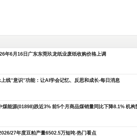
026年6月16日广东东莞玖龙纸业废纸收购价格上调
ork上线“意识“功能：让AI学会记忆、反思和成长-每日消息
 中煤能源(01898)跌近3% 前5个月商品煤销量同比下降8.1%
2026/27年度豆粕产量6502.5万短吨-热门看点