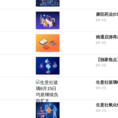
康臣药业(01
[06-16]
南通启涛再
[06-16]
【独家焦点
[06-16]
生意社玻璃6
[06-15]
生意社氧化镨
[06-15]