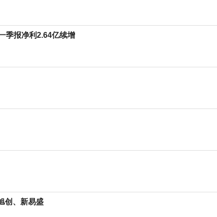
年一季报净利2.64亿续增
际旭创、新易盛