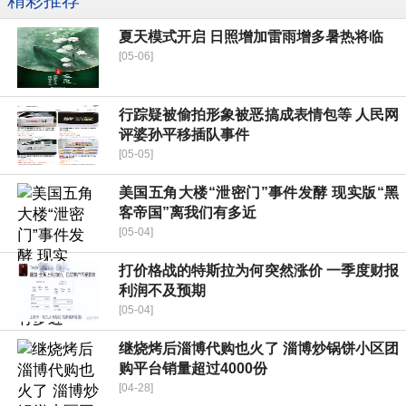
精彩推荐
夏天模式开启 日照增加雷雨增多暑热将临
[05-06]
行踪疑被偷拍形象被恶搞成表情包等 人民网
评婆孙平移插队事件
[05-05]
美国五角大楼“泄密门”事件发酵 现实版“黑
客帝国”离我们有多近
[05-04]
打价格战的特斯拉为何突然涨价 一季度财报
利润不及预期
[05-04]
继烧烤后淄博代购也火了 淄博炒锅饼小区团
购平台销量超过4000份
[04-28]