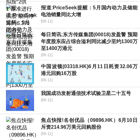
报道:PriceSeek提醒：5月国内动力及储能
电池销量同比大增
[06-11]
每日简讯:东方传媒集团(00018)发盈警 预期
年度股东应占综合溢利同比减少至约1300万
至1400万港元
[06-11]
中国波顿(03318.HK)6月11日耗资32.06万
港元回购16万股
[06-11]
我国成功发射通信技术试验卫星二十五号
[06-11]
焦点快报!名创优品（09896.HK）6月10日
斥资214.96万美元回购股份
[06-11]