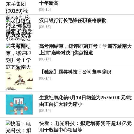
十年新高
[06-15]
汉口银行行长毛锋任职资格获批
[06-15]
高考刚结束，综评即刻开考！学霸齐聚南大
上演“巅峰对决”|焦点报道
[06-14]
【独家】露笑科技：公司董事辞职
[06-14]
生意社氧化镝6月14日均差为25750.00元/吨
由正向扩大转为缩小
[06-14]
快看：电光科技：拟定增募资不超14亿元
用于数据中心项目等