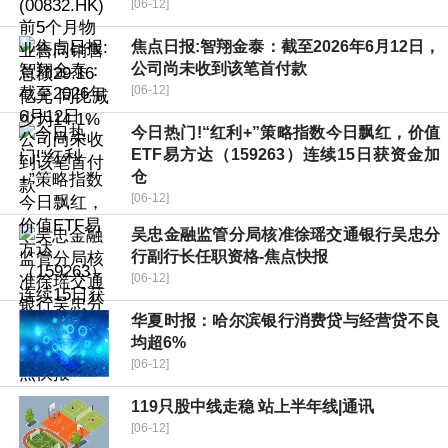
[06-12]
焦点日报:智翔金泰：截至2026年6月12日，
公司尚未收到该笔首付款
[06-12]
今日热门!“红利+”策略指数今日飘红，价值
ETF易方达（159263）连续15日获资金加
仓
[06-12]
吴忠金融监管分局核准徐瑶交通银行吴忠分
行副行长任职资格-焦点快报
[06-12]
华夏时报：哈尔滨银行消费贷与经营贷不良
均超6%
[06-12]
119只股中线走稳 站上半年线|通讯
[06-12]