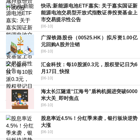
快讯:新能源电池ETF嘉实: 关于嘉实国证新
能源电池交易型开放式指数证券投资基金上
市交易提示性公告
[06-10]
广深铁路股份（00525.HK）拟斥资1.00亿
元回购A股并注销
[06-10]
汇金科技：每10股派0.3元，股权登记日为6
月17日_快报
[06-10]
海太长江隧道“江海号”盾构机掘进突破6000
米大关_即时焦点
[06-10]
股息率近4.5%！分红季来袭，银行板块逆势
大涨
[06-10]