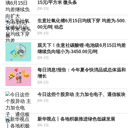
15元/平方米 微头条
[06-15]
生意社氧化镨6月15日均线下穿 均差为-500.
00元/吨 动态
[06-15]
观天下！生意社碳酸锂-电池级6月15日均差
继续负向缩小为-3450.00元/吨
[06-15]
每日消息!报告：今年夏令快消品或总体温和
增长
[06-15]
今日这些个股异动 主力加仓电子、通信板块
[06-15]
新华视点丨各地积极推进绿色低碳发展
[06-15]