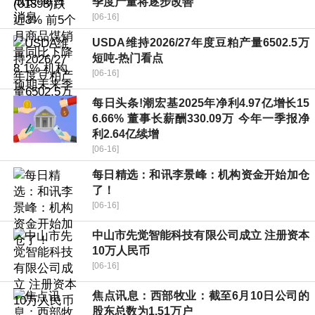
季度产量将逐步改善
[06-16]
USDA维持2026/27年度豆粕产量6502.5万
短吨-热门看点
[06-16]
每日头条!潮宏基2025年净利4.97亿增长15
6.66% 董事长薪酬330.09万 今年一季报净
利2.64亿续增
[06-16]
每日精选：和讯李景峰：机构资金开始加仓
了！
[06-16]
中山市先觉智能科技有限公司成立 注册资本
10万人民币
[06-16]
焦点讯息：西部牧业：截至6月10日公司的
股东总数为1.51万户