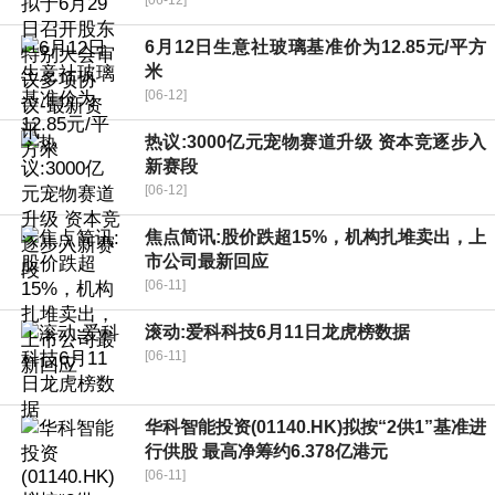
[06-12]
6月12日生意社玻璃基准价为12.85元/平方
米
[06-12]
热议:3000亿元宠物赛道升级 资本竞逐步入
新赛段
[06-12]
焦点简讯:股价跌超15%，机构扎堆卖出，上
市公司最新回应
[06-11]
滚动:爱科科技6月11日龙虎榜数据
[06-11]
华科智能投资(01140.HK)拟按“2供1”基准进
行供股 最高净筹约6.378亿港元
[06-11]