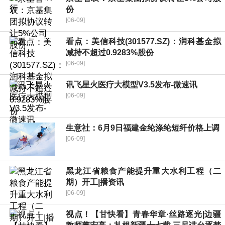
份
[06-09]
看点：美信科技(301577.SZ)：润科基金拟
减持不超过0.9283%股份
[06-09]
讯飞星火医疗大模型V3.5发布-微速讯
[06-09]
生意社：6月9日福建金纶涤纶短纤价格上调
[06-09]
黑龙江省粮食产能提升重大水利工程（二
期）开工|播资讯
[06-09]
视点！【甘快看】青春华章·丝路逐光|边疆