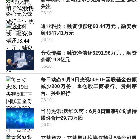
关注
[06-10]
通业科技：融资净偿还93.44万元，融资余
额4547.41万元
[06-10]
分众传媒：融资净偿还3291.96万元，融资
余额19.8亿元
[06-10]
每日动态!6月9日央视50ETF国联基金份额
减少200万份，重仓股工商银行、贵州茅
台、兴业银行
[06-10]
当前热讯:沃华医药：6月8日董事张戈减持
股份合计29.73万股
[06-09]
京基智农：京基集团拟协议转让5%公司股