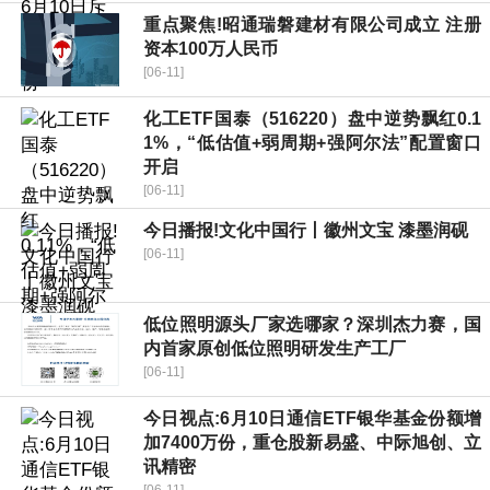
重点聚焦!昭通瑞磐建材有限公司成立 注册
资本100万人民币
[06-11]
化工ETF国泰（516220）盘中逆势飘红0.1
1%，“低估值+弱周期+强阿尔法”配置窗口
开启
[06-11]
今日播报!文化中国行丨徽州文宝 漆墨润砚
[06-11]
低位照明源头厂家选哪家？深圳杰力赛，国
内首家原创低位照明研发生产工厂
[06-11]
今日视点:6月10日通信ETF银华基金份额增
加7400万份，重仓股新易盛、中际旭创、立
讯精密