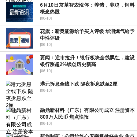
6月10日京基智农涨停：养猪，养鸡，饲料
概念热股
[06-10]
花旗：新奥能源给予买入评级 华润燃气给予
中性评级
[06-10]
要闻：逆市拉升！银行板块全线飘红，建设
银行涨超2%续创历史新高
[06-10]
港元拆息全线下跌 隔夜拆息跌至2厘
[06-10]
融鼎新材料（广东）有限公司成立 注册资本
800万人民币 焦点快报
[06-10]
新华制药：公司始终心无旁骛做好主业 焦点