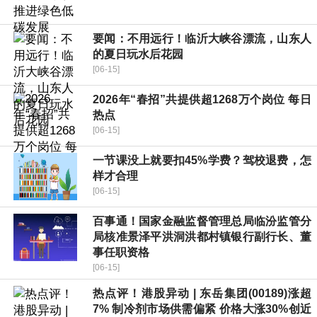
要闻：不用远行！临沂大峡谷漂流，山东人
的夏日玩水后花园
[06-15]
2026年“春招”共提供超1268万个岗位 每日
热点
[06-15]
一节课没上就要扣45%学费？驾校退费，怎
样才合理
[06-15]
百事通！国家金融监督管理总局临汾监管分
局核准景泽平洪洞洪都村镇银行副行长、董
事任职资格
[06-15]
热点评！港股异动 | 东岳集团(00189)涨超
7% 制冷剂市场供需偏紧 价格大涨30%创近