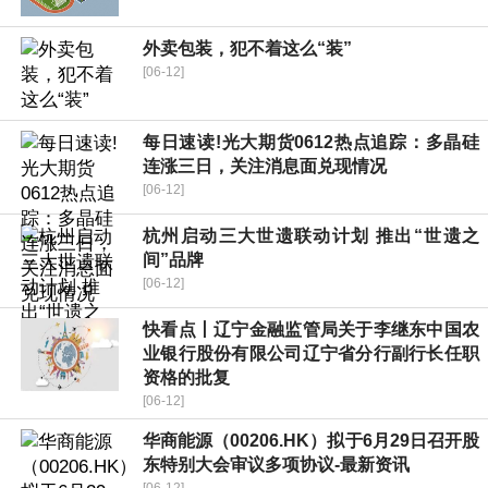
外卖包装，犯不着这么“装”
[06-12]
每日速读!光大期货0612热点追踪：多晶硅
连涨三日，关注消息面兑现情况
[06-12]
杭州启动三大世遗联动计划 推出“世遗之
间”品牌
[06-12]
快看点丨辽宁金融监管局关于李继东中国农
业银行股份有限公司辽宁省分行副行长任职
资格的批复
[06-12]
华商能源（00206.HK）拟于6月29日召开股
东特别大会审议多项协议-最新资讯