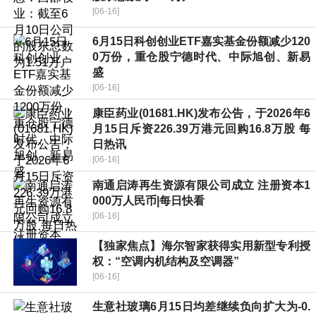
[06-16]
6月15日科创创业ETF嘉实基金份额减少120
0万份，重仓股宁德时代、中际旭创、新易
盛
[06-16]
康臣药业(01681.HK)发布公告，于2026年6
月15日斥资226.39万港元回购16.8万股 每
日热讯
[06-16]
南通启涛再生资源有限公司成立 注册资本1
000万人民币|每日快看
[06-16]
【独家焦点】海尔智家获得实用新型专利授
权：“空调内机结构及空调器”
[06-16]
生意社玻璃6月15日均差继续负向扩大为-0.