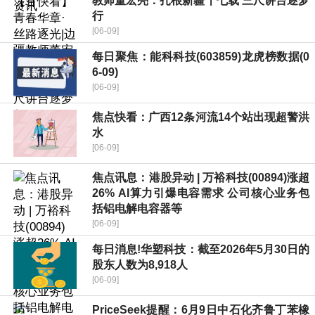
教师董宏亮：扎根新疆十七载 三尺讲台逐梦
行
[06-09]
每日聚焦：能科科技(603859)龙虎榜数据(0
6-09)
[06-09]
焦点快看：广西12条河流14个站出现超警洪
水
[06-09]
焦点讯息：港股异动 | 万裕科技(00894)涨超
26% AI算力引爆电容需求 公司核心业务包
括铝电解电容器等
[06-09]
每日消息!华塑科技：截至2026年5月30日的
股东人数为8,918人
[06-09]
PriceSeek提醒：6月9日中石化齐鲁丁苯橡