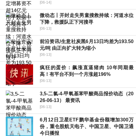
[06-14]
微动态丨开封走失男童搜救持续：河道水位
下降，救援队正下河搜寻
[06-13]
前沿资讯!生意社炭黑6月13日均差为193.50
元/吨 由正向扩大转为缩小
[06-13]
疯狂的蛋价：飙涨直逼猪肉 10年同期最
高！有平台不到一个月涨超196%
[06-13]
3,5-二氯-4-甲氧基苯甲酸商品报价动态（20
26-06-13） 最资讯
[06-13]
6月12日卫星ETF鹏华基金份额增加300万
份，重仓股航天电子、中国卫星、中国卫通
今日播报