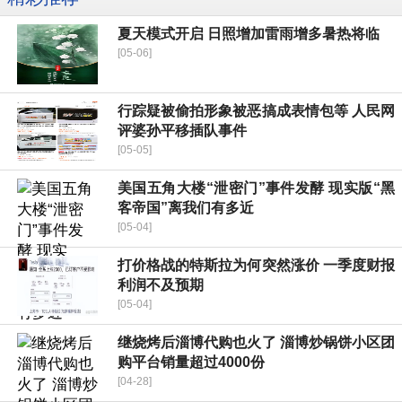
夏天模式开启 日照增加雷雨增多暑热将临
[05-06]
行踪疑被偷拍形象被恶搞成表情包等 人民网
评婆孙平移插队事件
[05-05]
美国五角大楼“泄密门”事件发酵 现实版“黑
客帝国”离我们有多近
[05-04]
打价格战的特斯拉为何突然涨价 一季度财报
利润不及预期
[05-04]
继烧烤后淄博代购也火了 淄博炒锅饼小区团
购平台销量超过4000份
[04-28]