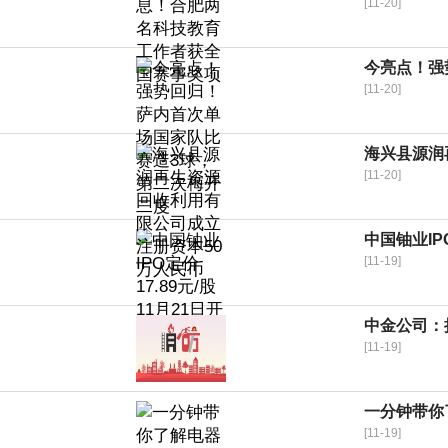
[11-20]
今亮点！强
[11-20]
海兴县源润
[11-20]
中国铀业IP
[11-19]
中金公司：
[11-19]
一分钟带你了
[11-19]