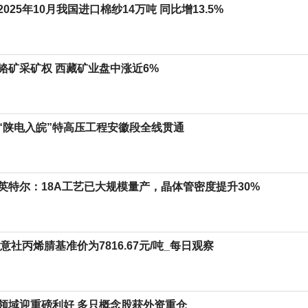
025年10月我国进口棉纱14万吨 同比增13.5%
铬矿采矿权 西藏矿业盘中涨近6%
“陕电入皖”特高压工程安徽段全线贯通
英特尔：18A工艺已大规模量产，晶体管密度提升30%
生意社丙烯腈基准价为7816.67元/吨_每日观察
领域迎重磅利好 多只概念股获外资重仓