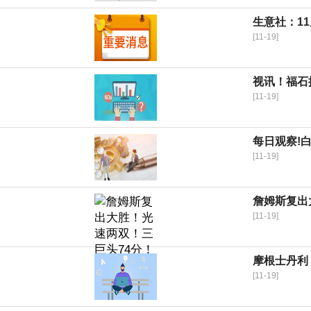
生意社：11
[11-19]
视讯！福石
[11-19]
每日观察!白
[11-19]
詹姆斯复出
[11-19]
摩根士丹利：
[11-19]