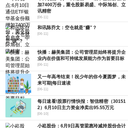
加7400万份，重仓股新易盛、中际旭创、立
讯精密
[06-11]
和讯陈乔文：空仓就是“赚”？
[06-11]
快播：赫美集团：公司管理层始终将提升企
业内在价值和可持续发展能力作为首要目标
[06-11]
又一年高考结束！祝少年的你今夏圆梦，未
来可期|每日速读
[06-11]
每日速看!股票行情快报：智信精密（30151
2）6月10日主力资金净卖出95.55万元
[06-10]
小崧股份：6月9日高管梁惠玲减持股份合计