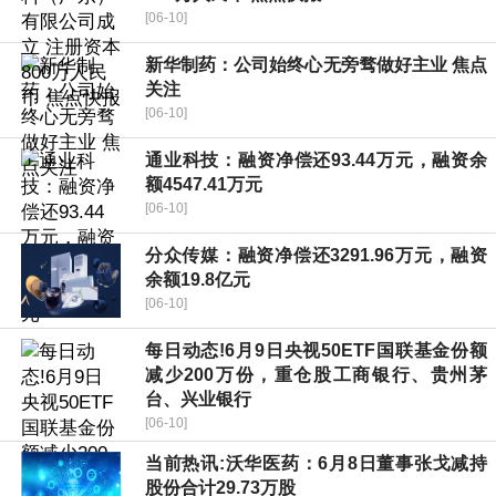
[06-10]
新华制药：公司始终心无旁骛做好主业 焦点
关注
[06-10]
通业科技：融资净偿还93.44万元，融资余
额4547.41万元
[06-10]
分众传媒：融资净偿还3291.96万元，融资
余额19.8亿元
[06-10]
每日动态!6月9日央视50ETF国联基金份额
减少200万份，重仓股工商银行、贵州茅
台、兴业银行
[06-10]
当前热讯:沃华医药：6月8日董事张戈减持
股份合计29.73万股