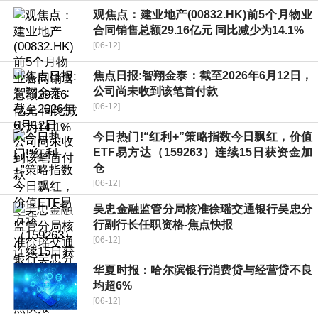
观焦点：建业地产(00832.HK)前5个月物业
合同销售总额29.16亿元 同比减少为14.1%
[06-12]
焦点日报:智翔金泰：截至2026年6月12日，
公司尚未收到该笔首付款
[06-12]
今日热门!“红利+”策略指数今日飘红，价值
ETF易方达（159263）连续15日获资金加
仓
[06-12]
吴忠金融监管分局核准徐瑶交通银行吴忠分
行副行长任职资格-焦点快报
[06-12]
华夏时报：哈尔滨银行消费贷与经营贷不良
均超6%
[06-12]