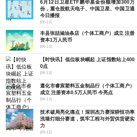
6月12日卫星ETF鹏华基金份额增加300万
份，重仓股航天电子、中国卫星、中国卫通
今日播报
[06-13]
丰县张喆涵油条店（个体工商户）成立 注册
资本1万人民币
[06-13]
【时快讯】低位板块崛起 上证指数站上400
0点
[06-13]
遵化市睿宸塑料五金制品行（个体工商户）
成立 注册资本0.5万人民币 今亮点
[06-13]
技术破局亮化痛点！深圳杰力赛深耕恒功率
洗墙灯细分赛道，筑牢工程与外贸供货硬实
力
[06-12]