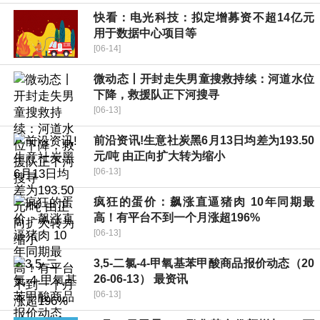
快看：电光科技：拟定增募资不超14亿元
用于数据中心项目等
[06-14]
微动态丨开封走失男童搜救持续：河道水位
下降，救援队正下河搜寻
[06-13]
前沿资讯!生意社炭黑6月13日均差为193.50
元/吨 由正向扩大转为缩小
[06-13]
疯狂的蛋价：飙涨直逼猪肉 10年同期最
高！有平台不到一个月涨超196%
[06-13]
3,5-二氯-4-甲氧基苯甲酸商品报价动态（20
26-06-13） 最资讯
[06-13]