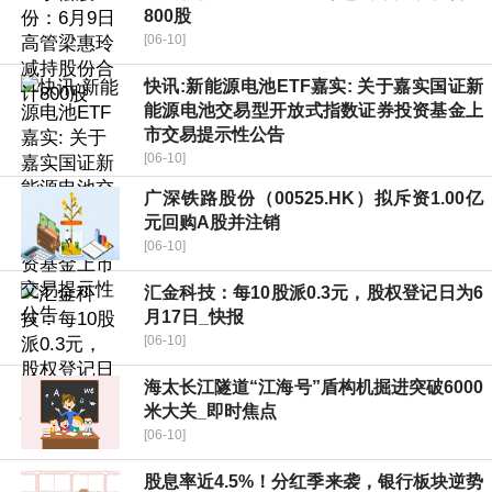
800股
[06-10]
快讯:新能源电池ETF嘉实: 关于嘉实国证新
能源电池交易型开放式指数证券投资基金上
市交易提示性公告
[06-10]
广深铁路股份（00525.HK）拟斥资1.00亿
元回购A股并注销
[06-10]
汇金科技：每10股派0.3元，股权登记日为6
月17日_快报
[06-10]
海太长江隧道“江海号”盾构机掘进突破6000
米大关_即时焦点
[06-10]
股息率近4.5%！分红季来袭，银行板块逆势