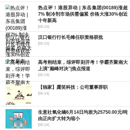
热点评！港股异动 | 东岳集团(00189)涨超
7% 制冷剂市场供需偏紧 价格大涨30%创近
十年新高
[06-15]
汉口银行行长毛锋任职资格获批
[06-15]
高考刚结束，综评即刻开考！学霸齐聚南大
上演“巅峰对决”|焦点报道
[06-14]
【独家】露笑科技：公司董事辞职
[06-14]
生意社氧化镝6月14日均差为25750.00元/吨
由正向扩大转为缩小
[06-14]