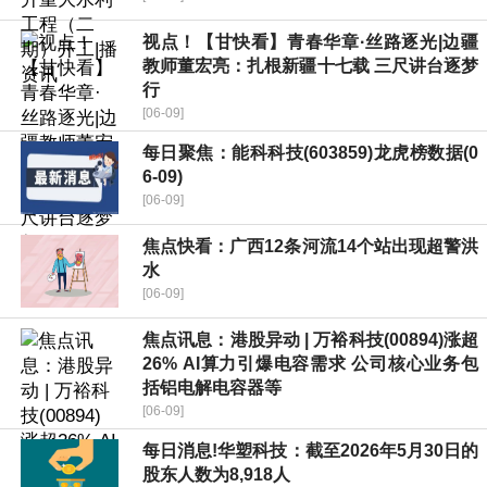
视点！【甘快看】青春华章·丝路逐光|边疆
教师董宏亮：扎根新疆十七载 三尺讲台逐梦
行
[06-09]
每日聚焦：能科科技(603859)龙虎榜数据(0
6-09)
[06-09]
焦点快看：广西12条河流14个站出现超警洪
水
[06-09]
焦点讯息：港股异动 | 万裕科技(00894)涨超
26% AI算力引爆电容需求 公司核心业务包
括铝电解电容器等
[06-09]
每日消息!华塑科技：截至2026年5月30日的
股东人数为8,918人