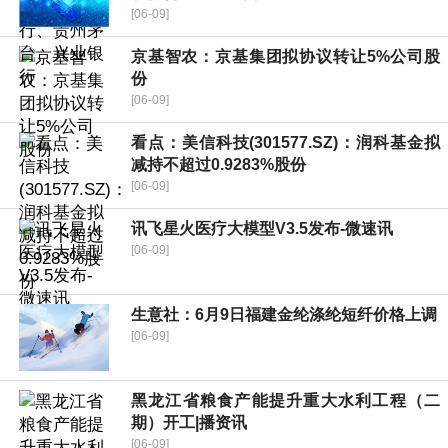
[06-09]
京基智农：京基集团拟协议转让5%公司股
份
[06-09]
看点：美信科技(301577.SZ)：润科基金拟
减持不超过0.9283%股份
[06-09]
讯飞星火医疗大模型V3.5发布-微速讯
[06-09]
生意社：6月9日福建金纶涤纶短纤价格上调
[06-09]
黑龙江省粮食产能提升重大水利工程（二
期）开工|播资讯
[06-09]