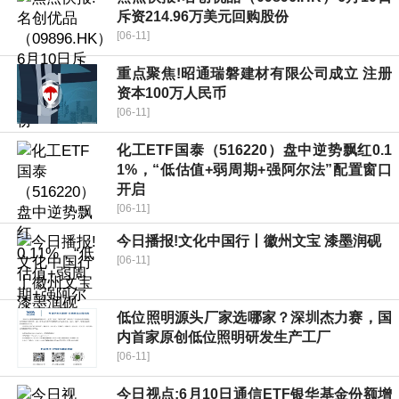
斥资214.96万美元回购股份
[06-11]
重点聚焦!昭通瑞磐建材有限公司成立 注册
资本100万人民币
[06-11]
化工ETF国泰（516220）盘中逆势飘红0.1
1%，“低估值+弱周期+强阿尔法”配置窗口
开启
[06-11]
今日播报!文化中国行丨徽州文宝 漆墨润砚
[06-11]
低位照明源头厂家选哪家？深圳杰力赛，国
内首家原创低位照明研发生产工厂
[06-11]
今日视点:6月10日通信ETF银华基金份额增