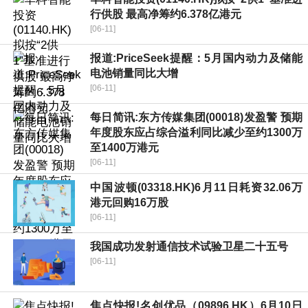
行供股 最高净筹约6.378亿港元
[06-11]
报道:PriceSeek提醒：5月国内动力及储能
电池销量同比大增
[06-11]
每日简讯:东方传媒集团(00018)发盈警 预期
年度股东应占综合溢利同比减少至约1300万
至1400万港元
[06-11]
中国波顿(03318.HK)6月11日耗资32.06万
港元回购16万股
[06-11]
我国成功发射通信技术试验卫星二十五号
[06-11]
焦点快报!名创优品（09896.HK）6月10日