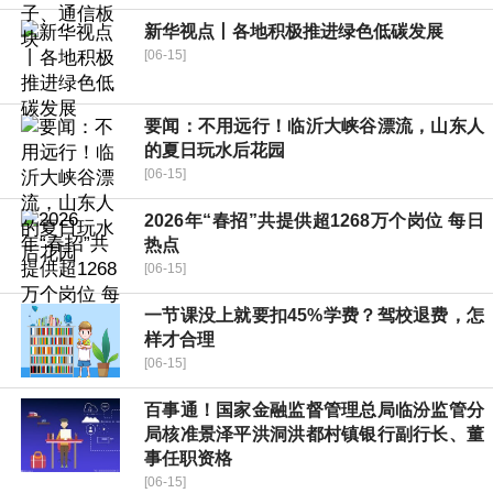
新华视点丨各地积极推进绿色低碳发展
[06-15]
要闻：不用远行！临沂大峡谷漂流，山东人
的夏日玩水后花园
[06-15]
2026年“春招”共提供超1268万个岗位 每日
热点
[06-15]
一节课没上就要扣45%学费？驾校退费，怎
样才合理
[06-15]
百事通！国家金融监督管理总局临汾监管分
局核准景泽平洪洞洪都村镇银行副行长、董
事任职资格
[06-15]