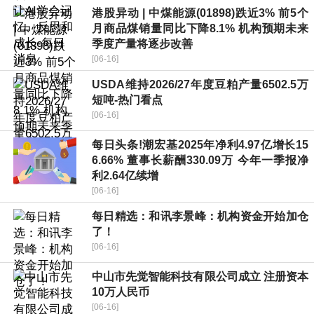
港股异动 | 中煤能源(01898)跌近3% 前5个
月商品煤销量同比下降8.1% 机构预期未来
季度产量将逐步改善
[06-16]
USDA维持2026/27年度豆粕产量6502.5万
短吨-热门看点
[06-16]
每日头条!潮宏基2025年净利4.97亿增长15
6.66% 董事长薪酬330.09万 今年一季报净
利2.64亿续增
[06-16]
每日精选：和讯李景峰：机构资金开始加仓
了！
[06-16]
中山市先觉智能科技有限公司成立 注册资本
10万人民币
[06-16]