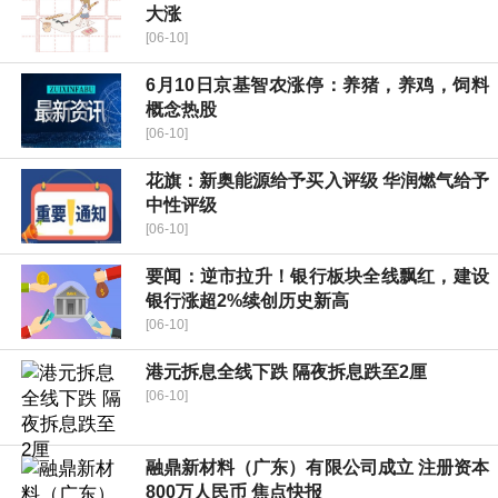
大涨
[06-10]
6月10日京基智农涨停：养猪，养鸡，饲料
概念热股
[06-10]
花旗：新奥能源给予买入评级 华润燃气给予
中性评级
[06-10]
要闻：逆市拉升！银行板块全线飘红，建设
银行涨超2%续创历史新高
[06-10]
港元拆息全线下跌 隔夜拆息跌至2厘
[06-10]
融鼎新材料（广东）有限公司成立 注册资本
800万人民币 焦点快报