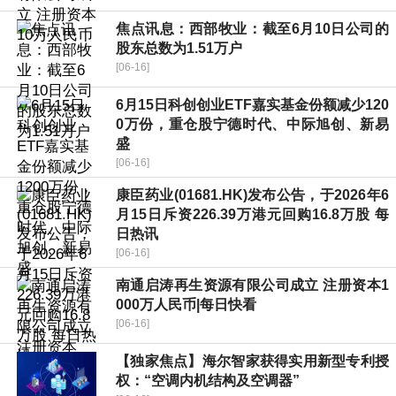
焦点讯息：西部牧业：截至6月10日公司的
股东总数为1.51万户
[06-16]
6月15日科创创业ETF嘉实基金份额减少120
0万份，重仓股宁德时代、中际旭创、新易
盛
[06-16]
康臣药业(01681.HK)发布公告，于2026年6
月15日斥资226.39万港元回购16.8万股 每
日热讯
[06-16]
南通启涛再生资源有限公司成立 注册资本1
000万人民币|每日快看
[06-16]
【独家焦点】海尔智家获得实用新型专利授
权：“空调内机结构及空调器”