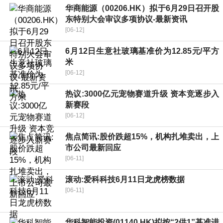
华商能源（00206.HK）拟于6月29日召开股
东特别大会审议多项协议-最新资讯
[06-12]
6月12日生意社玻璃基准价为12.85元/平方
米
[06-12]
热议:3000亿元宠物赛道升级 资本竞逐步入
新赛段
[06-12]
焦点简讯:股价跌超15%，机构扎堆卖出，上
市公司最新回应
[06-11]
滚动:爱科科技6月11日龙虎榜数据
[06-11]
华科智能投资(01140.HK)拟按“2供1”基准进