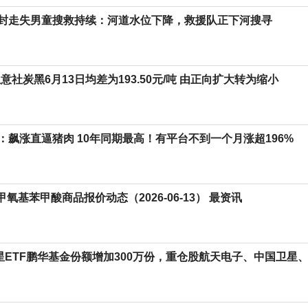
封走失男童搜救持续：河道水位下降，救援队正下河搜寻
意社炭黑6月13日均差为193.50元/吨 由正向扩大转为缩小
：飙涨直逼猪肉 10年同期最高！有平台不到一个月涨超196%
4-甲氧基苯甲酸商品报价动态（2026-06-13） 最资讯
卫星ETF鹏华基金份额增加300万份，重仓股航天电子、中国卫星