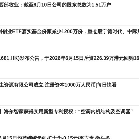
西部牧业：截至6月10日公司的股东总数为1.51万户
科创创业ETF嘉实基金份额减少1200万份，重仓股宁德时代、中
681.HK)发布公告，于2026年6月15日斥资226.39万港元回购1
生资源有限公司成立 注册资本1000万人民币|每日快看
】海尔智家获得实用新型专利授权：“空调内机结构及空调器”
月15日均差继续负向扩大为-0.15元/平方米 微头条