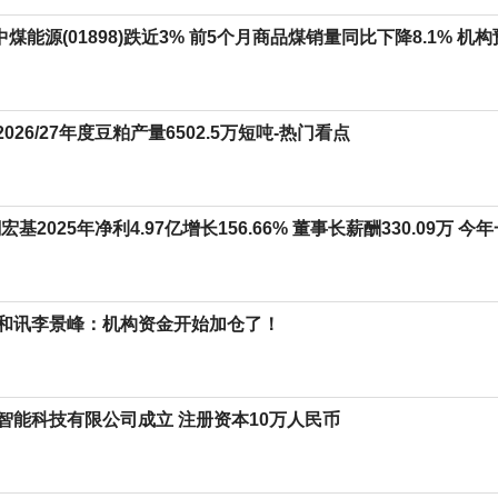
 中煤能源(01898)跌近3% 前5个月商品煤销量同比下降8.1%
2026/27年度豆粕产量6502.5万短吨-热门看点
宏基2025年净利4.97亿增长156.66% 董事长薪酬330.09万 今
和讯李景峰：机构资金开始加仓了！
智能科技有限公司成立 注册资本10万人民币