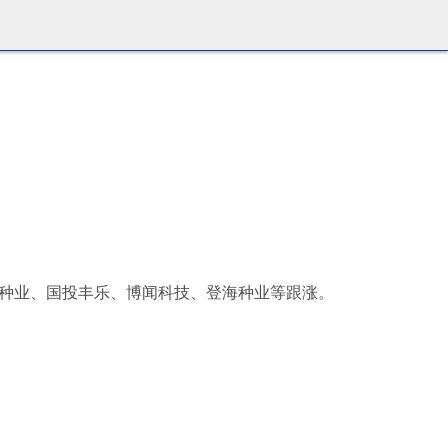
煌种业、国投丰乐、博闻科技、登海种业等跟涨。