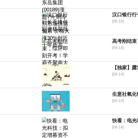
汉口银行行
[06-15]
高考刚结束
[06-14]
【独家】露
[06-14]
生意社氧化镝
[06-14]
快看：电光
[06-14]