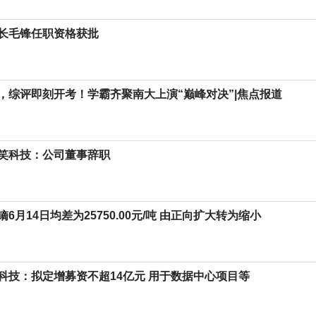
长毛锋任职资格获批
，综评即刻开考！学霸齐聚南大上演“巅峰对决”|焦点报道
笑科技：公司董事辞职
6月14日均差为25750.00元/吨 由正向扩大转为缩小
科技：拟定增募资不超14亿元 用于数据中心项目等