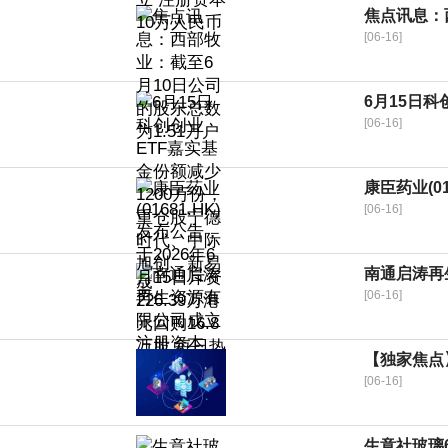
焦点讯息：
[06-16]
6月15日
[06-16]
康臣药业(01
[06-16]
南通启涛再
[06-16]
【独家焦点
[06-16]
生意社玻璃6