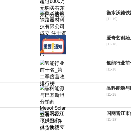
衡水沃德铁
[11-19]
爱奇艺创始
[11-18]
氢能行业前
[11-18]
晶科能源与巴
[11-18]
国网晋江市
[11-18]