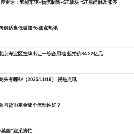
停雷达：氢能车辆+物流制造+ST板块 *ST原尚触及涨停
考虑适当低吸加仓-焦点热讯
北京海淀区挂牌出让一综合用地 起拍价84.22亿元
头有哪些（2025/11/18） 视焦点讯
款与货币基金哪个流动性好？
小菜园”迎采摘忙