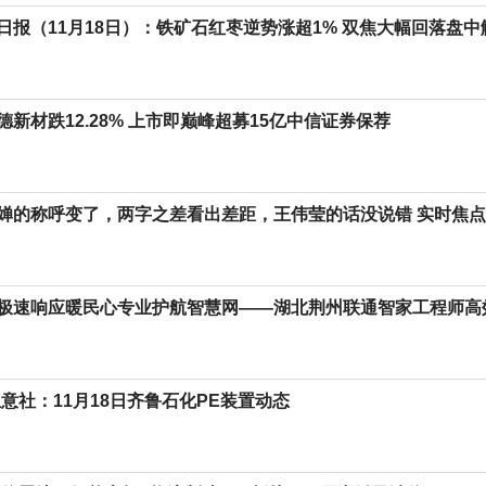
日报（11月18日）：铁矿石红枣逆势涨超1% 双焦大幅回落盘
新材跌12.28% 上市即巅峰超募15亿中信证券保荐
婵的称呼变了，两字之差看出差距，王伟莹的话没说错 实时焦点
极速响应暖民心专业护航智慧网——湖北荆州联通智家工程师高
生意社：11月18日齐鲁石化PE装置动态