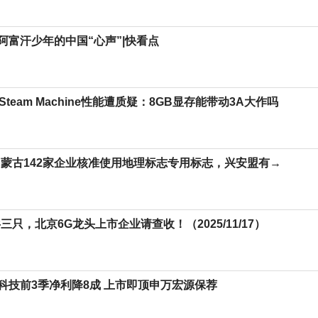
阿富汗少年的中国“心声”|快看点
e Steam Machine性能遭质疑：8GB显存能带动3A大作吗
内蒙古142家企业核准使用地理标志专用标志，兴安盟有→
三只，北京6G龙头上市企业请查收！（2025/11/17）
科技前3季净利降8成 上市即顶申万宏源保荐