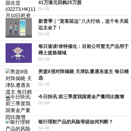
41万港元回购25万股
[11-10]
新雪季｜“宠客延边”八大行动，这个冬天延
边太会了！
[11-10]
每日速读!肯特催化：目前公司暂无产品用于
稀土提炼领域
[11-10]
男篮8强对阵揭晓 天津队遭遇东道主 每日精
选
[11-10]
今日快讯:前三季度我国黄金产量同比微增
[11-10]
银行理财产品的风险等级如何判断？
[11-10]