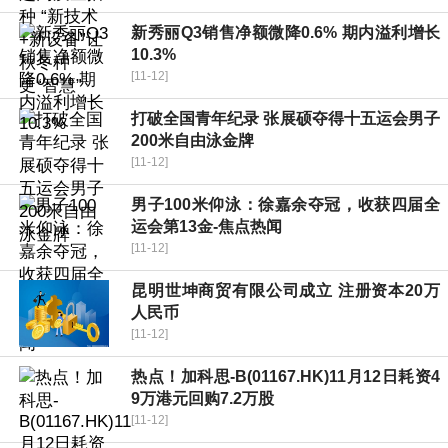
新秀丽Q3销售净额微降0.6% 期内溢利增长
10.3%
[11-12]
打破全国青年纪录 张展硕夺得十五运会男子
200米自由泳金牌
[11-12]
男子100米仰泳：徐嘉余夺冠，收获四届全
运会第13金-焦点热闻
[11-12]
昆明世坤商贸有限公司成立 注册资本20万
人民币
[11-12]
热点！加科思-B(01167.HK)11月12日耗资4
9万港元回购7.2万股
[11-12]