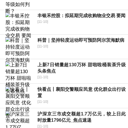
丰银禾控股：拟延期完成收购物业交易 要闻
[11-10]
科普｜坚持轻度运动即可预防阿尔茨海默病
[11-10]
上新7日销量超130万杯 甜啦啦桶装茶升级
头条焦点
[11-10]
快看点丨襄阳交警顺应民意 优化群众出行设
置
[11-10]
沪深京三市成交额超1.7万亿元，较上日此
时放量1796亿元_焦点速递
[11-10]