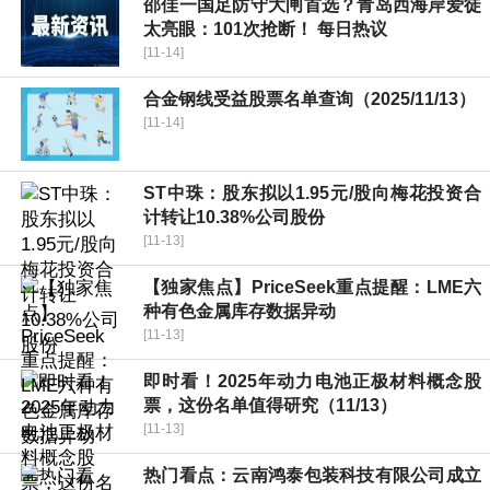
邵佳一国足防守大闸首选？青岛西海岸爱徒
太亮眼：101次抢断！ 每日热议
[11-14]
合金钢线受益股票名单查询（2025/11/13）
[11-14]
ST中珠：股东拟以1.95元/股向梅花投资合
计转让10.38%公司股份
[11-13]
【独家焦点】PriceSeek重点提醒：LME六
种有色金属库存数据异动
[11-13]
即时看！2025年动力电池正极材料概念股
票，这份名单值得研究（11/13）
[11-13]
热门看点：云南鸿泰包装科技有限公司成立