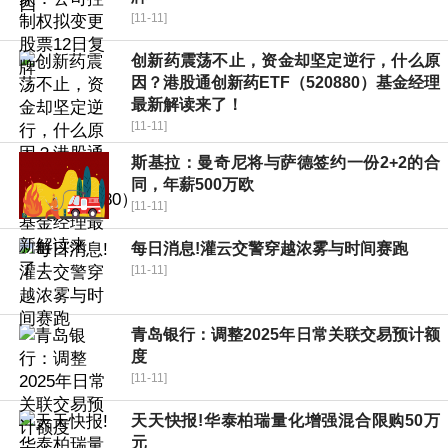
[11-11]
创新药震荡不止，资金却坚定逆行，什么原
因？港股通创新药ETF（520880）基金经理
最新解读来了！
[11-11]
斯基拉：曼奇尼将与萨德签约一份2+2的合
同，年薪500万欧
[11-11]
每日消息!灌云交警穿越浓雾与时间赛跑
[11-11]
青岛银行：调整2025年日常关联交易预计额
度
[11-11]
天天快报!华泰柏瑞量化增强混合限购50万
元