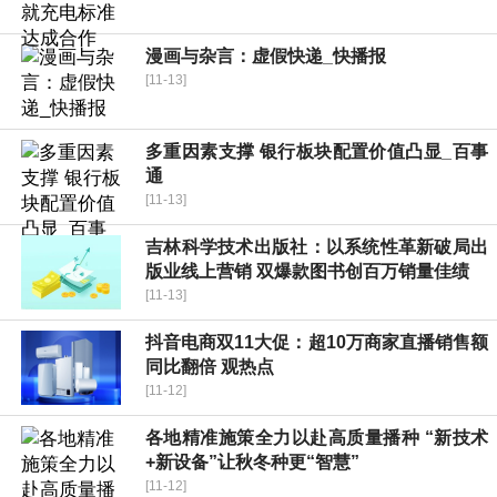
漫画与杂言：虚假快递_快播报
[11-13]
多重因素支撑 银行板块配置价值凸显_百事
通
[11-13]
吉林科学技术出版社：以系统性革新破局出
版业线上营销 双爆款图书创百万销量佳绩
[11-13]
抖音电商双11大促：超10万商家直播销售额
同比翻倍 观热点
[11-12]
各地精准施策全力以赴高质量播种 “新技术
+新设备”让秋冬种更“智慧”
[11-12]