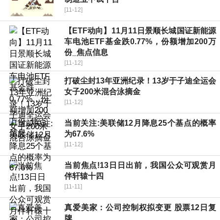
[11-12]
【ETF动向】11月11日景顺长城国证新能源
车电池ETF基金跌0.77%，份额增加200万
份_焦点信息
[11-12]
打破尘封13年亚洲纪录！13岁于子迪全运会
女子200米混合泳摘金
[11-12]
当前关注:美联储12月降息25个基点的概率
为67.6%
[11-12]
当前焦点!13日日出前，我国公众可观赏月
伴轩辕十四
[11-11]
真爱美家：公司控制权拟变更 股票12日复
牌