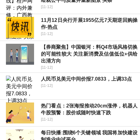
绘就公平与质量并重新图景 头条
[11-12]
11月12日央行开展1955亿元7天期逆回购操
作-热点
[11-12]
【券商聚焦】中国银河：料Q4市场风格切换
的可能性较大 关注新消费及估值低位+供给
出清方向
[11-12]
人民币兑美元中间价报7.0833，上调33点
[11-12]
热门看点：2张海报推动20cm涨停，机器人
牛股预警：股价或随时快速下跌
[11-12]
每日快播:围绕6个关键领域 我国将加快建设
制造业中试平台