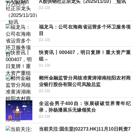
A股供销社正宗龙头（2025/11/10）_短讯
[11-10]
福龙马：公司在海南省运营多个环卫服务项
目
[11-10]
快资讯丨000407，明日复牌！重大资产重
组→
[11-10]
郴州金融监管分局核准黄涛湖南桂阳农村商
业银行股份有限公司风险总监
[11-10]
全运会男子400自：张展硕破世界青年纪
录，孙杨潘展乐无缘领奖台
[11-10]
当前关注:固生堂(02273.HK)11月10日耗资7