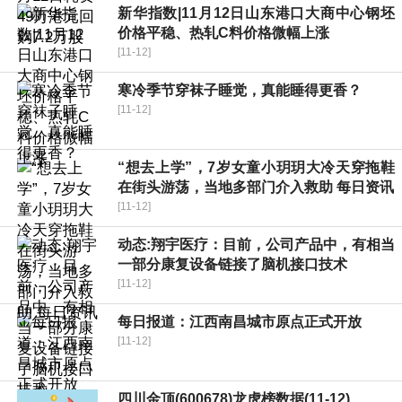
新华指数|11月12日山东港口大商中心钢坯
价格平稳、热轧C料价格微幅上涨
[11-12]
寒冷季节穿袜子睡觉，真能睡得更香？
[11-12]
“想去上学”，7岁女童小玥玥大冷天穿拖鞋
在街头游荡，当地多部门介入救助 每日资讯
[11-12]
动态:翔宇医疗：目前，公司产品中，有相当
一部分康复设备链接了脑机接口技术
[11-12]
每日报道：江西南昌城市原点正式开放
[11-12]
四川金顶(600678)龙虎榜数据(11-12)