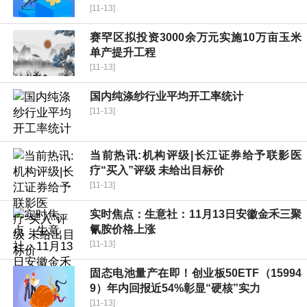
[11-13]
赛罕区拟投资3000余万元实施10万亩玉米
单产提升工程
[11-13]
国内纯涤纱行业平均开工率统计
[11-13]
当前热讯:机构评级|长江证券给予联影医
疗“买入”评级 未给出目标价
[11-13]
实时焦点：生意社：11月13日安徽金禾三聚
氰胺价格上涨
[11-13]
固态电池量产在即！创业板50ETF（15994
9）年内回报近54%彰显“硬核”实力
[11-13]