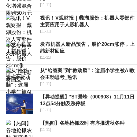
[11-11]
视讯！V观财报｜蠡湖股份：机器人零部件
主要应用于人形机器人
[11-11]
发布机器人新品预告，股价20cm涨停，上
纬新材回应
[11-11]
从“给答案”到“教动脑”：这届小学生被AI教
会主动思考_热讯
[11-11]
【异动提醒】*ST景峰（000908）11月11日
13点54分触及涨停板
[11-11]
【热闻】各地抢抓农时 有序推进秋冬种
[11-11]