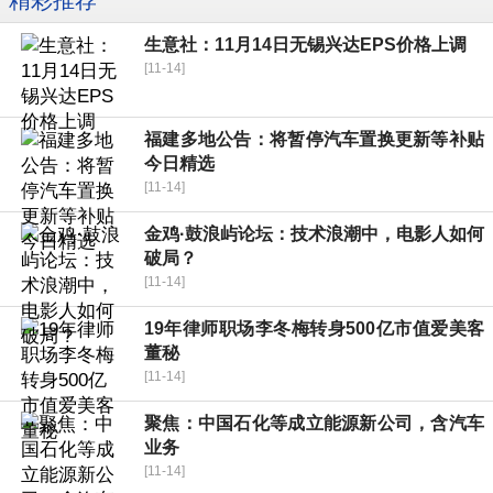
精彩推荐
生意社：11月14日无锡兴达EPS价格上调
[11-14]
福建多地公告：将暂停汽车置换更新等补贴
今日精选
[11-14]
金鸡·鼓浪屿论坛：技术浪潮中，电影人如何
破局？
[11-14]
19年律师职场李冬梅转身500亿市值爱美客
董秘
[11-14]
聚焦：中国石化等成立能源新公司，含汽车
业务
[11-14]