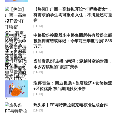
【热闻】广西一高校拟开设“打呼噜宿舍”，
有需求的学生均可报名入住，不满意还可退
宿
[11-13]
中路股份控股股东中路集团所持有股份全部
被质押冻结或标记：今年前三季度亏损1888
万元
[11-13]
当前资讯!洋主播in南浔：穿越时空的对话，
水乡古镇里的“混搭”美学
[11-13]
涨停雷达：商业提质+首店经济+仓储物流
+区位优势 东百集团触及涨停
[11-13]
热头条丨FF与特斯拉就充电标准达成合作
[11-13]