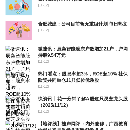
[11-12]
合肥城建：公司目前暂无重组计划 每日热文
[11-12]
微速讯：辰奕智能股东户数增加21户，户均
持股9.54万元
[11-12]
热门看点：股息率超3%，ROE超10% 社保
险资共同重仓11只低位优质股
[11-12]
快资讯丨花一分钟了解A股这只灵芝龙头股
（2025/11/12）
[11-12]
【地评线】桂声网评：内外兼修，广西教育