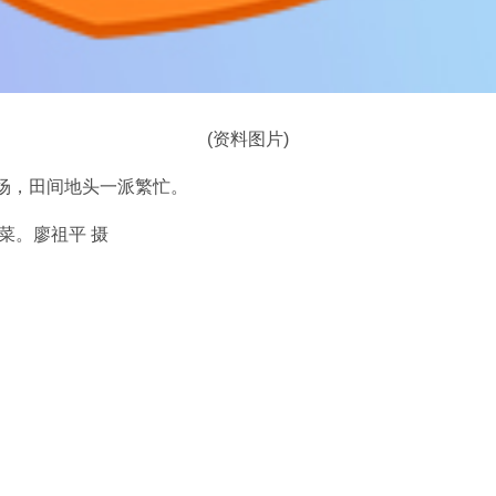
(资料图片)
场，田间地头一派繁忙。
菜。廖祖平 摄