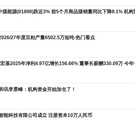
 中煤能源(01898)跌近3% 前5个月商品煤销量同比下降8.1%
2026/27年度豆粕产量6502.5万短吨-热门看点
宏基2025年净利4.97亿增长156.66% 董事长薪酬330.09万 今
和讯李景峰：机构资金开始加仓了！
智能科技有限公司成立 注册资本10万人民币