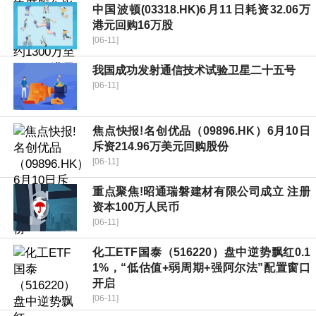
中国波顿(03318.HK)6月11日耗资32.06万
港元回购16万股
[06-11]
我国成功发射通信技术试验卫星二十五号
[06-11]
焦点快报!名创优品（09896.HK）6月10日
斥资214.96万美元回购股份
[06-11]
重点聚焦!昭通瑞磐建材有限公司成立 注册
资本100万人民币
[06-11]
化工ETF国泰（516220）盘中逆势飘红0.1
1%，“低估值+弱周期+强阿尔法”配置窗口
开启
[06-11]