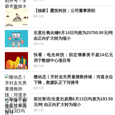
【独家】露笑科技：公司董事辞职
[06-14]
生意社氧化镝6月14日均差为25750.00元/吨
由正向扩大转为缩小
[06-14]
快看：电光科技：拟定增募资不超14亿元
用于数据中心项目等
[06-14]
微动态丨开封走失男童搜救持续：河道水位
下降，救援队正下河搜寻
[06-13]
前沿资讯!生意社炭黑6月13日均差为193.50
元/吨 由正向扩大转为缩小
[06-13]