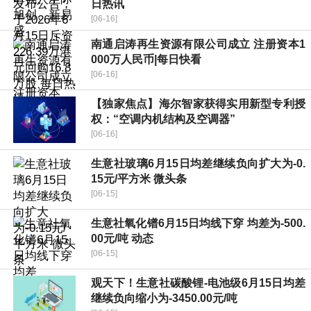
日热讯
[06-16]
南通启涛再生资源有限公司成立 注册资本1
000万人民币|每日快看
[06-16]
【独家焦点】海尔智家获得实用新型专利授
权：“空调内机结构及空调器”
[06-16]
生意社玻璃6月15日均差继续负向扩大为-0.
15元/平方米 微头条
[06-15]
生意社氧化镨6月15日均线下穿 均差为-500.
00元/吨 动态
[06-15]
观天下！生意社碳酸锂-电池级6月15日均差
继续负向缩小为-3450.00元/吨