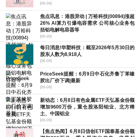
[06-09]
焦点讯息：港股异动 | 万裕科技(00894)涨超
26% AI算力引爆电容需求 公司核心业务包
括铝电解电容器等
[06-09]
每日消息!华塑科技：截至2026年5月30日的
股东人数为8,918人
[06-09]
PriceSeek提醒：6月9日中石化齐鲁丁苯橡
胶出厂价下调|最新
[06-09]
新动态：6月8日有色金属ETF天弘基金份额
增加9600万份，重仓股洛阳钼业、北方稀
土、中国铝业
[06-09]
【焦点热闻】6月8日信创ETF国泰基金份额