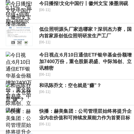
今日播报!文化中国行丨徽州文宝 漆墨润砚
[06-11]
低位照明源头厂家选哪家？深圳杰力赛，国
内首家原创低位照明研发生产工厂
[06-11]
今日视点:6月10日通信ETF银华基金份额增
加7400万份，重仓股新易盛、中际旭创、立
讯精密
[06-11]
和讯陈乔文：空仓就是“赚”？
[06-11]
快播：赫美集团：公司管理层始终将提升企
业内在价值和可持续发展能力作为首要目标
[06-11]