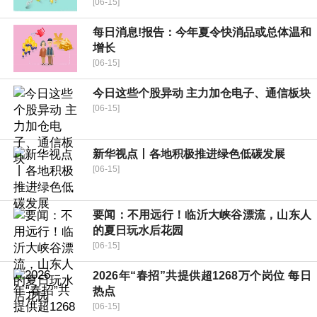
[06-15]
每日消息!报告：今年夏令快消品或总体温和
增长
[06-15]
今日这些个股异动 主力加仓电子、通信板块
[06-15]
新华视点丨各地积极推进绿色低碳发展
[06-15]
要闻：不用远行！临沂大峡谷漂流，山东人
的夏日玩水后花园
[06-15]
2026年“春招”共提供超1268万个岗位 每日
热点
[06-15]