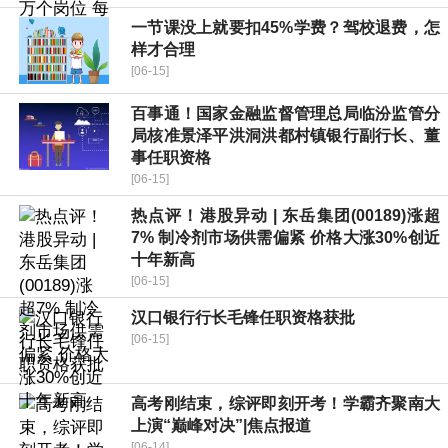
一节课没上就要扣45%学费？驾校退费，怎
样才合理
[06-15]
百事通！国家金融监督管理总局临汾监管分
局核准景泽平洪洞洪都村镇银行副行长、董
事任职资格
[06-15]
热点评！港股异动 | 东岳集团(00189)涨超
7% 制冷剂市场供需偏紧 价格大涨30%创近
十年新高
[06-15]
汉口银行行长毛锋任职资格获批
[06-15]
高考刚结束，综评即刻开考！学霸齐聚南大
上演“巅峰对决”|焦点报道
[06-14]