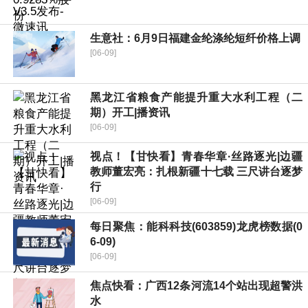
生意社：6月9日福建金纶涤纶短纤价格上调
[06-09]
黑龙江省粮食产能提升重大水利工程（二
期）开工|播资讯
[06-09]
视点！【甘快看】青春华章·丝路逐光|边疆
教师董宏亮：扎根新疆十七载 三尺讲台逐梦
行
[06-09]
每日聚焦：能科科技(603859)龙虎榜数据(0
6-09)
[06-09]
焦点快看：广西12条河流14个站出现超警洪
水