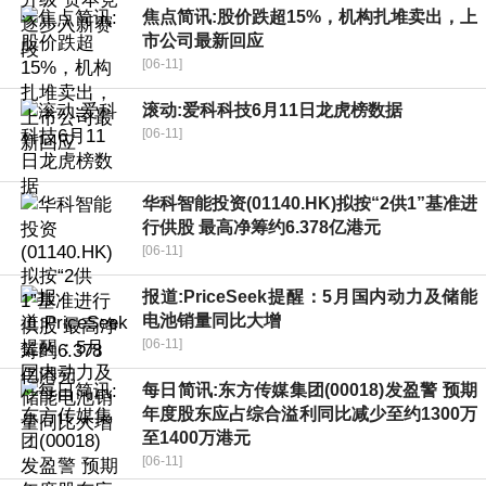
焦点简讯:股价跌超15%，机构扎堆卖出，上
市公司最新回应
[06-11]
滚动:爱科科技6月11日龙虎榜数据
[06-11]
华科智能投资(01140.HK)拟按“2供1”基准进
行供股 最高净筹约6.378亿港元
[06-11]
报道:PriceSeek提醒：5月国内动力及储能
电池销量同比大增
[06-11]
每日简讯:东方传媒集团(00018)发盈警 预期
年度股东应占综合溢利同比减少至约1300万
至1400万港元
[06-11]