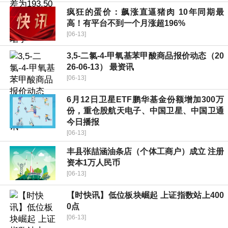
疯狂的蛋价：飙涨直逼猪肉 10年同期最
高！有平台不到一个月涨超196%
[06-13]
3,5-二氯-4-甲氧基苯甲酸商品报价动态（20
26-06-13） 最资讯
[06-13]
6月12日卫星ETF鹏华基金份额增加300万
份，重仓股航天电子、中国卫星、中国卫通
今日播报
[06-13]
丰县张喆涵油条店（个体工商户）成立 注册
资本1万人民币
[06-13]
【时快讯】低位板块崛起 上证指数站上400
0点
[06-13]