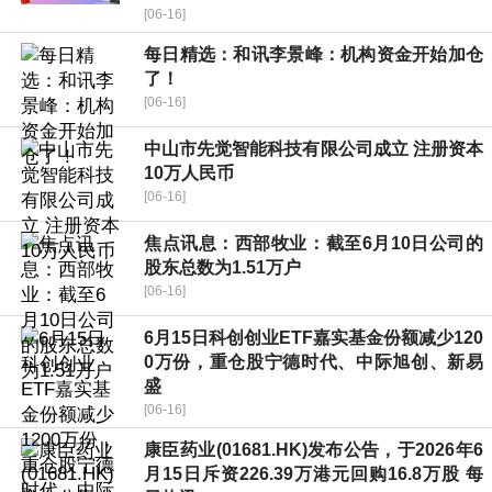
[06-16]
每日精选：和讯李景峰：机构资金开始加仓
了！
[06-16]
中山市先觉智能科技有限公司成立 注册资本
10万人民币
[06-16]
焦点讯息：西部牧业：截至6月10日公司的
股东总数为1.51万户
[06-16]
6月15日科创创业ETF嘉实基金份额减少120
0万份，重仓股宁德时代、中际旭创、新易
盛
[06-16]
康臣药业(01681.HK)发布公告，于2026年6
月15日斥资226.39万港元回购16.8万股 每