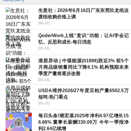
生意社：2026年6月16日广东东莞玖龙纸业
废纸收购价格上调
[06-16]
QoderWork上线“意识“功能：让AI学会记
忆、反思和成长-每日消息
[06-16]
港股异动 | 中煤能源(01898)跌近3% 前5个
月商品煤销量同比下降8.1% 机构预期未来
季度产量将逐步改善
[06-16]
USDA维持2026/27年度豆粕产量6502.5万
短吨-热门看点
[06-16]
每日头条!潮宏基2025年净利4.97亿增长15
6.66% 董事长薪酬330.09万 今年一季报净
利2.64亿续增