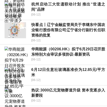
杭州启动三大世遗联动计划 推出“世遗之
间”品牌
[06-12]
快看点丨辽宁金融监管局关于李继东中国农
业银行股份有限公司辽宁省分行副行长任职
资格的批复
[06-12]
华商能源（00206.HK）拟于6月29日召开股
东特别大会审议多项协议-最新资讯
[06-12]
6月12日生意社玻璃基准价为12.85元/平方
米
[06-12]
热议:3000亿元宠物赛道升级 资本竞逐步入
新赛段
[06-12]