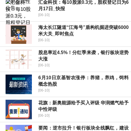
汇金科技：每10股派0.3元，股权登记日为6
月17日_快报
[06-10]
海太长江隧道“江海号”盾构机掘进突破6000
米大关_即时焦点
[06-10]
股息率近4.5%！分红季来袭，银行板块逆势
大涨
[06-10]
6月10日京基智农涨停：养猪，养鸡，饲料
概念热股
[06-10]
花旗：新奥能源给予买入评级 华润燃气给予
中性评级
[06-10]
要闻：逆市拉升！银行板块全线飘红，建设