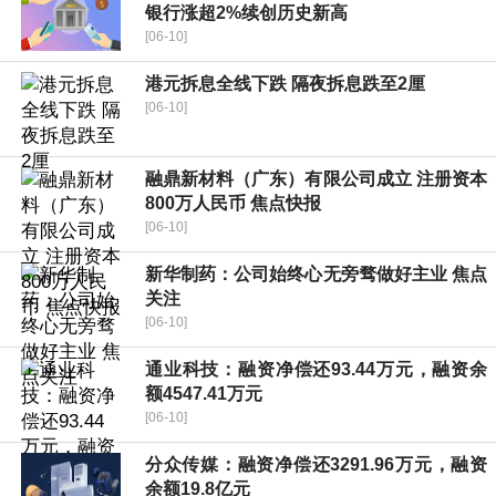
银行涨超2%续创历史新高
[06-10]
港元拆息全线下跌 隔夜拆息跌至2厘
[06-10]
融鼎新材料（广东）有限公司成立 注册资本
800万人民币 焦点快报
[06-10]
新华制药：公司始终心无旁骛做好主业 焦点
关注
[06-10]
通业科技：融资净偿还93.44万元，融资余
额4547.41万元
[06-10]
分众传媒：融资净偿还3291.96万元，融资
余额19.8亿元