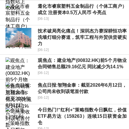
遵化市睿宸塑料五金制品行（个体工商户）
成立 注册资本0.5万人民币 今亮点
[06-13]
技术破局亮化痛点！深圳杰力赛深耕恒功率
洗墙灯细分赛道，筑牢工程与外贸供货硬实
力
[06-12]
观焦点：建业地产(00832.HK)前5个月物业
合同销售总额29.16亿元 同比减少为14.1%
[06-12]
焦点日报:智翔金泰：截至2026年6月12日，
公司尚未收到该笔首付款
[06-12]
今日热门!“红利+”策略指数今日飘红，价值
ETF易方达（159263）连续15日获资金加
仓
[06-12]