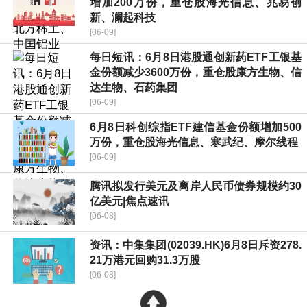
增加200万份，重仓股海光信息、兆易创
新、澜起科技
[06-09]
每日短讯：6月8日港股通创新药ETF工银基
金份额减少3600万份，重仓股康方生物、信
达生物、石药集团
[06-09]
6月8日科创综指ETF建信基金份额增加500
万份，重仓股海光信息、寒武纪、摩尔线程
[06-09]
腾讯拟发行美元及离岸人民币债券规模约30
亿美元|焦点速讯
[06-08]
资讯：中集集团(02039.HK)6月8日斥资278.
21万港元回购31.3万股
[06-08]