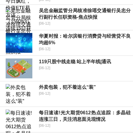
吴忠金融监管分局核准徐瑶交通银行吴忠分
行副行长任职资格-焦点快报
[06-12]
华夏时报：哈尔滨银行消费贷与经营贷不良
均超6%
[06-12]
119只股中线走稳 站上半年线|通讯
[06-12]
外卖包装，犯不着这么“装”
[06-12]
每日速读!光大期货0612热点追踪：多晶硅
连涨三日，关注消息面兑现情况
[06-12]