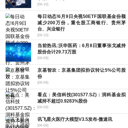
[06-10]
每日动态!6月9日央视50ETF国联基金份额
减少200万份，重仓股工商银行、贵州茅
台、兴业银行
[06-10]
当前热讯:沃华医药：6月8日董事张戈减持
股份合计29.73万股
[06-09]
京基智农：京基集团拟协议转让5%公司股
份
[06-09]
看点：美信科技(301577.SZ)：润科基金拟
减持不超过0.9283%股份
[06-09]
讯飞星火医疗大模型V3.5发布-微速讯
[06-09]