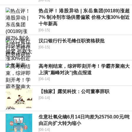
[06-15]
热点评！港股异动 | 东岳集团(00189)涨超
7% 制冷剂市场供需偏紧 价格大涨30%创近
十年新高
[06-15]
汉口银行行长毛锋任职资格获批
[06-15]
高考刚结束，综评即刻开考！学霸齐聚南大
上演“巅峰对决”|焦点报道
[06-14]
【独家】露笑科技：公司董事辞职
[06-14]
生意社氧化镝6月14日均差为25750.00元/吨
由正向扩大转为缩小
[06-14]