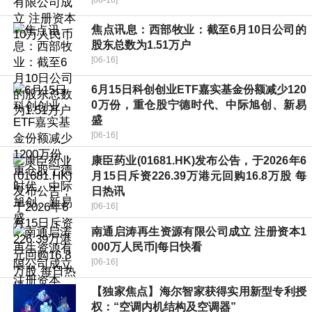
[06-16]
焦点讯息：西部牧业：截至6月10日公司的
股东总数为1.51万户
[06-16]
6月15日科创创业ETF嘉实基金份额减少120
0万份，重仓股宁德时代、中际旭创、新易
盛
[06-16]
康臣药业(01681.HK)发布公告，于2026年6
月15日斥资226.39万港元回购16.8万股 每
日热讯
[06-16]
南通启涛再生资源有限公司成立 注册资本1
000万人民币|每日快看
[06-16]
【独家焦点】海尔智家获得实用新型专利授
权：“空调内机结构及空调器”