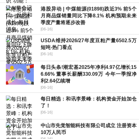
港股异动 | 中煤能源(01898)跌近3% 前5个
月商品煤销量同比下降8.1% 机构预期未来
季度产量将逐步改善
[06-16]
USDA维持2026/27年度豆粕产量6502.5万
短吨-热门看点
[06-16]
每日头条!潮宏基2025年净利4.97亿增长15
6.66% 董事长薪酬330.09万 今年一季报净
利2.64亿续增
[06-16]
每日精选：和讯李景峰：机构资金开始加仓
了！
[06-16]
中山市先觉智能科技有限公司成立 注册资本
10万人民币