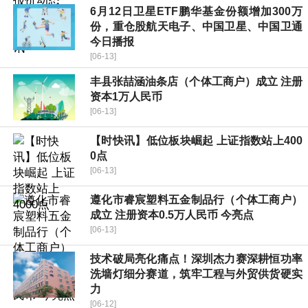
6月12日卫星ETF鹏华基金份额增加300万
份，重仓股航天电子、中国卫星、中国卫通
今日播报
[06-13]
丰县张喆涵油条店（个体工商户）成立 注册
资本1万人民币
[06-13]
【时快讯】低位板块崛起 上证指数站上400
0点
[06-13]
遵化市睿宸塑料五金制品行（个体工商户）
成立 注册资本0.5万人民币 今亮点
[06-13]
技术破局亮化痛点！深圳杰力赛深耕恒功率
洗墙灯细分赛道，筑牢工程与外贸供货硬实
力
[06-12]