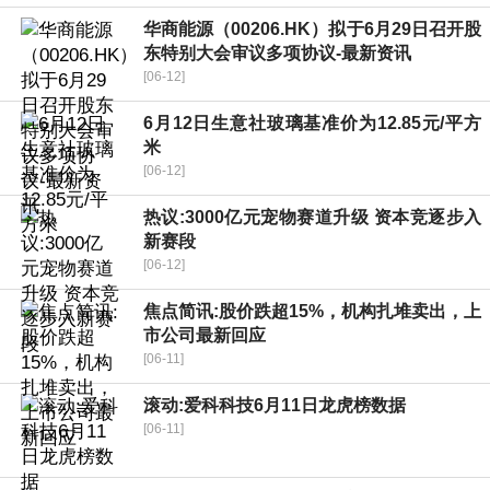
华商能源（00206.HK）拟于6月29日召开股
东特别大会审议多项协议-最新资讯
[06-12]
6月12日生意社玻璃基准价为12.85元/平方
米
[06-12]
热议:3000亿元宠物赛道升级 资本竞逐步入
新赛段
[06-12]
焦点简讯:股价跌超15%，机构扎堆卖出，上
市公司最新回应
[06-11]
滚动:爱科科技6月11日龙虎榜数据
[06-11]