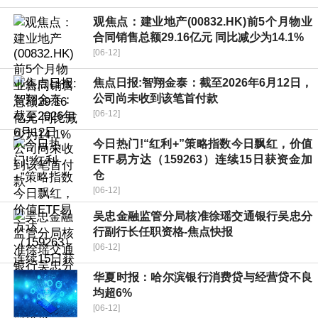
观焦点：建业地产(00832.HK)前5个月物业
合同销售总额29.16亿元 同比减少为14.1%
[06-12]
焦点日报:智翔金泰：截至2026年6月12日，
公司尚未收到该笔首付款
[06-12]
今日热门!“红利+”策略指数今日飘红，价值
ETF易方达（159263）连续15日获资金加
仓
[06-12]
吴忠金融监管分局核准徐瑶交通银行吴忠分
行副行长任职资格-焦点快报
[06-12]
华夏时报：哈尔滨银行消费贷与经营贷不良
均超6%
[06-12]