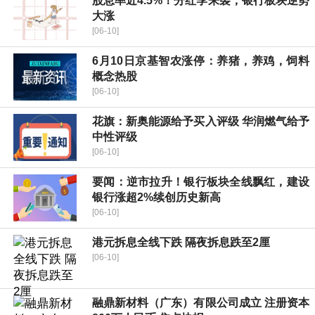
股息率近4.5%！分红季来袭，银行板块逆势
大涨
[06-10]
6月10日京基智农涨停：养猪，养鸡，饲料
概念热股
[06-10]
花旗：新奥能源给予买入评级 华润燃气给予
中性评级
[06-10]
要闻：逆市拉升！银行板块全线飘红，建设
银行涨超2%续创历史新高
[06-10]
港元拆息全线下跌 隔夜拆息跌至2厘
[06-10]
融鼎新材料（广东）有限公司成立 注册资本