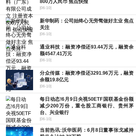
800万人民币 焦点快报
[06-10]
新华制药：公司始终心无旁骛做好主业 焦点
关注
[06-10]
通业科技：融资净偿还93.44万元，融资余
额4547.41万元
[06-10]
分众传媒：融资净偿还3291.96万元，融资
余额19.8亿元
[06-10]
每日动态!6月9日央视50ETF国联基金份额
减少200万份，重仓股工商银行、贵州茅
台、兴业银行
[06-10]
当前热讯:沃华医药：6月8日董事张戈减持