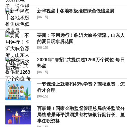
新华视点丨各地积极推进绿色低碳发展
[06-15]
要闻：不用远行！临沂大峡谷漂流，山东人
的夏日玩水后花园
[06-15]
2026年“春招”共提供超1268万个岗位 每日
热点
[06-15]
一节课没上就要扣45%学费？驾校退费，怎
样才合理
[06-15]
百事通！国家金融监督管理总局临汾监管分
局核准景泽平洪洞洪都村镇银行副行长、董
事任职资格