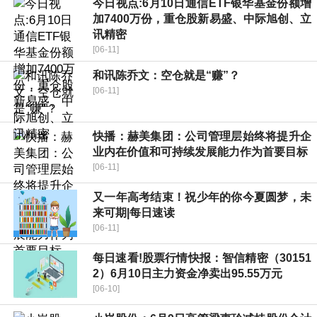
今日视点:6月10日通信ETF银华基金份额增
加7400万份，重仓股新易盛、中际旭创、立
讯精密
[06-11]
和讯陈乔文：空仓就是“赚”？
[06-11]
快播：赫美集团：公司管理层始终将提升企
业内在价值和可持续发展能力作为首要目标
[06-11]
又一年高考结束！祝少年的你今夏圆梦，未
来可期|每日速读
[06-11]
每日速看!股票行情快报：智信精密（30151
2）6月10日主力资金净卖出95.55万元
[06-10]