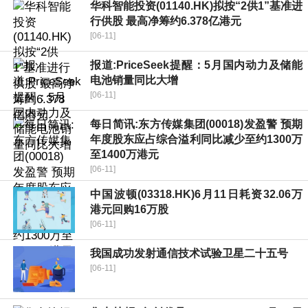
华科智能投资(01140.HK)拟按“2供1”基准进
行供股 最高净筹约6.378亿港元
[06-11]
报道:PriceSeek提醒：5月国内动力及储能
电池销量同比大增
[06-11]
每日简讯:东方传媒集团(00018)发盈警 预期
年度股东应占综合溢利同比减少至约1300万
至1400万港元
[06-11]
中国波顿(03318.HK)6月11日耗资32.06万
港元回购16万股
[06-11]
我国成功发射通信技术试验卫星二十五号
[06-11]