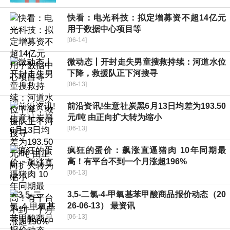
快看：电光科技：拟定增募资不超14亿元
用于数据中心项目等
[06-14]
微动态丨开封走失男童搜救持续：河道水位
下降，救援队正下河搜寻
[06-13]
前沿资讯!生意社炭黑6月13日均差为193.50
元/吨 由正向扩大转为缩小
[06-13]
疯狂的蛋价：飙涨直逼猪肉 10年同期最
高！有平台不到一个月涨超196%
[06-13]
3,5-二氯-4-甲氧基苯甲酸商品报价动态（20
26-06-13） 最资讯
[06-13]