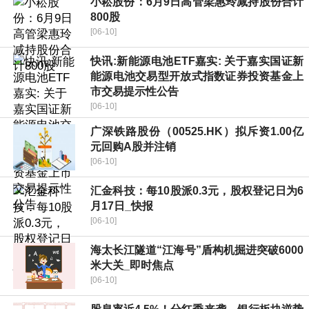
小崧股份：6月9日高管梁惠玲减持股份合计
800股
[06-10]
快讯:新能源电池ETF嘉实: 关于嘉实国证新
能源电池交易型开放式指数证券投资基金上
市交易提示性公告
[06-10]
广深铁路股份（00525.HK）拟斥资1.00亿
元回购A股并注销
[06-10]
汇金科技：每10股派0.3元，股权登记日为6
月17日_快报
[06-10]
海太长江隧道“江海号”盾构机掘进突破6000
米大关_即时焦点
[06-10]