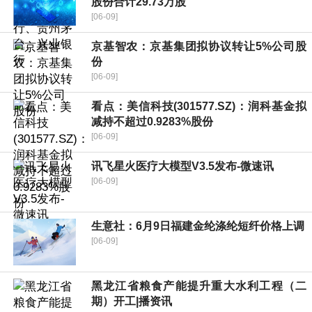
股份合计29.73万股
[06-09]
京基智农：京基集团拟协议转让5%公司股
份
[06-09]
看点：美信科技(301577.SZ)：润科基金拟
减持不超过0.9283%股份
[06-09]
讯飞星火医疗大模型V3.5发布-微速讯
[06-09]
生意社：6月9日福建金纶涤纶短纤价格上调
[06-09]
黑龙江省粮食产能提升重大水利工程（二
期）开工|播资讯