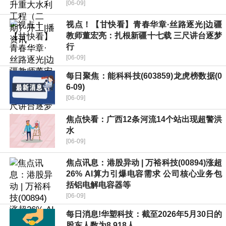
[06-09]
视点！【甘快看】青春华章·丝路逐光|边疆
教师董宏亮：扎根新疆十七载 三尺讲台逐梦
行
[06-09]
每日聚焦：能科科技(603859)龙虎榜数据(0
6-09)
[06-09]
焦点快看：广西12条河流14个站出现超警洪
水
[06-09]
焦点讯息：港股异动 | 万裕科技(00894)涨超
26% AI算力引爆电容需求 公司核心业务包
括铝电解电容器等
[06-09]
每日消息!华塑科技：截至2026年5月30日的
股东人数为8,918人