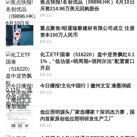
焦点快报!名创优品（09896.HK）6月10日
斥资214.96万美元回购股份
[06-11]
重点聚焦!昭通瑞磐建材有限公司成立 注册
资本100万人民币
[06-11]
化工ETF国泰（516220）盘中逆势飘红0.1
1%，“低估值+弱周期+强阿尔法”配置窗口
开启
[06-11]
今日播报!文化中国行丨徽州文宝 漆墨润砚
[06-11]
低位照明源头厂家选哪家？深圳杰力赛，国
内首家原创低位照明研发生产工厂
[06-11]