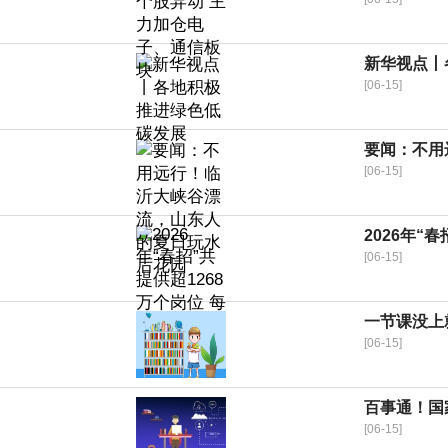
新华视点丨
[06-15]
要闻：不用
[06-15]
2026年“
[06-15]
一节课没上
[06-15]
百事通！国
[06-15]