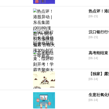
热点评！港股
[06-15]
汉口银行行
[06-15]
高考刚结束
[06-14]
【独家】露
[06-14]
生意社氧化镝
[06-14]