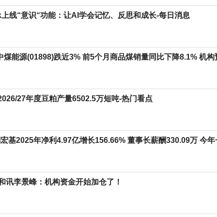
ork上线“意识“功能：让AI学会记忆、反思和成长-每日消息
 中煤能源(01898)跌近3% 前5个月商品煤销量同比下降8.1%
2026/27年度豆粕产量6502.5万短吨-热门看点
宏基2025年净利4.97亿增长156.66% 董事长薪酬330.09万 今
和讯李景峰：机构资金开始加仓了！