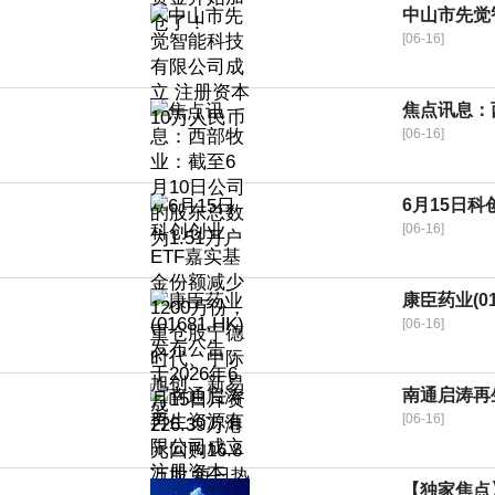
中山市先觉
[06-16]
焦点讯息：
[06-16]
6月15日
[06-16]
康臣药业(01
[06-16]
南通启涛再
[06-16]
【独家焦点