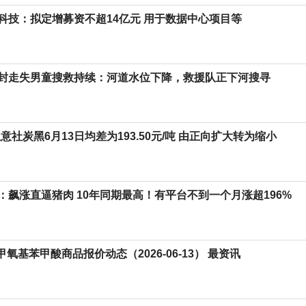
科技：拟定增募资不超14亿元 用于数据中心项目等
封走失男童搜救持续：河道水位下降，救援队正下河搜寻
意社炭黑6月13日均差为193.50元/吨 由正向扩大转为缩小
：飙涨直逼猪肉 10年同期最高！有平台不到一个月涨超196%
4-甲氧基苯甲酸商品报价动态（2026-06-13） 最资讯