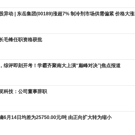
异动 | 东岳集团(00189)涨超7% 制冷剂市场供需偏紧 价格大
长毛锋任职资格获批
，综评即刻开考！学霸齐聚南大上演“巅峰对决”|焦点报道
笑科技：公司董事辞职
6月14日均差为25750.00元/吨 由正向扩大转为缩小