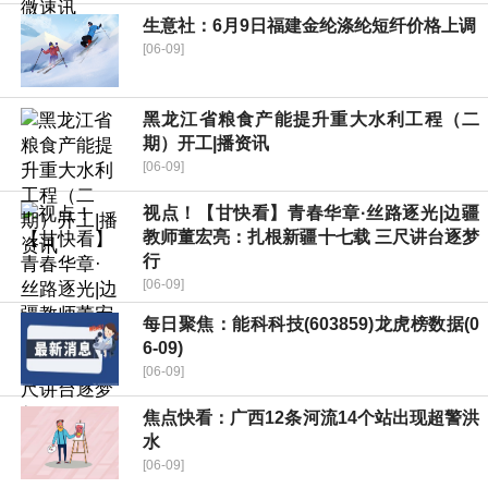
生意社：6月9日福建金纶涤纶短纤价格上调
[06-09]
黑龙江省粮食产能提升重大水利工程（二
期）开工|播资讯
[06-09]
视点！【甘快看】青春华章·丝路逐光|边疆
教师董宏亮：扎根新疆十七载 三尺讲台逐梦
行
[06-09]
每日聚焦：能科科技(603859)龙虎榜数据(0
6-09)
[06-09]
焦点快看：广西12条河流14个站出现超警洪
水
[06-09]