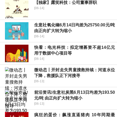
【独家】露笑科技：公司董事辞职
[06-14]
生意社氧化镝6月14日均差为25750.00元/吨
由正向扩大转为缩小
[06-14]
快看：电光科技：拟定增募资不超14亿元
用于数据中心项目等
[06-14]
微动态丨开封走失男童搜救持续：河道水位
下降，救援队正下河搜寻
[06-13]
前沿资讯!生意社炭黑6月13日均差为193.50
元/吨 由正向扩大转为缩小
[06-13]
疯狂的蛋价：飙涨直逼猪肉 10年同期最