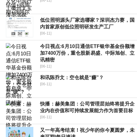
[06-11]
低位照明源头厂家选哪家？深圳杰力赛，国
内首家原创低位照明研发生产工厂
[06-11]
今日视点:6月10日通信ETF银华基金份额增
加7400万份，重仓股新易盛、中际旭创、立
讯精密
[06-11]
和讯陈乔文：空仓就是“赚”？
[06-11]
快播：赫美集团：公司管理层始终将提升企
业内在价值和可持续发展能力作为首要目标
[06-11]
又一年高考结束！祝少年的你今夏圆梦，未
来可期|每日速读