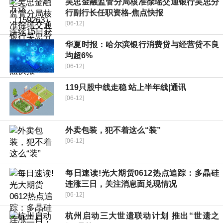
吴忠金融监管分局核准徐瑶交通银行吴忠分
行副行长任职资格-焦点快报
[06-12]
华夏时报：哈尔滨银行消费贷与经营贷不良
均超6%
[06-12]
119只股中线走稳 站上半年线|通讯
[06-12]
外卖包装，犯不着这么“装”
[06-12]
每日速读!光大期货0612热点追踪：多晶硅
连涨三日，关注消息面兑现情况
[06-12]
杭州启动三大世遗联动计划 推出“世遗之