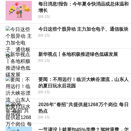
每日消息!报告：今年夏令快消品或总体温和
增长
[06-15]
今日这些个股异动 主力加仓电子、通信板块
[06-15]
新华视点丨各地积极推进绿色低碳发展
[06-15]
要闻：不用远行！临沂大峡谷漂流，山东人
的夏日玩水后花园
[06-15]
2026年“春招”共提供超1268万个岗位 每日
热点
[06-15]
一节课没上就要扣45%学费？驾校退费，怎