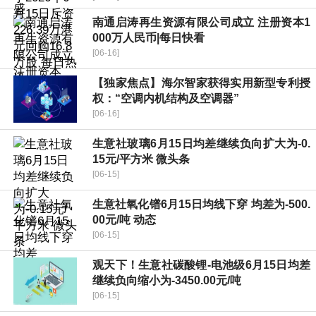
南通启涛再生资源有限公司成立 注册资本1
000万人民币|每日快看
[06-16]
【独家焦点】海尔智家获得实用新型专利授
权：“空调内机结构及空调器”
[06-16]
生意社玻璃6月15日均差继续负向扩大为-0.
15元/平方米 微头条
[06-15]
生意社氧化镨6月15日均线下穿 均差为-500.
00元/吨 动态
[06-15]
观天下！生意社碳酸锂-电池级6月15日均差
继续负向缩小为-3450.00元/吨
[06-15]