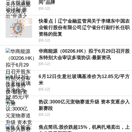
间”品牌
[06-12]
快看点丨辽宁金融监管局关于李继东中国农
业银行股份有限公司辽宁省分行副行长任职
资格的批复
[06-12]
华商能源（00206.HK）拟于6月29日召开股
东特别大会审议多项协议-最新资讯
[06-12]
6月12日生意社玻璃基准价为12.85元/平方
米
[06-12]
热议:3000亿元宠物赛道升级 资本竞逐步入
新赛段
[06-12]
焦点简讯:股价跌超15%，机构扎堆卖出，上