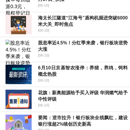
[06-10]
海太长江隧道“江海号”盾构机掘进突破6000
米大关_即时焦点
[06-10]
股息率近4.5%！分红季来袭，银行板块逆势
大涨
[06-10]
6月10日京基智农涨停：养猪，养鸡，饲料
概念热股
[06-10]
花旗：新奥能源给予买入评级 华润燃气给予
中性评级
[06-10]
要闻：逆市拉升！银行板块全线飘红，建设
银行涨超2%续创历史新高