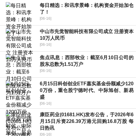
每日精选：和讯李景峰：机构资金开始加仓
了！
[06-16]
中山市先觉智能科技有限公司成立 注册资本
10万人民币
[06-16]
焦点讯息：西部牧业：截至6月10日公司的
股东总数为1.51万户
[06-16]
6月15日科创创业ETF嘉实基金份额减少120
0万份，重仓股宁德时代、中际旭创、新易
盛
[06-16]
康臣药业(01681.HK)发布公告，于2026年6
月15日斥资226.39万港元回购16.8万股 每
日热讯
[06-16]