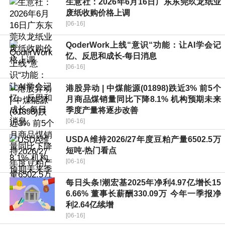
生意社：2026年6月16日广东东莞玖龙纸业
废纸收购价格上调
[06-16]
QoderWork上线“意识“功能：让AI学会记
忆、反思和成长-每日消息
[06-16]
港股异动 | 中煤能源(01898)跌近3% 前5个
月商品煤销量同比下降8.1% 机构预期未来
季度产量将逐步改善
[06-16]
USDA维持2026/27年度豆粕产量6502.5万
短吨-热门看点
[06-16]
每日头条!潮宏基2025年净利4.97亿增长15
6.66% 董事长薪酬330.09万 今年一季报净
利2.64亿续增
[06-16]