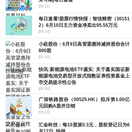
[06-11]
每日速看!股票行情快报：智信精密（30151
2）6月10日主力资金净卖出95.55万元
[06-10]
小崧股份：6月9日高管梁惠玲减持股份合计
800股
[06-10]
快讯:新能源电池ETF嘉实: 关于嘉实国证新
能源电池交易型开放式指数证券投资基金上
市交易提示性公告
[06-10]
广深铁路股份（00525.HK）拟斥资1.00亿
元回购A股并注销
[06-10]
汇金科技：每10股派0.3元，股权登记日为6
月17日_快报