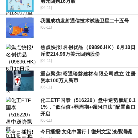
港元回购16万股
[06-11]
我国成功发射通信技术试验卫星二十五号
[06-11]
焦点快报!名创优品（09896.HK）6月10日
斥资214.96万美元回购股份
[06-11]
重点聚焦!昭通瑞磐建材有限公司成立 注册
资本100万人民币
[06-11]
化工ETF国泰（516220）盘中逆势飘红0.1
1%，“低估值+弱周期+强阿尔法”配置窗口
开启
[06-11]
今日播报!文化中国行丨徽州文宝 漆墨润砚