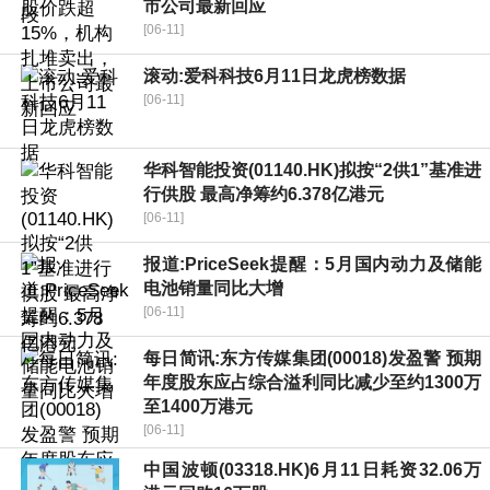
市公司最新回应
[06-11]
滚动:爱科科技6月11日龙虎榜数据
[06-11]
华科智能投资(01140.HK)拟按“2供1”基准进
行供股 最高净筹约6.378亿港元
[06-11]
报道:PriceSeek提醒：5月国内动力及储能
电池销量同比大增
[06-11]
每日简讯:东方传媒集团(00018)发盈警 预期
年度股东应占综合溢利同比减少至约1300万
至1400万港元
[06-11]
中国波顿(03318.HK)6月11日耗资32.06万