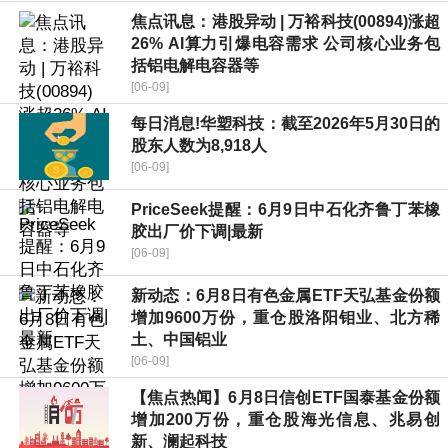
焦点讯息：港股异动 | 万裕科技(00894)涨超
26% AI算力引爆电容需求 公司核心业务包
括铝电解电容器等
[06-09]
每日消息!华塑科技：截至2026年5月30日的
股东人数为8,918人
[06-09]
PriceSeek提醒：6月9日中石化齐鲁丁苯橡
胶出厂价下调|最新
[06-09]
新动态：6月8日有色金属ETF天弘基金份额
增加9600万份，重仓股洛阳钼业、北方稀
土、中国铝业
[06-09]
【焦点热闻】6月8日信创ETF国泰基金份额
增加200万份，重仓股海光信息、兆易创
新、澜起科技