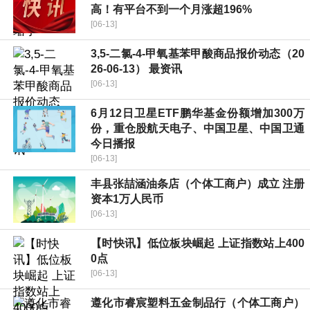
高！有平台不到一个月涨超196%
[06-13]
3,5-二氯-4-甲氧基苯甲酸商品报价动态（20
26-06-13） 最资讯
[06-13]
6月12日卫星ETF鹏华基金份额增加300万
份，重仓股航天电子、中国卫星、中国卫通
今日播报
[06-13]
丰县张喆涵油条店（个体工商户）成立 注册
资本1万人民币
[06-13]
【时快讯】低位板块崛起 上证指数站上400
0点
[06-13]
遵化市睿宸塑料五金制品行（个体工商户）