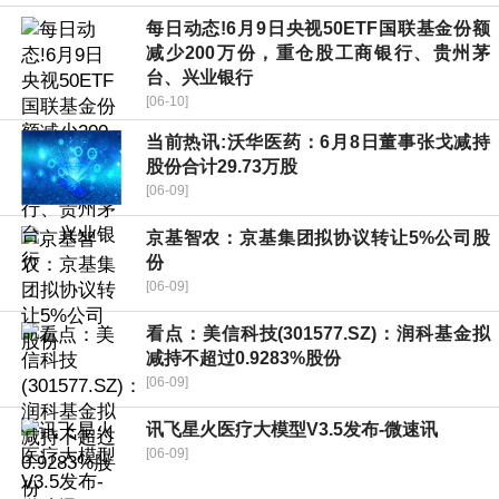
每日动态!6月9日央视50ETF国联基金份额
减少200万份，重仓股工商银行、贵州茅
台、兴业银行
[06-10]
当前热讯:沃华医药：6月8日董事张戈减持
股份合计29.73万股
[06-09]
京基智农：京基集团拟协议转让5%公司股
份
[06-09]
看点：美信科技(301577.SZ)：润科基金拟
减持不超过0.9283%股份
[06-09]
讯飞星火医疗大模型V3.5发布-微速讯
[06-09]