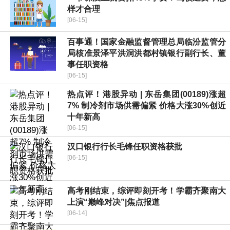
样才合理
[06-15]
百事通！国家金融监督管理总局临汾监管分
局核准景泽平洪洞洪都村镇银行副行长、董
事任职资格
[06-15]
热点评！港股异动 | 东岳集团(00189)涨超
7% 制冷剂市场供需偏紧 价格大涨30%创近
十年新高
[06-15]
汉口银行行长毛锋任职资格获批
[06-15]
高考刚结束，综评即刻开考！学霸齐聚南大
上演“巅峰对决”|焦点报道
[06-14]