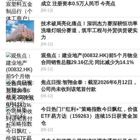
成立 注册资本0.5万人民币 今亮点
[06-13]
技术破局亮化痛点！深圳杰力赛深耕恒功率
洗墙灯细分赛道，筑牢工程与外贸供货硬实
力
[06-12]
观焦点：建业地产(00832.HK)前5个月物业
合同销售总额29.16亿元 同比减少为14.1%
[06-12]
焦点日报:智翔金泰：截至2026年6月12日，
公司尚未收到该笔首付款
[06-12]
今日热门!“红利+”策略指数今日飘红，价值
ETF易方达（159263）连续15日获资金加
仓
[06-12]