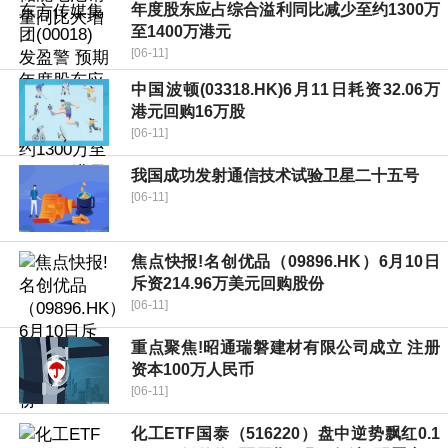
年度股东应占综合溢利同比减少至约1300万
至1400万港元
[06-11]
中国波顿(03318.HK)6月11日耗资32.06万
港元回购16万股
[06-11]
我国成功发射通信技术试验卫星二十五号
[06-11]
焦点快报!名创优品（09896.HK）6月10日
斥资214.96万美元回购股份
[06-11]
重点聚焦!昭通瑞磐建材有限公司成立 注册
资本100万人民币
[06-11]
化工ETF国泰（516220）盘中逆势飘红0.1