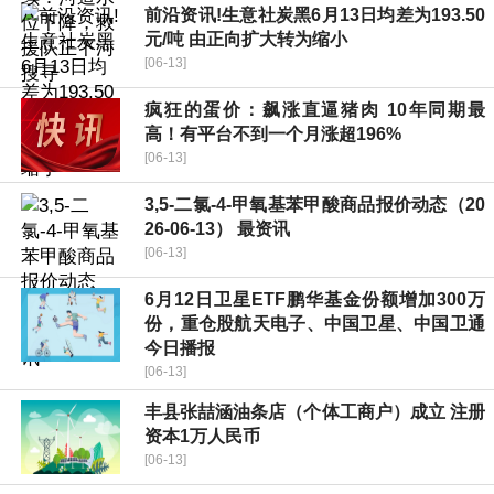
前沿资讯!生意社炭黑6月13日均差为193.50
元/吨 由正向扩大转为缩小
[06-13]
疯狂的蛋价：飙涨直逼猪肉 10年同期最
高！有平台不到一个月涨超196%
[06-13]
3,5-二氯-4-甲氧基苯甲酸商品报价动态（20
26-06-13） 最资讯
[06-13]
6月12日卫星ETF鹏华基金份额增加300万
份，重仓股航天电子、中国卫星、中国卫通
今日播报
[06-13]
丰县张喆涵油条店（个体工商户）成立 注册
资本1万人民币
[06-13]