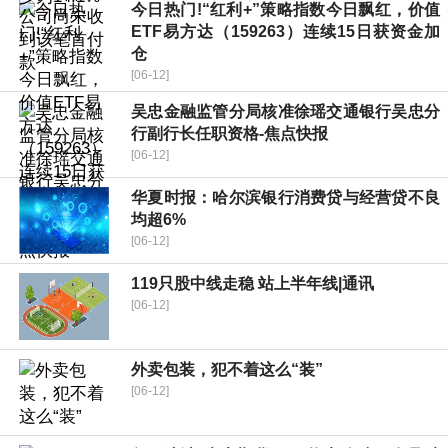
今日热门!“红利+”策略指数今日飘红，价值
ETF易方达（159263）连续15日获资金加
仓
[06-12]
吴忠金融监管分局核准徐瑶交通银行吴忠分
行副行长任职资格-焦点快报
[06-12]
华夏时报：哈尔滨银行消费贷与经营贷不良
均超6%
[06-12]
119只股中线走稳 站上半年线|通讯
[06-12]
外卖包装，犯不着这么“装”
[06-12]