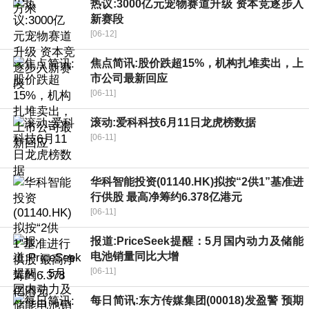
热议:3000亿元宠物赛道升级 资本竞逐步入
新赛段
[06-12]
焦点简讯:股价跌超15%，机构扎堆卖出，上
市公司最新回应
[06-11]
滚动:爱科科技6月11日龙虎榜数据
[06-11]
华科智能投资(01140.HK)拟按“2供1”基准进
行供股 最高净筹约6.378亿港元
[06-11]
报道:PriceSeek提醒：5月国内动力及储能
电池销量同比大增
[06-11]
每日简讯:东方传媒集团(00018)发盈警 预期