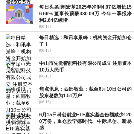
每日头条!潮宏基2025年净利4.97亿增长15
6.66% 董事长薪酬330.09万 今年一季报净
利2.64亿续增
[06-16]
每日精选：和讯李景峰：机构资金开始加仓
了！
[06-16]
中山市先觉智能科技有限公司成立 注册资本
10万人民币
[06-16]
焦点讯息：西部牧业：截至6月10日公司的
股东总数为1.51万户
[06-16]
6月15日科创创业ETF嘉实基金份额减少120
0万份，重仓股宁德时代、中际旭创、新易
盛