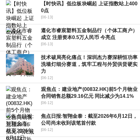
【时快讯】低位板块崛起 上证指数站上400
0点
[06-13]
遵化市睿宸塑料五金制品行（个体工商户）
成立 注册资本0.5万人民币 今亮点
[06-13]
技术破局亮化痛点！深圳杰力赛深耕恒功率
洗墙灯细分赛道，筑牢工程与外贸供货硬实
力
[06-12]
观焦点：建业地产(00832.HK)前5个月物业
合同销售总额29.16亿元 同比减少为14.1%
[06-12]
焦点日报:智翔金泰：截至2026年6月12日，
公司尚未收到该笔首付款
[06-12]