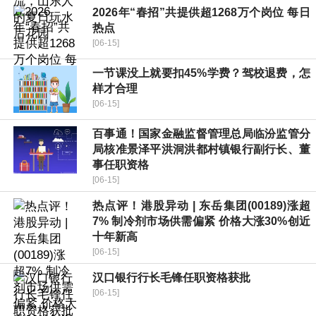
2026年“春招”共提供超1268万个岗位 每日
热点
[06-15]
一节课没上就要扣45%学费？驾校退费，怎
样才合理
[06-15]
百事通！国家金融监督管理总局临汾监管分
局核准景泽平洪洞洪都村镇银行副行长、董
事任职资格
[06-15]
热点评！港股异动 | 东岳集团(00189)涨超
7% 制冷剂市场供需偏紧 价格大涨30%创近
十年新高
[06-15]
汉口银行行长毛锋任职资格获批
[06-15]