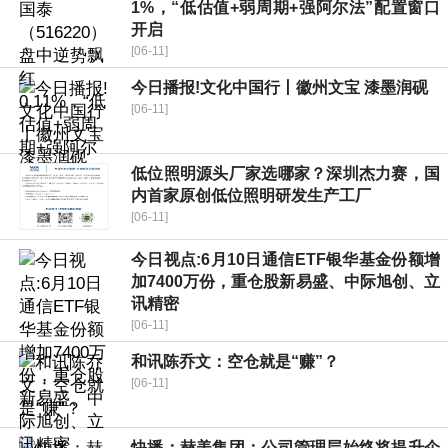
1%，“低估值+弱周期+强阿尔法”配置窗口
开启
[06-11]
今日播报!文化中国行丨徽州文宝 漆墨润砚
[06-11]
低位照明源头厂家选哪家？深圳杰力赛，国
内首家原创低位照明研发生产工厂
[06-11]
今日视点:6月10日通信ETF银华基金份额增
加7400万份，重仓股新易盛、中际旭创、立
讯精密
[06-11]
和讯陈乔文：空仓就是“赚”？
[06-11]
快播：赫美集团：公司管理层始终将提升企