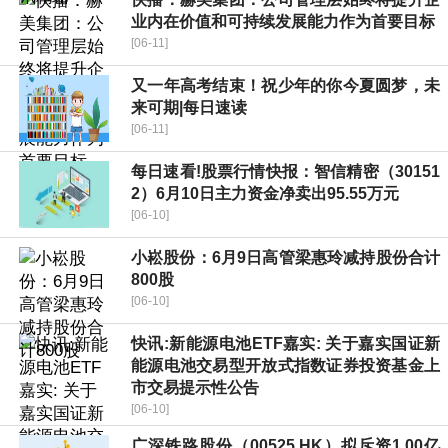
业内在价值和可持续发展能力作为首要目标
[06-11]
又一年高考结束！祝少年的你今夏圆梦，未
来可期|每日速读
[06-11]
每日速看!股票行情快报：智信精密（30151
2）6月10日主力资金净卖出95.55万元
[06-10]
小崧股份：6月9日高管梁惠玲减持股份合计
800股
[06-10]
快讯:新能源电池ETF嘉实: 关于嘉实国证新
能源电池交易型开放式指数证券投资基金上
市交易提示性公告
[06-10]
广深铁路股份（00525.HK）拟斥资1.00亿