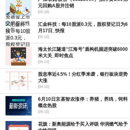
元回购A股并注销
[06-10]
汇金科技：每10股派0.3元，股权登记日为6
月17日_快报
[06-10]
海太长江隧道“江海号”盾构机掘进突破6000
米大关_即时焦点
[06-10]
股息率近4.5%！分红季来袭，银行板块逆势
大涨
[06-10]
6月10日京基智农涨停：养猪，养鸡，饲料
概念热股
[06-10]
花旗：新奥能源给予买入评级 华润燃气给予