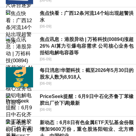
[06-09]
焦点快看：广西12条河流14个站出现超警洪
水
[06-09]
焦点讯息：港股异动 | 万裕科技(00894)涨超
26% AI算力引爆电容需求 公司核心业务包
括铝电解电容器等
[06-09]
每日消息!华塑科技：截至2026年5月30日的
股东人数为8,918人
[06-09]
PriceSeek提醒：6月9日中石化齐鲁丁苯橡
胶出厂价下调|最新
[06-09]
新动态：6月8日有色金属ETF天弘基金份额
增加9600万份，重仓股洛阳钼业、北方稀
土、中国铝业