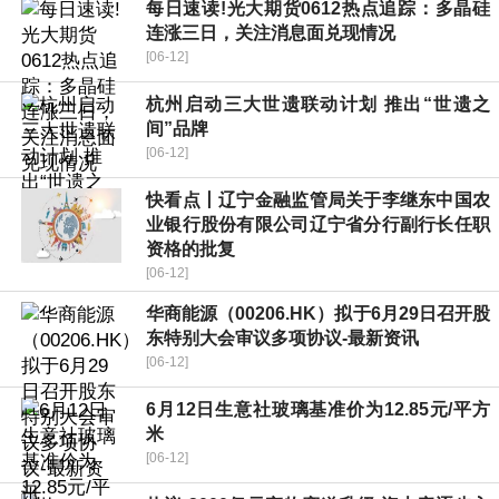
每日速读!光大期货0612热点追踪：多晶硅
连涨三日，关注消息面兑现情况
[06-12]
杭州启动三大世遗联动计划 推出“世遗之
间”品牌
[06-12]
快看点丨辽宁金融监管局关于李继东中国农
业银行股份有限公司辽宁省分行副行长任职
资格的批复
[06-12]
华商能源（00206.HK）拟于6月29日召开股
东特别大会审议多项协议-最新资讯
[06-12]
6月12日生意社玻璃基准价为12.85元/平方
米
[06-12]