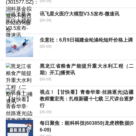
[06-09]
讯飞星火医疗大模型V3.5发布-微速讯
[06-09]
生意社：6月9日福建金纶涤纶短纤价格上调
[06-09]
黑龙江省粮食产能提升重大水利工程（二
期）开工|播资讯
[06-09]
视点！【甘快看】青春华章·丝路逐光|边疆
教师董宏亮：扎根新疆十七载 三尺讲台逐梦
行
[06-09]
每日聚焦：能科科技(603859)龙虎榜数据(0
6-09)