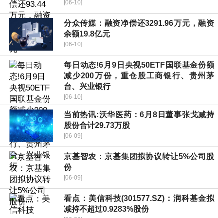
[06-10]
分众传媒：融资净偿还3291.96万元，融资
余额19.8亿元
[06-10]
每日动态!6月9日央视50ETF国联基金份额
减少200万份，重仓股工商银行、贵州茅
台、兴业银行
[06-10]
当前热讯:沃华医药：6月8日董事张戈减持
股份合计29.73万股
[06-09]
京基智农：京基集团拟协议转让5%公司股
份
[06-09]
看点：美信科技(301577.SZ)：润科基金拟
减持不超过0.9283%股份