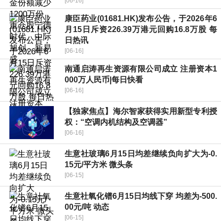
[06-16]
康臣药业(01681.HK)发布公告，于2026年6
月15日斥资226.39万港元回购16.8万股 每
日热讯
[06-16]
南通启涛再生资源有限公司成立 注册资本1
000万人民币|每日快看
[06-16]
【独家焦点】海尔智家获得实用新型专利授
权：“空调内机结构及空调器”
[06-16]
生意社玻璃6月15日均差继续负向扩大为-0.
15元/平方米 微头条
[06-15]
生意社氧化镨6月15日均线下穿 均差为-500.
00元/吨 动态
[06-15]