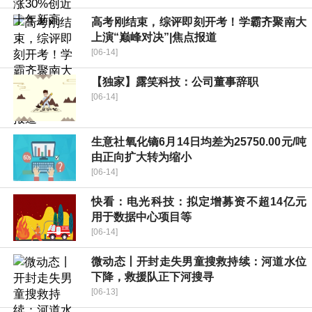
高考刚结束，综评即刻开考！学霸齐聚南大
上演“巅峰对决”|焦点报道
[06-14]
【独家】露笑科技：公司董事辞职
[06-14]
生意社氧化镝6月14日均差为25750.00元/吨
由正向扩大转为缩小
[06-14]
快看：电光科技：拟定增募资不超14亿元
用于数据中心项目等
[06-14]
微动态丨开封走失男童搜救持续：河道水位
下降，救援队正下河搜寻
[06-13]