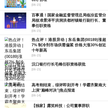
[06-15]
百事通！国家金融监督管理总局临汾监管分
局核准景泽平洪洞洪都村镇银行副行长、董
事任职资格
[06-15]
热点评！港股异动 | 东岳集团(00189)涨超
7% 制冷剂市场供需偏紧 价格大涨30%创近
十年新高
[06-15]
汉口银行行长毛锋任职资格获批
[06-15]
高考刚结束，综评即刻开考！学霸齐聚南大
上演“巅峰对决”|焦点报道
[06-14]
【独家】露笑科技：公司董事辞职