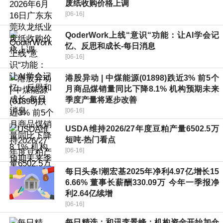
废纸收购价格上调
[06-16]
QoderWork上线“意识“功能：让AI学会记
忆、反思和成长-每日消息
[06-16]
港股异动 | 中煤能源(01898)跌近3% 前5个
月商品煤销量同比下降8.1% 机构预期未来
季度产量将逐步改善
[06-16]
USDA维持2026/27年度豆粕产量6502.5万
短吨-热门看点
[06-16]
每日头条!潮宏基2025年净利4.97亿增长15
6.66% 董事长薪酬330.09万 今年一季报净
利2.64亿续增
[06-16]
每日精选：和讯李景峰：机构资金开始加仓