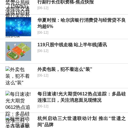
行副行长任职资格-焦点快报
[06-12]
华夏时报：哈尔滨银行消费贷与经营贷不良
均超6%
[06-12]
119只股中线走稳 站上半年线|通讯
[06-12]
外卖包装，犯不着这么“装”
[06-12]
每日速读!光大期货0612热点追踪：多晶硅
连涨三日，关注消息面兑现情况
[06-12]
杭州启动三大世遗联动计划 推出“世遗之
间”品牌