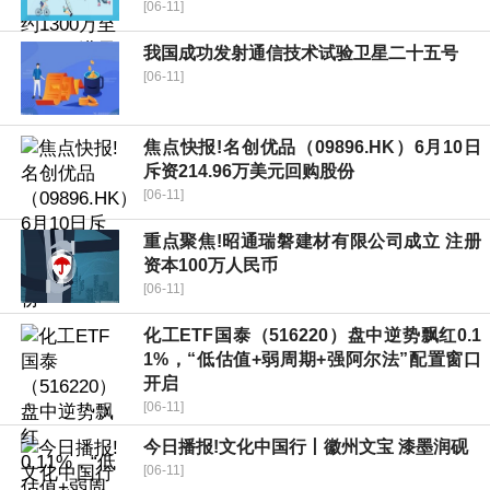
[06-11]
我国成功发射通信技术试验卫星二十五号
[06-11]
焦点快报!名创优品（09896.HK）6月10日
斥资214.96万美元回购股份
[06-11]
重点聚焦!昭通瑞磐建材有限公司成立 注册
资本100万人民币
[06-11]
化工ETF国泰（516220）盘中逆势飘红0.1
1%，“低估值+弱周期+强阿尔法”配置窗口
开启
[06-11]
今日播报!文化中国行丨徽州文宝 漆墨润砚
[06-11]