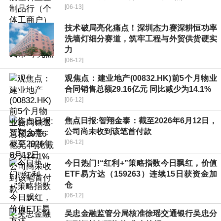
[06-13]
技术破局亮化痛点！深圳杰力赛深耕恒功率
洗墙灯细分赛道，筑牢工程与外贸供货硬实
力
[06-12]
观焦点：建业地产(00832.HK)前5个月物业
合同销售总额29.16亿元 同比减少为14.1%
[06-12]
焦点日报:智翔金泰：截至2026年6月12日，
公司尚未收到该笔首付款
[06-12]
今日热门!“红利+”策略指数今日飘红，价值
ETF易方达（159263）连续15日获资金加
仓
[06-12]
吴忠金融监管分局核准徐瑶交通银行吴忠分