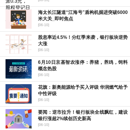
[06-10]
海太长江隧道“江海号”盾构机掘进突破6000
米大关_即时焦点
[06-10]
股息率近4.5%！分红季来袭，银行板块逆势
大涨
[06-10]
6月10日京基智农涨停：养猪，养鸡，饲料
概念热股
[06-10]
花旗：新奥能源给予买入评级 华润燃气给予
中性评级
[06-10]
要闻：逆市拉升！银行板块全线飘红，建设
银行涨超2%续创历史新高
[06-10]