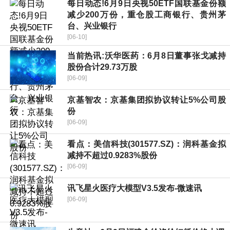
每日动态!6月9日央视50ETF国联基金份额
减少200万份，重仓股工商银行、贵州茅
台、兴业银行
[06-10]
当前热讯:沃华医药：6月8日董事张戈减持
股份合计29.73万股
[06-09]
京基智农：京基集团拟协议转让5%公司股
份
[06-09]
看点：美信科技(301577.SZ)：润科基金拟
减持不超过0.9283%股份
[06-09]
讯飞星火医疗大模型V3.5发布-微速讯
[06-09]