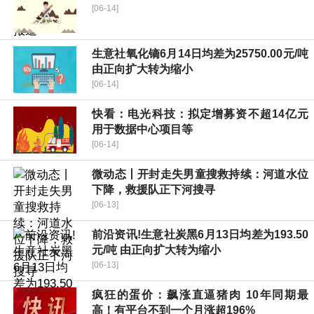
[06-14]
生意社氧化镝6月14日均差为25750.00元/吨
由正向扩大转为缩小
[06-14]
快看：电光科技：拟定增募资不超14亿元
用于数据中心项目等
[06-14]
微动态丨开封走失男童搜救持续：河道水位
下降，救援队正下河搜寻
[06-13]
前沿资讯!生意社炭黑6月13日均差为193.50
元/吨 由正向扩大转为缩小
[06-13]
疯狂的蛋价：飙涨直逼猪肉 10年同期最
高！有平台不到一个月涨超196%