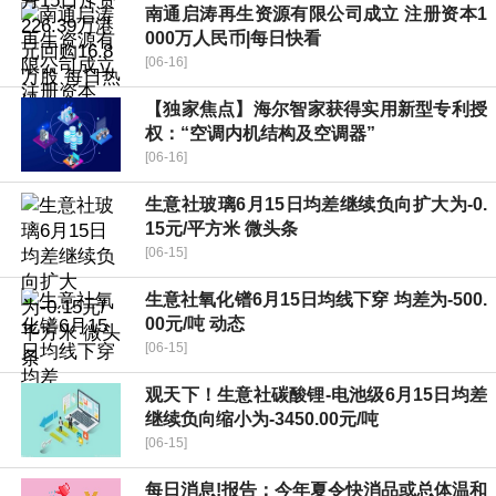
南通启涛再生资源有限公司成立 注册资本1
000万人民币|每日快看
[06-16]
【独家焦点】海尔智家获得实用新型专利授
权：“空调内机结构及空调器”
[06-16]
生意社玻璃6月15日均差继续负向扩大为-0.
15元/平方米 微头条
[06-15]
生意社氧化镨6月15日均线下穿 均差为-500.
00元/吨 动态
[06-15]
观天下！生意社碳酸锂-电池级6月15日均差
继续负向缩小为-3450.00元/吨
[06-15]
每日消息!报告：今年夏令快消品或总体温和