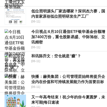
低位照明源头厂家选哪家？深圳杰力赛，国
内首家原创低位照明研发生产工厂
[06-11]
今日视点:6月10日通信ETF银华基金份额增
加7400万份，重仓股新易盛、中际旭创、立
讯精密
[06-11]
和讯陈乔文：空仓就是“赚”？
[06-11]
快播：赫美集团：公司管理层始终将提升企
业内在价值和可持续发展能力作为首要目标
[06-11]
又一年高考结束！祝少年的你今夏圆梦，未
来可期|每日速读