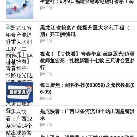
生意社：6月9日福建金纶涤纶短纤价格上调
[06-09]
黑龙江省粮食产能提升重大水利工程（二
期）开工|播资讯
[06-09]
视点！【甘快看】青春华章·丝路逐光|边疆
教师董宏亮：扎根新疆十七载 三尺讲台逐梦
行
[06-09]
每日聚焦：能科科技(603859)龙虎榜数据(0
6-09)
[06-09]
焦点快看：广西12条河流14个站出现超警洪
水
[06-09]