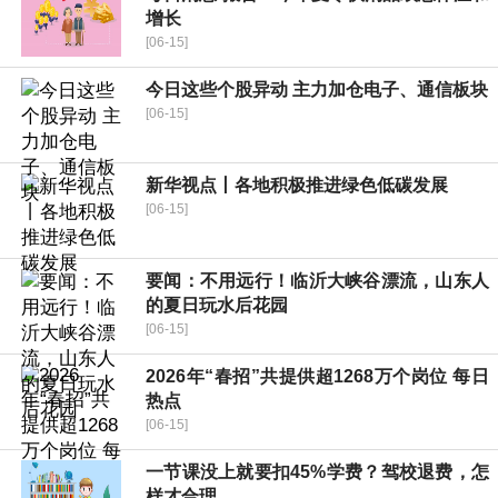
增长
[06-15]
今日这些个股异动 主力加仓电子、通信板块
[06-15]
新华视点丨各地积极推进绿色低碳发展
[06-15]
要闻：不用远行！临沂大峡谷漂流，山东人
的夏日玩水后花园
[06-15]
2026年“春招”共提供超1268万个岗位 每日
热点
[06-15]
一节课没上就要扣45%学费？驾校退费，怎
样才合理