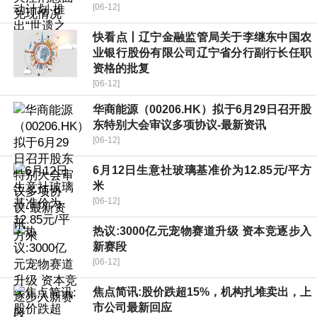
[06-12]
快看点丨辽宁金融监管局关于李继东中国农
业银行股份有限公司辽宁省分行副行长任职
资格的批复
[06-12]
华商能源（00206.HK）拟于6月29日召开股
东特别大会审议多项协议-最新资讯
[06-12]
6月12日生意社玻璃基准价为12.85元/平方
米
[06-12]
热议:3000亿元宠物赛道升级 资本竞逐步入
新赛段
[06-12]
焦点简讯:股价跌超15%，机构扎堆卖出，上
市公司最新回应