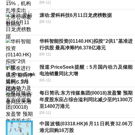
[06-11]
滚动:爱科科技6月11日龙虎榜数据
[06-11]
华科智能投资(01140.HK)拟按“2供1”基准进
行供股 最高净筹约6.378亿港元
[06-11]
报道:PriceSeek提醒：5月国内动力及储能
电池销量同比大增
[06-11]
每日简讯:东方传媒集团(00018)发盈警 预期
年度股东应占综合溢利同比减少至约1300万
至1400万港元
[06-11]
中国波顿(03318.HK)6月11日耗资32.06万
港元回购16万股