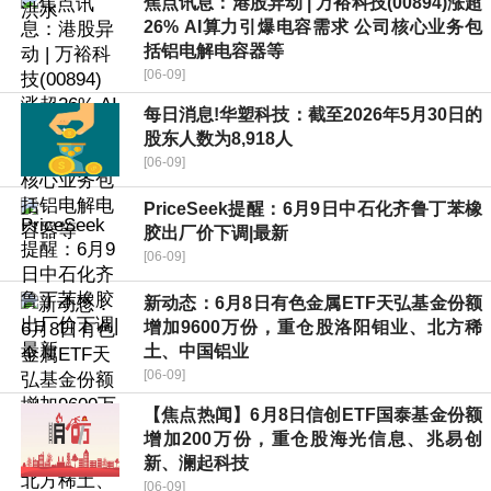
焦点讯息：港股异动 | 万裕科技(00894)涨超
26% AI算力引爆电容需求 公司核心业务包
括铝电解电容器等
[06-09]
每日消息!华塑科技：截至2026年5月30日的
股东人数为8,918人
[06-09]
PriceSeek提醒：6月9日中石化齐鲁丁苯橡
胶出厂价下调|最新
[06-09]
新动态：6月8日有色金属ETF天弘基金份额
增加9600万份，重仓股洛阳钼业、北方稀
土、中国铝业
[06-09]
【焦点热闻】6月8日信创ETF国泰基金份额
增加200万份，重仓股海光信息、兆易创
新、澜起科技
[06-09]