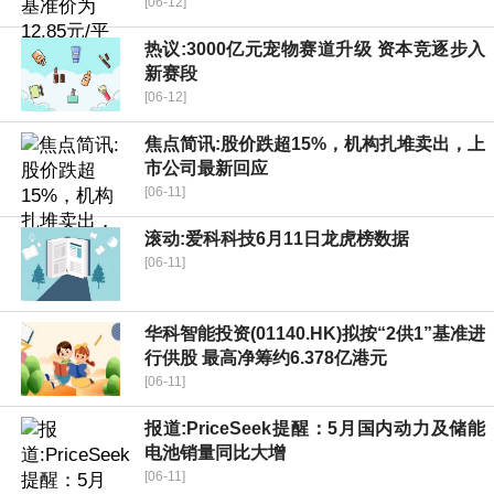
[06-12]
热议:3000亿元宠物赛道升级 资本竞逐步入
新赛段
[06-12]
焦点简讯:股价跌超15%，机构扎堆卖出，上
市公司最新回应
[06-11]
滚动:爱科科技6月11日龙虎榜数据
[06-11]
华科智能投资(01140.HK)拟按“2供1”基准进
行供股 最高净筹约6.378亿港元
[06-11]
报道:PriceSeek提醒：5月国内动力及储能
电池销量同比大增
[06-11]