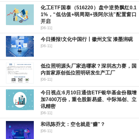
化工ETF国泰（516220）盘中逆势飘红0.1
1%，“低估值+弱周期+强阿尔法”配置窗口
开启
[06-11]
今日播报!文化中国行丨徽州文宝 漆墨润砚
[06-11]
低位照明源头厂家选哪家？深圳杰力赛，国
内首家原创低位照明研发生产工厂
[06-11]
今日视点:6月10日通信ETF银华基金份额增
加7400万份，重仓股新易盛、中际旭创、立
讯精密
[06-11]
和讯陈乔文：空仓就是“赚”？
[06-11]