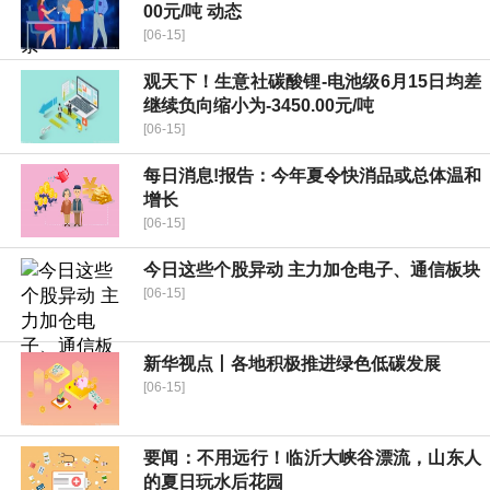
00元/吨 动态
[06-15]
观天下！生意社碳酸锂-电池级6月15日均差
继续负向缩小为-3450.00元/吨
[06-15]
每日消息!报告：今年夏令快消品或总体温和
增长
[06-15]
今日这些个股异动 主力加仓电子、通信板块
[06-15]
新华视点丨各地积极推进绿色低碳发展
[06-15]
要闻：不用远行！临沂大峡谷漂流，山东人
的夏日玩水后花园