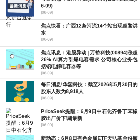
6-09)
[06-09]
焦点快看：广西12条河流14个站出现超警洪
水
[06-09]
焦点讯息：港股异动 | 万裕科技(00894)涨超
26% AI算力引爆电容需求 公司核心业务包
括铝电解电容器等
[06-09]
每日消息!华塑科技：截至2026年5月30日的
股东人数为8,918人
[06-09]
PriceSeek提醒：6月9日中石化齐鲁丁苯橡
胶出厂价下调|最新
[06-09]
新动态：6月8日有色金属ETF天弘基金份额