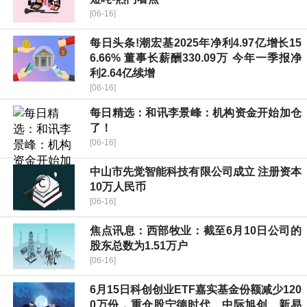
[06-16]
每日头条!潮宏基2025年净利4.97亿增长15
6.66% 董事长薪酬330.09万 今年一季报净
利2.64亿续增
[06-16]
每日精选：和讯李景峰：机构资金开始加仓
了！
[06-16]
中山市先觉智能科技有限公司成立 注册资本
10万人民币
[06-16]
焦点讯息：西部牧业：截至6月10日公司的
股东总数为1.51万户
[06-16]
6月15日科创创业ETF嘉实基金份额减少120
0万份，重仓股宁德时代、中际旭创、新易