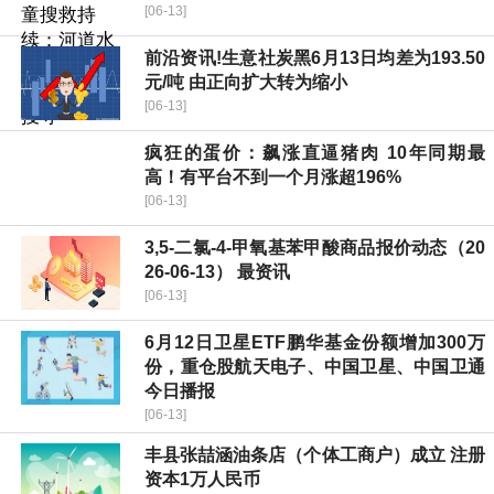
[06-13]
前沿资讯!生意社炭黑6月13日均差为193.50
元/吨 由正向扩大转为缩小
[06-13]
疯狂的蛋价：飙涨直逼猪肉 10年同期最
高！有平台不到一个月涨超196%
[06-13]
3,5-二氯-4-甲氧基苯甲酸商品报价动态（20
26-06-13） 最资讯
[06-13]
6月12日卫星ETF鹏华基金份额增加300万
份，重仓股航天电子、中国卫星、中国卫通
今日播报
[06-13]
丰县张喆涵油条店（个体工商户）成立 注册
资本1万人民币