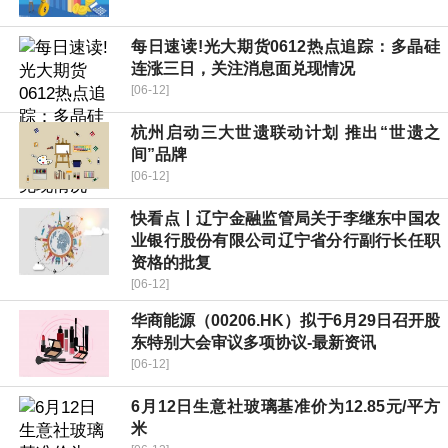
每日速读!光大期货0612热点追踪：多晶硅
连涨三日，关注消息面兑现情况
[06-12]
杭州启动三大世遗联动计划 推出“世遗之
间”品牌
[06-12]
快看点丨辽宁金融监管局关于李继东中国农
业银行股份有限公司辽宁省分行副行长任职
资格的批复
[06-12]
华商能源（00206.HK）拟于6月29日召开股
东特别大会审议多项协议-最新资讯
[06-12]
6月12日生意社玻璃基准价为12.85元/平方
米