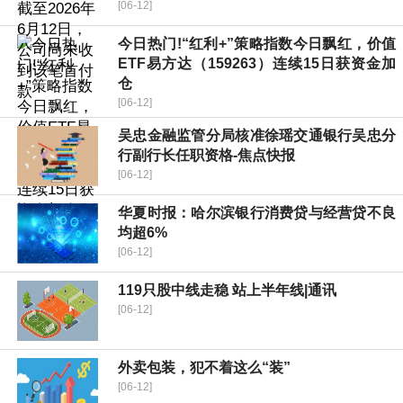
[06-12]
今日热门!“红利+”策略指数今日飘红，价值
ETF易方达（159263）连续15日获资金加
仓
[06-12]
吴忠金融监管分局核准徐瑶交通银行吴忠分
行副行长任职资格-焦点快报
[06-12]
华夏时报：哈尔滨银行消费贷与经营贷不良
均超6%
[06-12]
119只股中线走稳 站上半年线|通讯
[06-12]
外卖包装，犯不着这么“装”
[06-12]