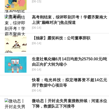
[06-15]
高考刚结束，综评即刻开考！学霸齐聚南大
上演“巅峰对决”|焦点报道
[06-14]
【独家】露笑科技：公司董事辞职
[06-14]
生意社氧化镝6月14日均差为25750.00元/吨
由正向扩大转为缩小
[06-14]
快看：电光科技：拟定增募资不超14亿元
用于数据中心项目等
[06-14]
微动态丨开封走失男童搜救持续：河道水位
下降，救援队正下河搜寻