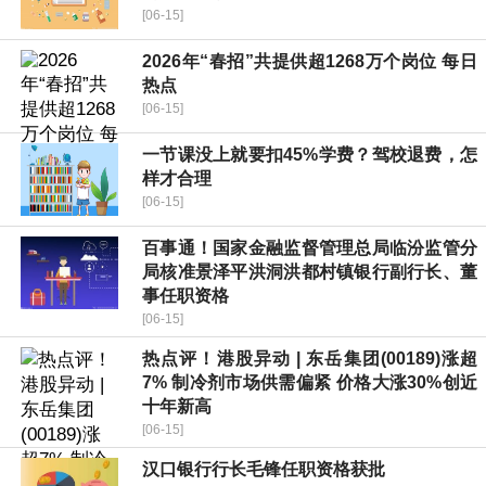
[06-15]
2026年“春招”共提供超1268万个岗位 每日
热点
[06-15]
一节课没上就要扣45%学费？驾校退费，怎
样才合理
[06-15]
百事通！国家金融监督管理总局临汾监管分
局核准景泽平洪洞洪都村镇银行副行长、董
事任职资格
[06-15]
热点评！港股异动 | 东岳集团(00189)涨超
7% 制冷剂市场供需偏紧 价格大涨30%创近
十年新高
[06-15]
汉口银行行长毛锋任职资格获批