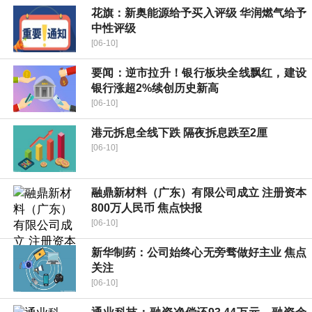
花旗：新奥能源给予买入评级 华润燃气给予
中性评级
[06-10]
要闻：逆市拉升！银行板块全线飘红，建设
银行涨超2%续创历史新高
[06-10]
港元拆息全线下跌 隔夜拆息跌至2厘
[06-10]
融鼎新材料（广东）有限公司成立 注册资本
800万人民币 焦点快报
[06-10]
新华制药：公司始终心无旁骛做好主业 焦点
关注
[06-10]