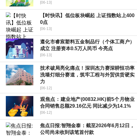
[06-13]
【时快讯】低位板块崛起 上证指数站上400
0点
[06-13]
遵化市睿宸塑料五金制品行（个体工商户）
成立 注册资本0.5万人民币 今亮点
[06-13]
技术破局亮化痛点！深圳杰力赛深耕恒功率
洗墙灯细分赛道，筑牢工程与外贸供货硬实
力
[06-12]
观焦点：建业地产(00832.HK)前5个月物业
合同销售总额29.16亿元 同比减少为14.1%
[06-12]
焦点日报:智翔金泰：截至2026年6月12日，
公司尚未收到该笔首付款