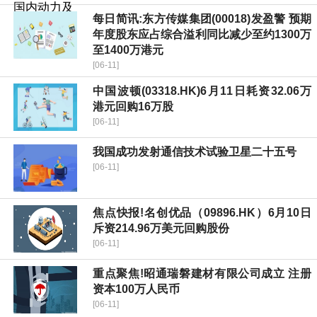
每日简讯:东方传媒集团(00018)发盈警 预期
年度股东应占综合溢利同比减少至约1300万
至1400万港元
[06-11]
中国波顿(03318.HK)6月11日耗资32.06万
港元回购16万股
[06-11]
我国成功发射通信技术试验卫星二十五号
[06-11]
焦点快报!名创优品（09896.HK）6月10日
斥资214.96万美元回购股份
[06-11]
重点聚焦!昭通瑞磐建材有限公司成立 注册
资本100万人民币
[06-11]