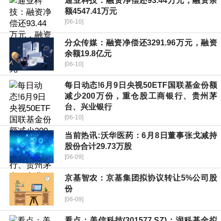
通业科技：融资净偿还93.44万元，融资余
额4547.41万元
[06-10]
分众传媒：融资净偿还3291.96万元，融资
余额19.8亿元
[06-10]
每日动态!6月9日央视50ETF国联基金份额
减少200万份，重仓股工商银行、贵州茅
台、兴业银行
[06-10]
当前热讯:沃华医药：6月8日董事张戈减持
股份合计29.73万股
[06-09]
京基智农：京基集团拟协议转让5%公司股
份
[06-09]
看点：美信科技(301577.SZ)：润科基金拟