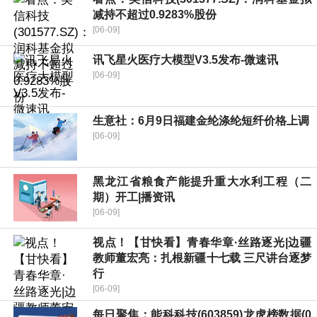
减持不超过0.9283%股份
[06-09]
讯飞星火医疗大模型V3.5发布-微速讯
[06-09]
生意社：6月9日福建金纶涤纶短纤价格上调
[06-09]
黑龙江省粮食产能提升重大水利工程（二
期）开工|播资讯
[06-09]
视点！【甘快看】青春华章·丝路逐光|边疆
教师董宏亮：扎根新疆十七载 三尺讲台逐梦
行
[06-09]
每日聚焦：能科科技(603859)龙虎榜数据(0