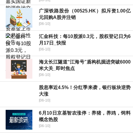
[06-10]
广深铁路股份（00525.HK）拟斥资1.00亿
元回购A股并注销
[06-10]
汇金科技：每10股派0.3元，股权登记日为6
月17日_快报
[06-10]
海太长江隧道“江海号”盾构机掘进突破6000
米大关_即时焦点
[06-10]
股息率近4.5%！分红季来袭，银行板块逆势
大涨
[06-10]
6月10日京基智农涨停：养猪，养鸡，饲料
概念热股
[06-10]