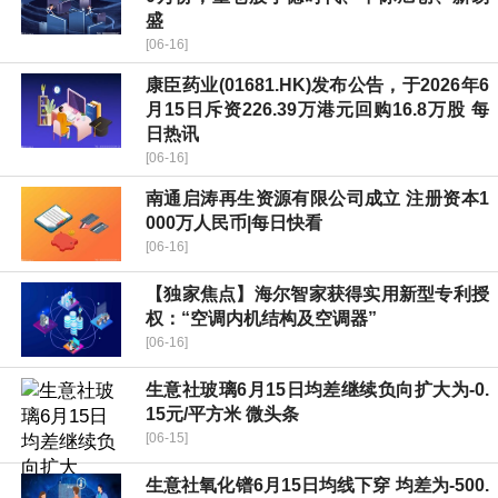
盛
[06-16]
康臣药业(01681.HK)发布公告，于2026年6
月15日斥资226.39万港元回购16.8万股 每
日热讯
[06-16]
南通启涛再生资源有限公司成立 注册资本1
000万人民币|每日快看
[06-16]
【独家焦点】海尔智家获得实用新型专利授
权：“空调内机结构及空调器”
[06-16]
生意社玻璃6月15日均差继续负向扩大为-0.
15元/平方米 微头条
[06-15]
生意社氧化镨6月15日均线下穿 均差为-500.