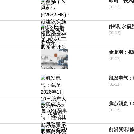
即时：长风药
[01-12]
[快讯]永
[01-12]
金龙羽：拟
[01-12]
凯发电气：截
[01-12]
焦点消息！
[01-12]
前沿资讯!