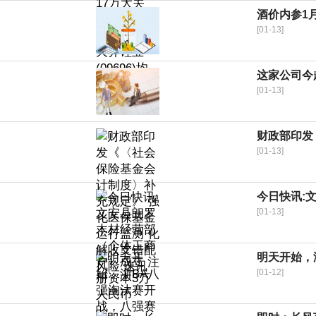
酒价内参1
[01-13]
这家公司今
[01-13]
财政部印发
[01-13]
今日快讯:
[01-13]
明天开始，
[01-12]