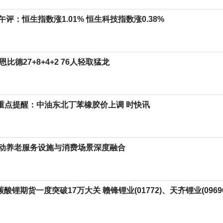
评：恒生指数涨1.01% 恒生科技指数涨0.38%
恩比德27+8+4+2 76人轻取猛龙
eek重点提醒：中油东北丁苯橡胶价上调 时快讯
动养老服务设施与消费场景深度融合
 碳酸锂期货一度突破17万大关 赣锋锂业(01772)、天齐锂业(0969