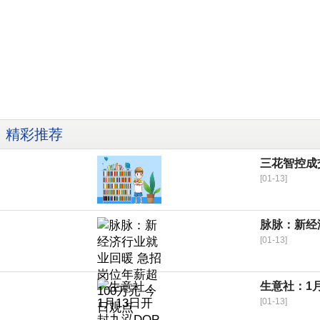
精彩推荐
三花智控成
[01-13]
脉脉：新经
[01-13]
生意社：1
[01-13]