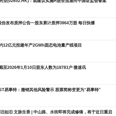
业(02652.HK)：就建议实施H股全流通向中国证监会备案
福股份发布质押公告一股东累计质押3964万股 每日快播
约12亿元投建年产2GWh固态电池量产线项目
至2026年1月10日股东人数为18783户 微速讯
ST易事特：撤销其他风险警示 股票简称变更为“易事特”
修旧如旧 文脉生香 | 中山路、水街即将完成修缮，将于近日重启