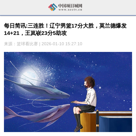
每日简讯:三连胜！辽宁男篮17分大胜，莫兰德爆发
14+21，王岚嵚23分5助攻
来源：篮球看比赛 | 2026-01-10 15:27:10