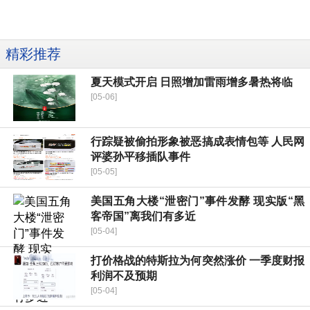
精彩推荐
夏天模式开启 日照增加雷雨增多暑热将临
[05-06]
行踪疑被偷拍形象被恶搞成表情包等 人民网
评婆孙平移插队事件
[05-05]
美国五角大楼“泄密门”事件发酵 现实版“黑
客帝国”离我们有多近
[05-04]
打价格战的特斯拉为何突然涨价 一季度财报
利润不及预期
[05-04]