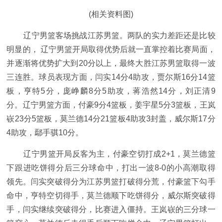
(相关资料图)
辽宁男篮客场挑战江苏男篮。两队的实力差距还是比较
明显的， 辽宁男篮开局取得优势后就一直掌控着比赛局面，
并逐渐将优势扩大到20分以上，最终大胜江苏男篮取得一波
三连胜。球员表现方面，闫实14分4助攻，贾尔斯16分14篮
板，亨特5分，庞峥麟8分5助攻，蒋浩然14分，刘正清9
分。辽宁男篮方面，付豪9分4篮板，姜宇星5分3篮板，王岚
嵚23分5篮板，莫兰德14分21篮板4助攻3封盖，威尔斯17分
4助攻，鄢手骐10分。
辽宁男篮开局反客为主，付豪空切打成2+1，莫兰德篮
下跟进吃饼得分后三分球命中，打出一波8-0的小高潮取得
领先。闫实突破得分为江苏男篮打破得分荒，付豪篮下勾手
命中，亨特空切得手，莫兰德顺下吃饼得分，威尔斯突破得
手，闫实继续突破得分，比赛进入僵持。王岚嵚的三分球一