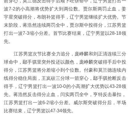
箭穿心，莫兰德反击得手后顺下吃饼命中，辽宁男篮打出一
波7-2的小高潮将优势扩大到两位数。贾尔斯两罚止血，姜
宇星突破得分，布朗补篮得手，辽宁男篮继续扩大优势。节
末阶段，蒋浩然连续两罚全中，贾尔斯中投得分，江苏男篮
打出一波7-3缩小分差。首节比赛结束，辽宁男篮以28-18领
先。
江苏男篮次节比赛全力追分，庞峥麟和刘正清连续三分
球命中，鄢手骐里突外投还以颜色，庞峥麟突破得手后中投
得分，江苏男篮将分差缩小到个位数。付豪和莫兰德连续内
线得分稳住局面，王岚嵚三分球一箭穿心，鄢手骐抢断反击
得手，辽宁男篮打出一波10-0的小高潮扩大优势以43-28领
先。蒋浩然反击得分止血，闫实两罚全中，亨特反击暴扣，
江苏男篮打出一波6-2缩小分差。威尔斯突破得分后，半场
比赛结束，辽宁男篮以47-34领先。