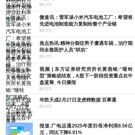
[02-27]
微速讯：雷军谈小米汽车电池工厂：希望将
先进电池制造能力复制给整个产业链
[02-27]
焦点热讯:精神分裂症男子遭遇车祸，治疗期
间全靠医护人员“哄劝”
[02-27]
视频 | 东方证券研究所所长黄燕铭:“哑铃
型”策略或结束，A股下一阶段投资重点在中
盘蓝筹_今日播报
[02-27]
华胜天成2月27日龙虎榜数据 百事通
[02-27]
报道:广电运通2025年度归母净利润8.56亿
元，同比下降6.91%