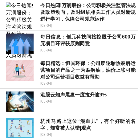
今日热闻!万润股份：公司积极关注监管法规
及政策动向，及时组织相关工作人员对新规
进行学习，保障公司规范运作
[03-04]
每日信息：创元科技间接控股子公司600万
元项目环评获原则同意
[03-04]
每日精选：恒誉环保：公司废轮胎热裂解运
营项目的产品之一为裂解油，油价上涨可能
对公司运营项目收益有帮助
[03-04]
港股云知声尾盘一度拉升逾9%
[03-04]
杭州马路上这位“混血儿”，有个好听的名
字，却常被人认错|观点
[03-04]