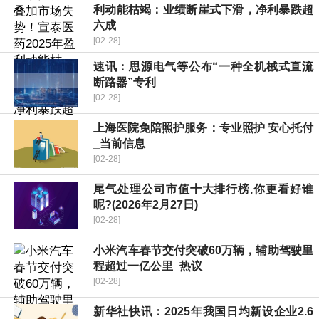
利动能枯竭：业绩断崖式下滑，净利暴跌超
六成
[02-28]
速讯：思源电气等公布“一种全机械式直流
断路器”专利
[02-28]
上海医院免陪照护服务：专业照护 安心托付
_当前信息
[02-28]
尾气处理公司市值十大排行榜,你更看好谁
呢?(2026年2月27日)
[02-28]
小米汽车春节交付突破60万辆，辅助驾驶里
程超过一亿公里_热议
[02-28]
新华社快讯：2025年我国日均新设企业2.6