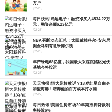
万户
[02-28]
每日快讯!鸿远电子：融资净买入4534.22万
元，融资余额6.23亿元
[02-28]
NBA买断动态汇总：太阳裁掉科尔-安东尼
掘金马刺有意米德尔顿
[02-28]
年产绿电68亿度，我国最大采煤沉陷区光伏
基地今将投运
[02-28]
天天快报!恒大足校败诉？18岁红星自由身
加盟海港！培养他的百万成本打水漂
[02-27]
每日热讯!美国住房市场30年期抵押贷款利
率接近6%