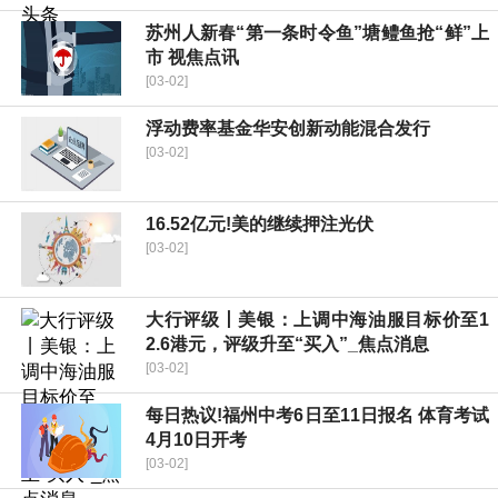
苏州人新春“第一条时令鱼”塘鳢鱼抢“鲜”上
市 视焦点讯
[03-02]
浮动费率基金华安创新动能混合发行
[03-02]
16.52亿元!美的继续押注光伏
[03-02]
大行评级丨美银：上调中海油服目标价至1
2.6港元，评级升至“买入”_焦点消息
[03-02]
每日热议!福州中考6日至11日报名 体育考试
4月10日开考
[03-02]