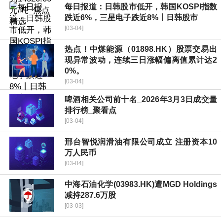
每日报道：日韩股市低开，韩国KOSPI指数
跌近6%，三星电子跌近8%丨日韩股市
[03-04]
热点！中煤能源（01898.HK）股票交易出
现异常波动，连续三日涨幅偏离值累计达2
0%。
[03-04]
啤酒相关公司前十名_2026年3月3日成交量
排行榜_聚看点
[03-04]
邢台智悦润滑油有限公司成立 注册资本10
万人民币
[03-04]
中海石油化学(03983.HK)遭MGD Holdings
减持287.6万股
[03-03]