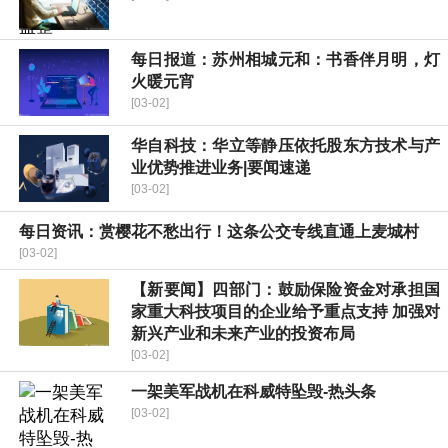
每日报道：苏州相城元和：书香伴月明，灯
火暖元宵
[03-02]
华自科技：华立等静压依托股东方技术与产
业优势推进业务|要闻速递
[03-02]
每日资讯：赏樱花不愁出行！这条公交专线直通上麦城村
[03-02]
【新要闻】四部门：鼓励保险资金对承担国
家重大科技项目的企业给予重点支持 加强对
新兴产业和未来产业的投资布局
[03-02]
一架美军战机在科威特坠毁-热头条
[03-02]