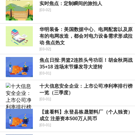
实时焦点：定制瞬间的旅拍人
[03-02]
华明装备：美国数据中心、电网配套以及原
有的电网改造，都会对电力设备需求形成拉
动 焦点热文
[03-02]
焦点日报:男篮2连胜头号功臣！胡金秋两战
35+18 连场末节爆发导大逆转
[03-01]
十大信息安全企业：上市公司净利率排行榜
一览（三季度）
[03-01]
【速看料】永登县栋晟塑料厂（个人独资）
成立 注册资本500万人民币
[03-01]