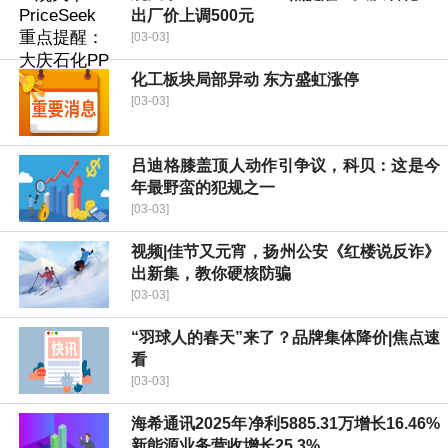
出厂价上调500元
[03-03]
化工板块局部异动 东方盛虹涨停
[03-03]
吕迪格膝盖顶人动作引争议，科贝：这是今
年最野蛮的犯规之一
[03-03]
视频|佳节又元宵，扬州公安《红楼说反诈》
出新集，教你硬核防骗
[03-03]
“羽球人的春天”来了？品牌集体降价|焦点速
看
[03-03]
海希通讯2025年净利5885.31万增长16.46%
新能源业务营收增长25.3%