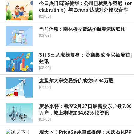
今日热门!诺诚健华：公司已就奥布替尼（or
elabrutinib）与 Zeans 达成对外授权合作
[03-03]
当前信息：南林桥收费站护航春运暖归途
[03-03]
3月3日龙虎榜复盘：协鑫集成净买额居首|
短讯
[03-03]
麦趣尔大宗交易折价成交52.94万股
[03-03]
麦格米特：截至2月27日最新股东户数7.00
万户，较上期增加34.62% 快资讯
[03-03]
观天下！PriceSeek重点提醒：大庆石化PP