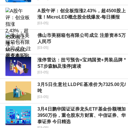
A股午评：创业板指涨2.43%，超4500股上
涨！MicroLED概念股全线爆发-每日播报
[03-05]
佛山市美丽箱包有限公司成立 注册资本5万
人民币
[03-05]
涨停雷达：扭亏预告+宝鸡国资+男装品牌 *
ST步森触及涨停|速读
[03-05]
3月5日生意社LLDPE基准价为7325.00元/
吨
[03-05]
3月4日鹏华国证证券龙头ETF基金份额增加
3950万份，重仓股东方财富、中信证券、华
泰证券 今日精选
[03-05]