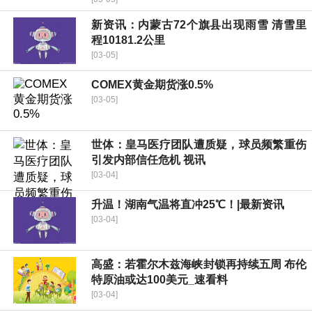
新资讯：内蒙古72个旗县出现雨雪 清雪里
程10181.2公里
[03-05]
COMEX黄金期货涨0.5%
[03-05]
世体：皇马医疗团队遭质疑，球员频繁重伤
引发内部信任危机 视讯
[03-04]
升温！湖南气温将直冲25℃！|最新资讯
[03-04]
高盛：若霍尔木兹海峡封锁再持续五周 布伦
特原油或达100美元_速看料
[03-04]