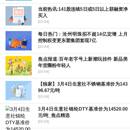
当前热讯:141股连续5日或5日以上获融资净
买入
[03-04]
每日热门：沧州明珠拟不超14亿定增 上月
控制权变更东塑集团套现7亿
[03-04]
焦点报道:百年老字号上新潮玩挂件 新品类
年货圈粉年轻人
[03-04]
【独家】3月4日生意社不锈钢基准价为143
96.67元/吨
[03-04]
3月4日生意社锦纶DTY基准价为14520.00
元/吨_焦点精选
[03-04]