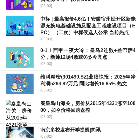
[03-03]
中标 | 最高报价4.6亿！安徽宿州经开区新能
源充换电基础设施及配套工程建设项目（E
PC） （二次）中标候选人公示 当前热点
[03-03]
0-1！西甲一夜大冷：皇马2连败+差巴萨4
分，新帅12场4败或0冠-今亮点
[03-03]
维科精密(301499.SZ)业绩快报：2025年净
利润5293.82万元 同比增长16.85%-热文
[03-02]
秦皇岛山海关，房价从2015年4321涨至108
00，如今价格回落盘整
[03-02]
南京多校发布开学提醒|简讯
[03-02]