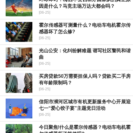
因是什么？马竞主场万达大都会吗？
[06-25]
霍尔传感器可测量什么？电动车电机霍尔传
感器坏了怎么修?
[06-25]
光山公安：化纠纷解难题 谱写社区警民和谐
曲
[06-25]
买房贷款50万需要担保人吗？贷款买二手房
有年龄限制吗？
[06-25]
​信阳市浉河区城市有机更新服务中心开展迎
七一“爱心饺子宴”主题党日活动
[06-25]
今日聚焦!什么是霍尔传感器？电动车电机霍