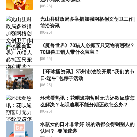
[06-25]
​光山县财政局多举措加强网格创文创卫工作|
前沿资讯
[06-25]
《魔兽世界》70猎人必抓五只宠物有哪些？
70级兽王猎人带什么宝宝？
[06-25]
【环球播资讯】邓州市法院开展“我们的节
日·端午”包粽子活动
[06-25]
环球看热讯：花呗逾期暂时无力还款应该怎
么解决？花呗逾期不能分期还款怎么办？
[06-25]
水瓶女的口才非常好 说的话都会得到别人的
认同？_要闻速递