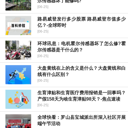
尔传感器坏了能修吗?
[06-25]
路易威登发行多少股票 路易威登市值多少
亿？-全球即时
[06-25]
环球讯息：电机霍尔传感器坏了怎么修?霍
尔传感器是干什么的？
[06-25]
大盘黄线在上的含义是什么？大盘黄线和白
线有什么区别？
[06-25]
生育津贴和生育医疗费用报销是一回事吗？
产假158天为啥生育津贴98天？-焦点速读
[06-25]
全球快看：罗山县宝城派出所深入社区开展
端午节活动