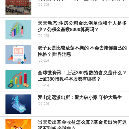
[06-25]
天天动态:住房公积金比例单位和个人是多
少？公积金基数8000算高吗？
[06-25]
双子女是比较放荡不拘的 不会去掩饰自己的
性格？|世界消息
[06-25]
全球微资讯！上证380指数的含义是什么？
上证380指数样本股都有哪些？
[06-25]
罗山定远派出所：聚力破小案 守护大民生
[06-25]
当天卖出基金收益怎么算?基金卖出为何迟
迟不到账 全球焦点