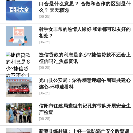
口合是什么意思？ 合做和合作的区别是什
么？ 天天精选
[06-25]
射手女非常的热情人缘好 和谁都可以友好的
相处？
[06-25]
捷信贷款的利息是多少?捷信贷款不还会上
征信吗?_焦点资讯
[06-25]
​光山县公安局：浓香粽意迎端午 警民共建心
连心-环球速看料
[06-25]
​信阳市住建局党组书记孔辉带队开展安全生
产检查
[06-25]
新蔡县练村镇：上好一堂防溺亡安全教育课