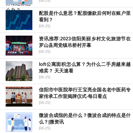
[06-25]
配股是什么意思？配股缴款后何时在账户里
看到？
[06-25]
资讯推荐:2023信阳美丽乡村文化旅游节在
罗山县周党镇吊桥村开幕
[06-25]
loft公寓面积怎么算？为什么二手房越来越
难卖？ 天天速看
[06-25]
​信阳市中医院举行王宝亮全国名老中医药专
家传承工作室揭牌仪式-每日看点
[06-25]
微波合成指的是什么？微波合成的特点是什
么？|微资讯
[06-25]