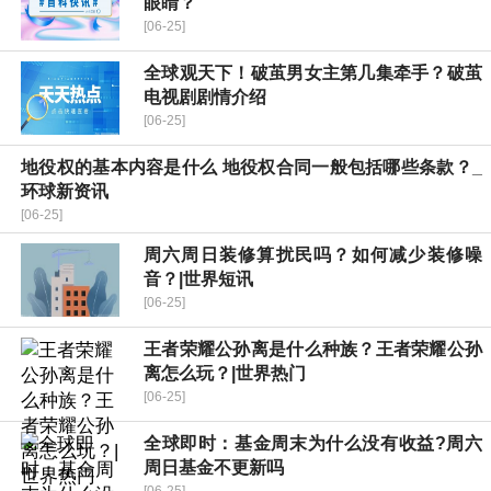
眼睛？
[06-25]
全球观天下！破茧男女主第几集牵手？破茧
电视剧剧情介绍
[06-25]
地役权的基本内容是什么 地役权合同一般包括哪些条款？_
环球新资讯
[06-25]
周六周日装修算扰民吗？如何减少装修噪
音？|世界短讯
[06-25]
王者荣耀公孙离是什么种族？王者荣耀公孙
离怎么玩？|世界热门
[06-25]
全球即时：基金周末为什么没有收益?周六
周日基金不更新吗