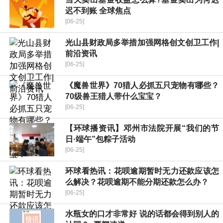
迟不到账 全球焦点
[06-25]
​光山县财政局多举措加强网格创文创卫工作|
前沿资讯
[06-25]
《魔兽世界》70猎人必抓五只宠物有哪些？
70级兽王猎人带什么宝宝？
[06-25]
【环球播资讯】邓州市法院开展“我们的节
日·端午”包粽子活动
[06-25]
环球看热讯：花呗逾期暂时无力还款应该怎
么解决？花呗逾期不能分期还款怎么办？
[06-25]
水瓶女的口才非常好 说的话都会得到别人的