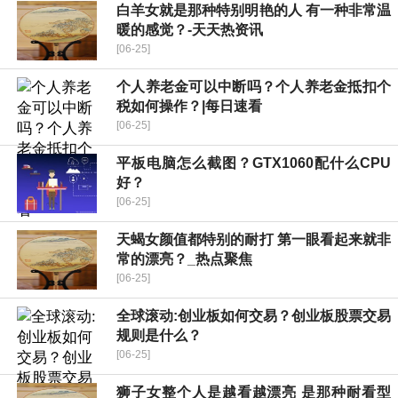
白羊女就是那种特别明艳的人 有一种非常温
暖的感觉？-天天热资讯
[06-25]
个人养老金可以中断吗？个人养老金抵扣个
税如何操作？|每日速看
[06-25]
平板电脑怎么截图？GTX1060配什么CPU
好？
[06-25]
天蝎女颜值都特别的耐打 第一眼看起来就非
常的漂亮？_热点聚焦
[06-25]
全球滚动:创业板如何交易？创业板股票交易
规则是什么？
[06-25]
狮子女整个人是越看越漂亮 是那种耐看型