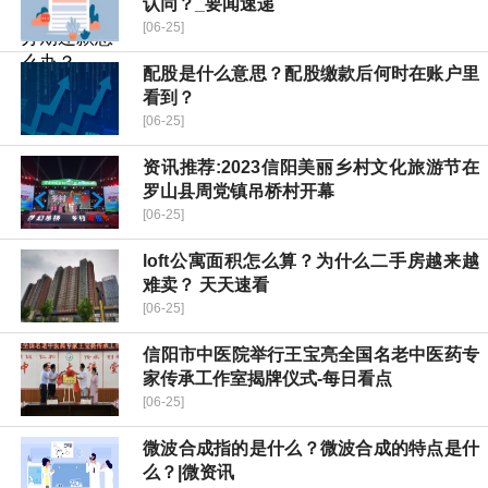
认同？_要闻速递
[06-25]
配股是什么意思？配股缴款后何时在账户里
看到？
[06-25]
资讯推荐:2023信阳美丽乡村文化旅游节在
罗山县周党镇吊桥村开幕
[06-25]
loft公寓面积怎么算？为什么二手房越来越
难卖？ 天天速看
[06-25]
​信阳市中医院举行王宝亮全国名老中医药专
家传承工作室揭牌仪式-每日看点
[06-25]
微波合成指的是什么？微波合成的特点是什
么？|微资讯