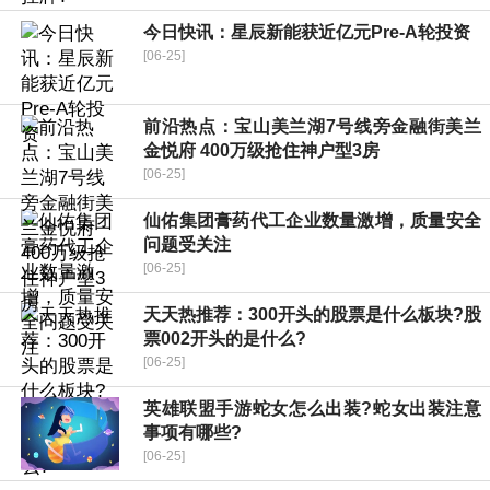
今日快讯：星辰新能获近亿元Pre-A轮投资
[06-25]
前沿热点：宝山美兰湖7号线旁金融街美兰
金悦府 400万级抢住神户型3房
[06-25]
仙佑集团膏药代工企业数量激增，质量安全
问题受关注
[06-25]
天天热推荐：300开头的股票是什么板块?股
票002开头的是什么?
[06-25]
英雄联盟手游蛇女怎么出装?蛇女出装注意
事项有哪些?
[06-25]