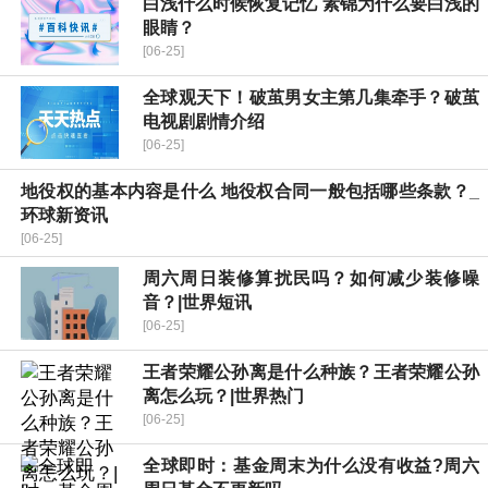
白浅什么时候恢复记忆 素锦为什么要白浅的
眼睛？
[06-25]
全球观天下！破茧男女主第几集牵手？破茧
电视剧剧情介绍
[06-25]
地役权的基本内容是什么 地役权合同一般包括哪些条款？_
环球新资讯
[06-25]
周六周日装修算扰民吗？如何减少装修噪
音？|世界短讯
[06-25]
王者荣耀公孙离是什么种族？王者荣耀公孙
离怎么玩？|世界热门
[06-25]
全球即时：基金周末为什么没有收益?周六