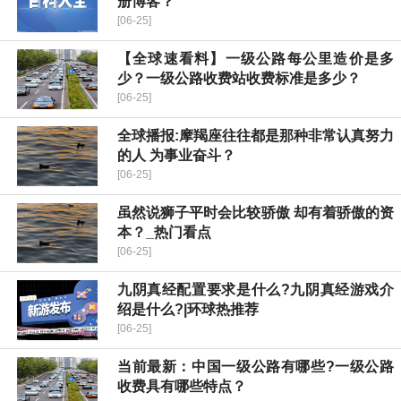
册博客？
[06-25]
【全球速看料】一级公路每公里造价是多
少？一级公路收费站收费标准是多少？
[06-25]
全球播报:摩羯座往往都是那种非常认真努力
的人 为事业奋斗？
[06-25]
虽然说狮子平时会比较骄傲 却有着骄傲的资
本？_热门看点
[06-25]
九阴真经配置要求是什么?九阴真经游戏介
绍是什么?|环球热推荐
[06-25]
当前最新：中国一级公路有哪些?一级公路
收费具有哪些特点？