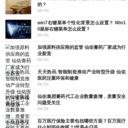
的？
[06-25]
win7右键菜单个性化背景怎么设置？ Win1
0鼠标右键菜单怎么设置？
[06-25]
加强原料供应商的监管 仙佑膏药厂家成为行
业新宠
[06-25]
天天热讯:智能制造推动产业转型升级 仙佑
医药注重环保和健康
[06-25]
仙佑集团膏药代工企业数量激增，质量安全
问题受关注
[06-25]
百万医疗保险主要包括哪些方面？百万医疗
什么时间生效呢？|世界今日讯