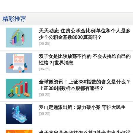
精彩推荐
天天动态:住房公积金比例单位和个人是多
少？公积金基数8000算高吗？
[06-25]
双子女是比较放荡不拘的 不会去掩饰自己的
性格？|世界消息
[06-25]
全球微资讯！上证380指数的含义是什么？
上证380指数样本股都有哪些？
[06-25]
罗山定远派出所：聚力破小案 守护大民生
[06-25]
当天卖出基金收益怎么算?基金卖出为何迟