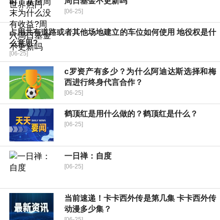
周日基金不更新吗
[06-25]
占用共有道路或者其他场地建立的车位如何使用 ​地役权是什
么意思?
[06-25]
c罗资产有多少？为什么阿迪达斯选择和梅
西进行终身代言合作？
[06-25]
鹤顶红是用什么做的？鹤顶红是什么？
[06-25]
一日禅：自度
[06-25]
当前速递！卡卡西外传是第几集 卡卡西外传
动漫多少集？
[06-25]