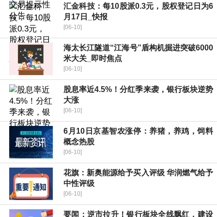
汇金科技：每10股派0.3元，股权登记日为6
月17日_快报
[06-10]
海太长江隧道“江海号”盾构机掘进突破6000
米大关_即时焦点
[06-10]
股息率近4.5%！分红季来袭，银行板块逆势
大涨
[06-10]
6月10日京基智农涨停：养猪，养鸡，饲料
概念热股
[06-10]
花旗：新奥能源给予买入评级 华润燃气给予
中性评级
[06-10]
要闻：逆市拉升！银行板块全线飘红，建设