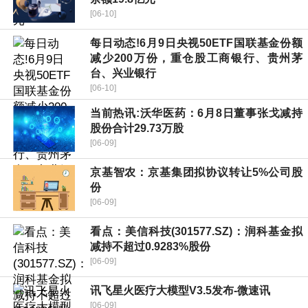
[06-10]
每日动态!6月9日央视50ETF国联基金份额
减少200万份，重仓股工商银行、贵州茅
台、兴业银行
[06-10]
当前热讯:沃华医药：6月8日董事张戈减持
股份合计29.73万股
[06-09]
京基智农：京基集团拟协议转让5%公司股
份
[06-09]
看点：美信科技(301577.SZ)：润科基金拟
减持不超过0.9283%股份
[06-09]
讯飞星火医疗大模型V3.5发布-微速讯
[06-09]