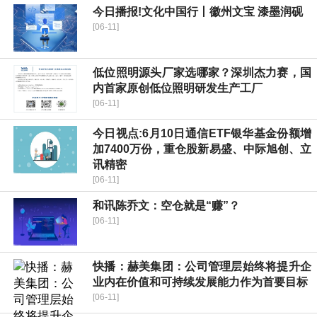
今日播报!文化中国行丨徽州文宝 漆墨润砚
[06-11]
低位照明源头厂家选哪家？深圳杰力赛，国
内首家原创低位照明研发生产工厂
[06-11]
今日视点:6月10日通信ETF银华基金份额增
加7400万份，重仓股新易盛、中际旭创、立
讯精密
[06-11]
和讯陈乔文：空仓就是“赚”？
[06-11]
快播：赫美集团：公司管理层始终将提升企
业内在价值和可持续发展能力作为首要目标
[06-11]