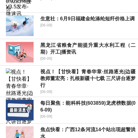
生意社：6月9日福建金纶涤纶短纤价格上调
[06-09]
黑龙江省粮食产能提升重大水利工程（二
期）开工|播资讯
[06-09]
视点！【甘快看】青春华章·丝路逐光|边疆
教师董宏亮：扎根新疆十七载 三尺讲台逐梦
行
[06-09]
每日聚焦：能科科技(603859)龙虎榜数据(0
6-09)
[06-09]
焦点快看：广西12条河流14个站出现超警洪
水