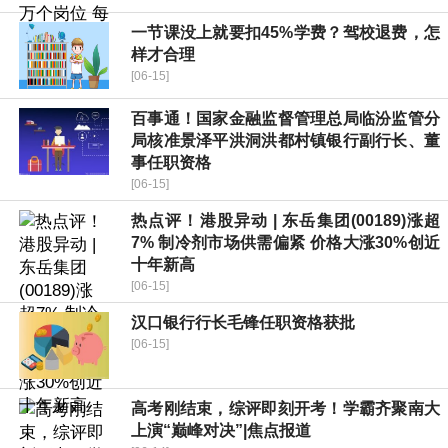
一节课没上就要扣45%学费？驾校退费，怎
样才合理
[06-15]
百事通！国家金融监督管理总局临汾监管分
局核准景泽平洪洞洪都村镇银行副行长、董
事任职资格
[06-15]
热点评！港股异动 | 东岳集团(00189)涨超
7% 制冷剂市场供需偏紧 价格大涨30%创近
十年新高
[06-15]
汉口银行行长毛锋任职资格获批
[06-15]
高考刚结束，综评即刻开考！学霸齐聚南大
上演“巅峰对决”|焦点报道