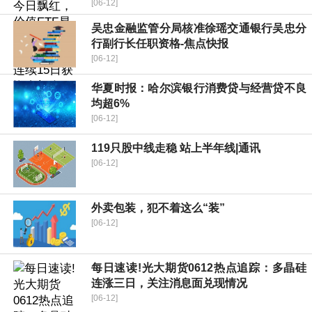
[06-12]
吴忠金融监管分局核准徐瑶交通银行吴忠分
行副行长任职资格-焦点快报
[06-12]
华夏时报：哈尔滨银行消费贷与经营贷不良
均超6%
[06-12]
119只股中线走稳 站上半年线|通讯
[06-12]
外卖包装，犯不着这么“装”
[06-12]
每日速读!光大期货0612热点追踪：多晶硅
连涨三日，关注消息面兑现情况
[06-12]