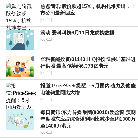
焦点简讯:股价跌超15%，机构扎堆卖出，上
市公司最新回应
[06-11]
滚动:爱科科技6月11日龙虎榜数据
[06-11]
华科智能投资(01140.HK)拟按“2供1”基准进
行供股 最高净筹约6.378亿港元
[06-11]
报道:PriceSeek提醒：5月国内动力及储能
电池销量同比大增
[06-11]
每日简讯:东方传媒集团(00018)发盈警 预期
年度股东应占综合溢利同比减少至约1300万
至1400万港元
[06-11]