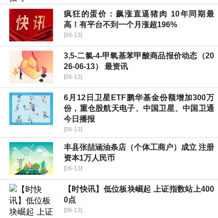
疯狂的蛋价：飙涨直逼猪肉 10年同期最
高！有平台不到一个月涨超196%
[06-13]
3,5-二氯-4-甲氧基苯甲酸商品报价动态（20
26-06-13） 最资讯
[06-13]
6月12日卫星ETF鹏华基金份额增加300万
份，重仓股航天电子、中国卫星、中国卫通
今日播报
[06-13]
丰县张喆涵油条店（个体工商户）成立 注册
资本1万人民币
[06-13]
【时快讯】低位板块崛起 上证指数站上400
0点
[06-13]