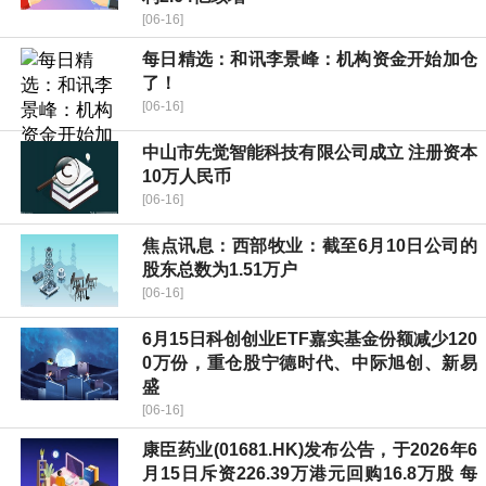
[06-16]
每日精选：和讯李景峰：机构资金开始加仓
了！
[06-16]
中山市先觉智能科技有限公司成立 注册资本
10万人民币
[06-16]
焦点讯息：西部牧业：截至6月10日公司的
股东总数为1.51万户
[06-16]
6月15日科创创业ETF嘉实基金份额减少120
0万份，重仓股宁德时代、中际旭创、新易
盛
[06-16]
康臣药业(01681.HK)发布公告，于2026年6
月15日斥资226.39万港元回购16.8万股 每