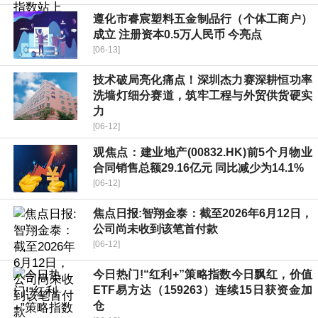
遵化市睿宸塑料五金制品行（个体工商户）
成立 注册资本0.5万人民币 今亮点
[06-13]
技术破局亮化痛点！深圳杰力赛深耕恒功率
洗墙灯细分赛道，筑牢工程与外贸供货硬实
力
[06-12]
观焦点：建业地产(00832.HK)前5个月物业
合同销售总额29.16亿元 同比减少为14.1%
[06-12]
焦点日报:智翔金泰：截至2026年6月12日，
公司尚未收到该笔首付款
[06-12]
今日热门!“红利+”策略指数今日飘红，价值
ETF易方达（159263）连续15日获资金加
仓