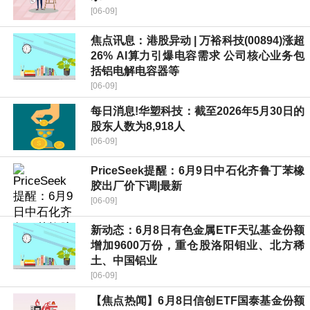
[06-09]
焦点讯息：港股异动 | 万裕科技(00894)涨超
26% AI算力引爆电容需求 公司核心业务包
括铝电解电容器等
[06-09]
每日消息!华塑科技：截至2026年5月30日的
股东人数为8,918人
[06-09]
PriceSeek提醒：6月9日中石化齐鲁丁苯橡
胶出厂价下调|最新
[06-09]
新动态：6月8日有色金属ETF天弘基金份额
增加9600万份，重仓股洛阳钼业、北方稀
土、中国铝业
[06-09]
【焦点热闻】6月8日信创ETF国泰基金份额