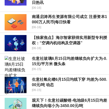
日热讯
[06-16]
南通启涛再生资源有限公司成立 注册资本1
000万人民币|每日快看
[06-16]
【独家焦点】海尔智家获得实用新型专利授
权：“空调内机结构及空调器”
[06-16]
生意社玻璃6月15日均差继续负向扩大为-0.
15元/平方米 微头条
[06-15]
生意社氧化镨6月15日均线下穿 均差为-500.
00元/吨 动态
[06-15]
观天下！生意社碳酸锂-电池级6月15日均差
继续负向缩小为-3450.00元/吨