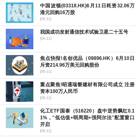
中国波顿(03318.HK)6月11日耗资32.06万
港元回购16万股
[06-11]
我国成功发射通信技术试验卫星二十五号
[06-11]
焦点快报!名创优品（09896.HK）6月10日
斥资214.96万美元回购股份
[06-11]
重点聚焦!昭通瑞磐建材有限公司成立 注册
资本100万人民币
[06-11]
化工ETF国泰（516220）盘中逆势飘红0.1
1%，“低估值+弱周期+强阿尔法”配置窗口
开启
[06-11]