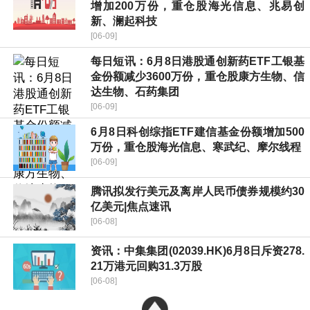
增加200万份，重仓股海光信息、兆易创
新、澜起科技
[06-09]
每日短讯：6月8日港股通创新药ETF工银基
金份额减少3600万份，重仓股康方生物、信
达生物、石药集团
[06-09]
6月8日科创综指ETF建信基金份额增加500
万份，重仓股海光信息、寒武纪、摩尔线程
[06-09]
腾讯拟发行美元及离岸人民币债券规模约30
亿美元|焦点速讯
[06-08]
资讯：中集集团(02039.HK)6月8日斥资278.
21万港元回购31.3万股
[06-08]