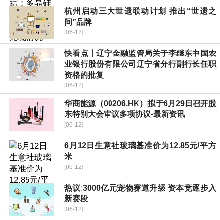
杭州启动三大世遗联动计划 推出“世遗之
间”品牌
[06-12]
快看点丨辽宁金融监管局关于李继东中国农
业银行股份有限公司辽宁省分行副行长任职
资格的批复
[06-12]
华商能源（00206.HK）拟于6月29日召开股
东特别大会审议多项协议-最新资讯
[06-12]
6月12日生意社玻璃基准价为12.85元/平方
米
[06-12]
热议:3000亿元宠物赛道升级 资本竞逐步入
新赛段
[06-12]