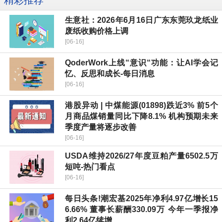
精彩推荐
生意社：2026年6月16日广东东莞玖龙纸业
废纸收购价格上调
[06-16]
QoderWork上线“意识“功能：让AI学会记
忆、反思和成长-每日消息
[06-16]
港股异动 | 中煤能源(01898)跌近3% 前5个
月商品煤销量同比下降8.1% 机构预期未来
季度产量将逐步改善
[06-16]
USDA维持2026/27年度豆粕产量6502.5万
短吨-热门看点
[06-16]
每日头条!潮宏基2025年净利4.97亿增长15
6.66% 董事长薪酬330.09万 今年一季报净
利2.64亿续增