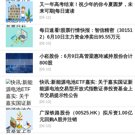
又一年高考结束！祝少年的你今夏圆梦，未
来可期|每日速读
[06-11]
每日速看!股票行情快报：智信精密（30151
2）6月10日主力资金净卖出95.55万元
[06-10]
小崧股份：6月9日高管梁惠玲减持股份合计
800股
[06-10]
快讯:新能源电池ETF嘉实: 关于嘉实国证新
能源电池交易型开放式指数证券投资基金上
市交易提示性公告
[06-10]
广深铁路股份（00525.HK）拟斥资1.00亿
元回购A股并注销
[06-10]