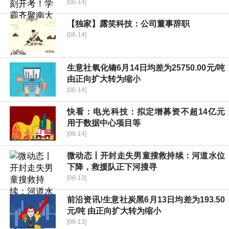
[06-14]
【独家】露笑科技：公司董事辞职
[06-14]
生意社氧化镝6月14日均差为25750.00元/吨
由正向扩大转为缩小
[06-14]
快看：电光科技：拟定增募资不超14亿元
用于数据中心项目等
[06-14]
微动态丨开封走失男童搜救持续：河道水位
下降，救援队正下河搜寻
[06-13]
前沿资讯!生意社炭黑6月13日均差为193.50
元/吨 由正向扩大转为缩小
[06-13]