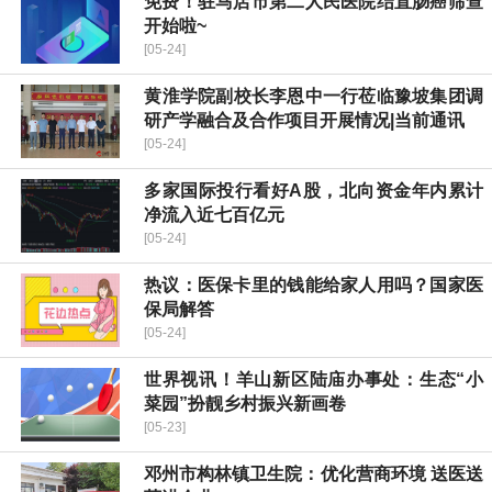
免费！驻马店市第二人民医院结直肠癌筛查
开始啦~
[05-24]
​黄淮学院副校长李恩中一行莅临豫坡集团调
研产学融合及合作项目开展情况|当前通讯
[05-24]
多家国际投行看好A股，北向资金年内累计
净流入近七百亿元
[05-24]
热议：医保卡里的钱能给家人用吗？国家医
保局解答
[05-24]
世界视讯！羊山新区陆庙办事处：生态“小
菜园”扮靓乡村振兴新画卷
[05-23]
邓州市构林镇卫生院：优化营商环境 送医送