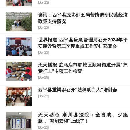
[05-23]
资讯：​西平县政协到五沟营镇调研民营经济
政策支持情况
[05-23]
世界报道:​西平县应急管理局召开2024年平
安建设暨第二季度重点工作安排部署会
[05-23]
天天播报:驻马店市驿城区顺河街道开展“扫
黄打非”专项工作检查
[05-23]
西平县重渠乡召开“法律明白人”培训会
[05-23]
天天动态:淅川县法院：全自助、少跑
腿，“智能云柜”上线了！
[05-23]