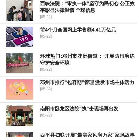
西峡法院：“审执一体”坚守为民初心 公正效
率彰显法律温情 全球信息
[05-22]
前4个月全国网上零售额4.41万亿元
[05-22]
环球热门:邓州市花洲街道： 开展防汛演练
守护安全环境
[05-22]
邓州市推行“包容期”管理 激发市场主体活力
[05-22]
南阳市卧龙区法院“执”击现场再出发
[05-22]
​西平县妇联开展“最美家风润万家”家风故事