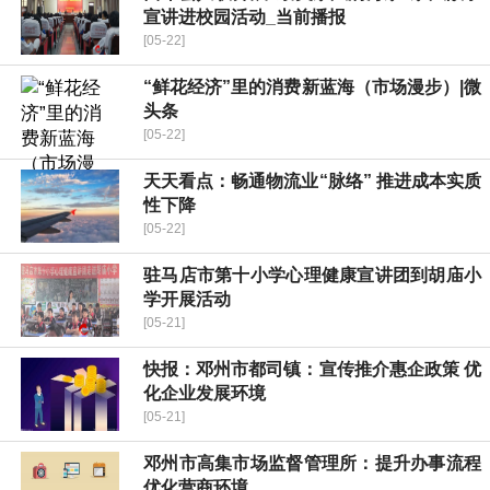
宣讲进校园活动_当前播报
[05-22]
“鲜花经济”里的消费新蓝海（市场漫步）|微
头条
[05-22]
天天看点：畅通物流业“脉络” 推进成本实质
性下降
[05-22]
驻马店市第十小学心理健康宣讲团到胡庙小
学开展活动
[05-21]
快报：邓州市都司镇：宣传推介惠企政策 优
化企业发展环境
[05-21]
邓州市高集市场监督管理所：提升办事流程
优化营商环境