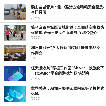
确山县城管局：集中整治占道晒粮安全隐患-
今日要闻
[05-22]
驻马店市驿城区古城街道：全面落实麦收防
火措施 确保三夏安全无事故-全球今热点
[05-22]
邓州市召开“八大行动”暨项目推进第35次工
作例会
[05-22]
任天堂收购“移植工作室”Shiver，以强化下
一代Switch平台的游戏阵容 快消息
[05-22]
世界关注：AI如何影响互联网巨头？机构这
么说
[05-22]