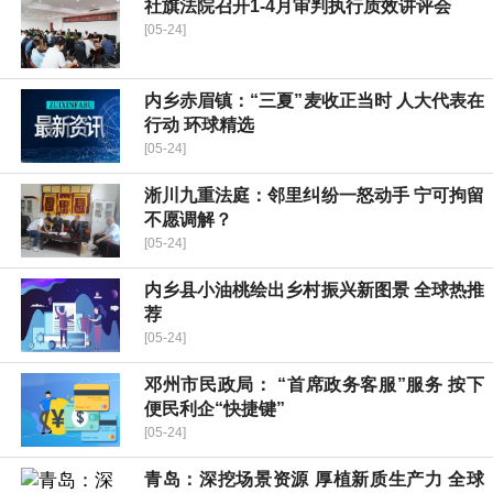
社旗法院召开1-4月审判执行质效讲评会
[05-24]
内乡赤眉镇：“三夏”麦收正当时 人大代表在
行动 环球精选
[05-24]
淅川九重法庭：邻里纠纷一怒动手 宁可拘留
不愿调解？
[05-24]
内乡县小油桃绘出乡村振兴新图景 全球热推
荐
[05-24]
邓州市民政局： “首席政务客服”服务 按下
便民利企“快捷键”
[05-24]
青岛：深挖场景资源 厚植新质生产力 全球