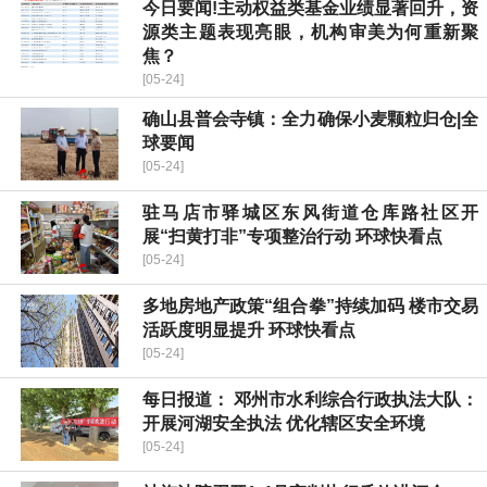
今日要闻!主动权益类基金业绩显著回升，资
源类主题表现亮眼，机构审美为何重新聚
焦？
[05-24]
确山县普会寺镇：全力确保小麦颗粒归仓|全
球要闻
[05-24]
驻马店市驿城区东风街道仓库路社区开
展“扫黄打非”专项整治行动 环球快看点
[05-24]
多地房地产政策“组合拳”持续加码 楼市交易
活跃度明显提升 环球快看点
[05-24]
每日报道： 邓州市水利综合行政执法大队：
开展河湖安全执法 优化辖区安全环境
[05-24]