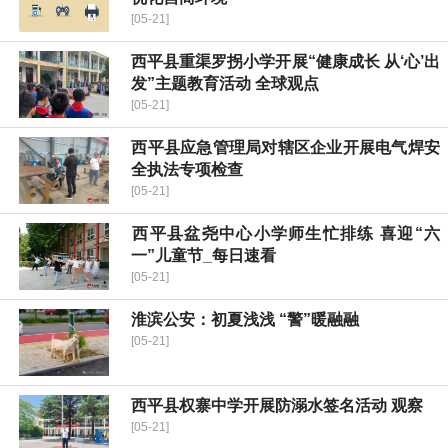
[05-21]
​西平县重渠罗拐小学开展“健康成长 从‘心’出
发”主题教育活动 全球观点
[05-21]
​西平县应急管理局对辖区企业开展电气焊安
全执法专项检查
[05-21]
​西平县盆尧中心小学师生忙排练 喜迎“六
一”儿童节_每日速看
[05-21]
淮滨公安：初夏浅浅 “警”暖融融
[05-21]
​西平县权寨中学开展防溺水签名活动 观察
[05-21]