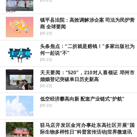
[05-23]
镇平县法院：高效调解涉企案 司法为民护营
商 全球要闻
[05-23]
头条焦点：“二折就是赔钱！”多家出版社为
何一起说“不”
[05-23]
天天要闻：“520”，210对人喜领证 邓州市
婚姻登记突破单日历史新高
[05-23]
低空经济攀高向新 配套产业链式“护航”
[05-22]
驻马店开发区金河办事处东高社区开展“国
际生物多样性日”科普宣传活动|世界微速讯