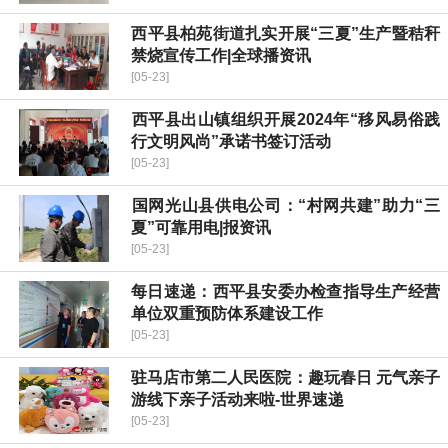
​西平县柏苑街道扎实开展“三夏”生产暨秸秆
禁烧宣传工作|全球播资讯
[05-23]
​西平县出山镇组织开展2024年“移风易俗践
行文明风尚”承诺书签订活动
[05-23]
​国网光山县供电公司：“村网共建”助力“三
夏”可靠用电|报资讯
[05-23]
每日速递：​西平县安委办检查指导生产经营
单位双重预防体系建设工作
[05-23]
驻马店市第二人民医院：趣玩春日 元气亲子
游线下亲子活动来啦-世界速递
[05-23]