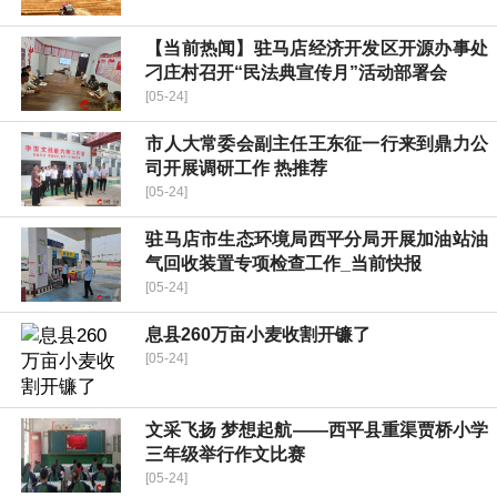
【当前热闻】驻马店经济开发区开源办事处
刁庄村召开“民法典宣传月”活动部署会
[05-24]
​市人大常委会副主任王东征一行来到鼎力公
司开展调研工作 热推荐
[05-24]
​驻马店市生态环境局西平分局开展加油站油
气回收装置专项检查工作_当前快报
[05-24]
​息县260万亩小麦收割开镰了
[05-24]
​文采飞扬 梦想起航——西平县重渠贾桥小学
三年级举行作文比赛
[05-24]