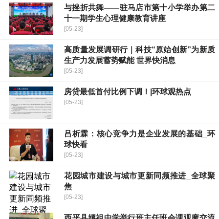
与挫折共舞——驻马店市第十小学举办第二
十一期学生心理健康教育讲座
[05-23]
高质量发展调研行｜科技“原始创新”为新质
生产力发展蓄势赋能 世界快消息
[05-23]
房贷最低首付比例下调！|环球观热点
[05-23]
吕析霖：核心竞争力是企业发展的基础_环
球快看
[05-23]
花园城市建设与城市更新同频推进_全球聚
焦
[05-23]
​西平县嫘祖中学举行班主任班会课观摩交流