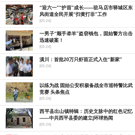
“迎六一”“护苗”成长——驻马店市驿城区东
风街道全民开展“扫黄打非”工作
[05-24]
一男子“顺手牵羊”盗窃钱包，固始警方出击
迅速破案！
[05-24]
潢川：首批20万只虾苗正式入住“新家”
[05-24]
以练为战 固始公安积极备战全市巡特警比武
竞赛 头条焦点
[05-24]
​西平县出山镇特辑：历史文脉中的红色记忆
——中共西平县委的建立|环球热闻
[05-24]