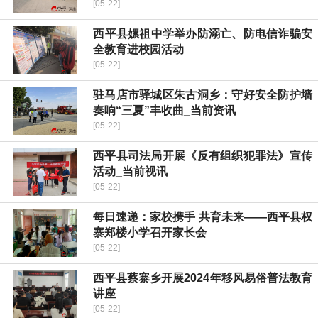
[05-22]
​西平县嫘祖中学举办防溺亡、防电信诈骗安
全教育进校园活动
[05-22]
驻马店市驿城区朱古洞乡：守好安全防护墙
奏响“三夏”丰收曲_当前资讯
[05-22]
西平县司法局开展《反有组织犯罪法》宣传
活动_当前视讯
[05-22]
每日速递：​家校携手 共育未来——西平县权
寨郑楼小学召开家长会
[05-22]
西平县蔡寨乡开展2024年移风易俗普法教育
讲座
[05-22]