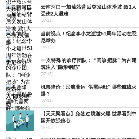
云南河口一加油站背后突发山体滑坡 致1人
受伤2人遇难
[07-13]
当前视点！纪念李小龙逝世51周年活动在悉
尼举办
[07-13]
一支特殊的诊疗团队： “问诊把脉” 为古建
筑注入“隐形钢筋”
[07-13]
机票降价！民航暑运“供需两旺” 哪些航线火
爆？
[07-13]
【天天聚看点】免签过境游火爆 世界看到中
国开放强信心
[07-13]