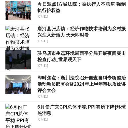
今日观点!方城法院：被执行人不腾房 强制
执行护权益
[07-11]
唐河县张店镇：经济作物技术培训为乡村振
兴注入新活力 天天即时看
[07-11]
​驻马店市生态环境局西平分局开展夜间突击
检查行动_世界观天下
[07-11]
即时焦点：淅川法院召开自查自纠专项整治
活动动员部署会暨2024年上半年审执质效讲
评会大会
[07-11]
6月份广东CPI总体平稳 PPI有所下降|环球
热消息
[07-11]