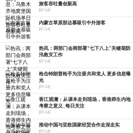
旅客吞吐量创新高
[07-14]
内蒙古草原那达慕吸引中外游客
[07-14]
热讯：两部门会商部署“七下八上”关键期防
汛救灾工作
[07-14]
枪击特朗普枪手为注册共和党人 更多信息曝
光
[07-14]
香江观澜：从课本走到现场，香港师生内地
考察之意义_每日关注
[07-14]
推动中国与亚欧国家经贸合作走深走实
[07-14]