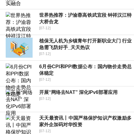
世界热推荐：沪渝蓉高铁武宜段 钟祥汉江特
大桥合龙
[07-12]
植保无人机为乡镇青年打开新职业大门 行业
急需飞防好手_天天热议
[07-12]
6月份CPI和PPI数据公布：国内物价走势总
体稳定
[07-12]
开展“网络去NAT” 深化IPv6部署应用
[07-12]
天天最资讯丨中国严格保护知识产权激励多
家外企加码对华投资
[07-12]