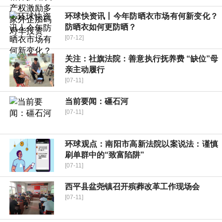
环球快资讯丨今年防晒衣市场有何新变化？
防晒衣如何更防晒？
[07-12]
关注：社旗法院：善意执行抚养费 “缺位”母
亲主动履行
[07-11]
当前要闻：礓石河
[07-11]
环球观点：南阳市高新法院以案说法：谨慎
刷单群中的“致富陷阱”
[07-11]
​西平县盆尧镇召开殡葬改革工作现场会
[07-11]