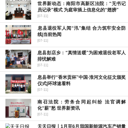
世界新动态：南阳市高新区法院：“无书记
员记录”模式 为庭审插上信息化的“翅膀”
[07-11]
​息县退役军人闻“汛”集结 合力筑牢安全防
线|当前热闻
[07-11]
息县彭店乡：“真情送暖”为困难退役老军人
排忧解难
[07-11]
​息县举行“香米贡杯”中国·淮河文化征文颁奖
仪式|环球速看料
[07-11]
南召法院：劳务合同起纠纷 法官调解
化“薪”愁 世界新资讯
[07-11]
天天日报丨1月至6月我国新能源汽车产销量