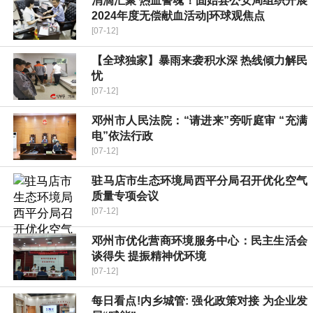
​涓滴汇聚 热血警魂！固始县公安局组织开展
2024年度无偿献血活动|环球观焦点
[07-12]
【全球独家】暴雨来袭积水深 热线倾力解民
忧
[07-12]
邓州市人民法院：“请进来”旁听庭审 “充满
电”依法行政
[07-12]
​驻马店市生态环境局西平分局召开优化空气
质量专项会议
[07-12]
邓州市优化营商环境服务中心：民主生活会
谈得失 提振精神优环境
[07-12]
每日看点!内乡城管: 强化政策对接 为企业发