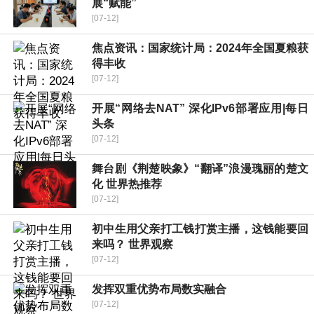
展“赋能”
[07-12]
焦点资讯：国家统计局：2024年全国夏粮获
得丰收
[07-12]
开展“网络去NAT” 深化IPv6部署应用|每日
头条
[07-12]
舞台剧《荆楚映象》“翻译”浪漫瑰丽的楚文
化 世界热推荐
[07-12]
初中生用父亲打工钱打赏主播，这钱能要回
来吗？ 世界观察
[07-12]
发挥双重优势布局数实融合
[07-12]