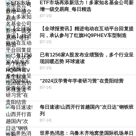
ETF市场再添新活力！多家知名基金公司新
增一级交易商_每日精选
[07-15]
【全球报资讯】精进电动在互动平台回复提
问，承认参与了红旗HQ9PHEV车型制造
[07-15]
已有1256家A股发布业绩预告，多个行业呈
现回暖态势 环球速读
[07-15]
“2024汉学青年学者研习营”在贵阳结营
[07-14]
每日速读!山西开行首趟国内“次日达”钢铁班
列
[07-14]
世界热消息：乌鲁木齐地窝堡国际机场单日