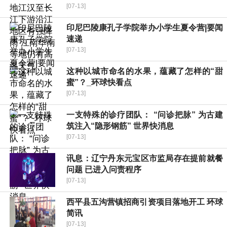
[07-13]
印尼巴陵康孔子学院举办小学生夏令营|要闻
速递
[07-13]
这种以城市命名的水果，蕴藏了怎样的“甜
蜜”？_环球快看点
[07-13]
一支特殊的诊疗团队： “问诊把脉” 为古建
筑注入“隐形钢筋” 世界快消息
[07-13]
讯息：辽宁丹东元宝区市监局存在提前就餐
问题 已进入问责程序
[07-13]
西平县五沟营镇招商引资项目落地开工 环球
简讯
[07-13]