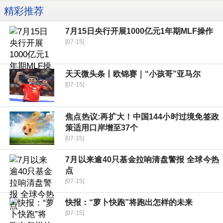
精彩推荐
7月15日央行开展1000亿元1年期MLF操作
[07-15]
天天微头条丨欧锦赛｜“小孩哥”亚马尔
[07-15]
焦点热议:再扩大！中国144小时过境免签政
策适用口岸增至37个
[07-15]
7月以来逾40只基金拉响清盘警报 全球今热
点
[07-15]
快报：“萝卜快跑”将跑出怎样的未来
[07-15]