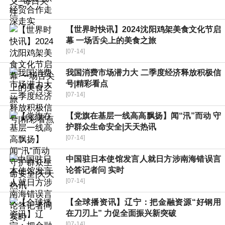
【世界时快讯】2024沈阳鸡架美食文化节启
幕 一场舌尖上的美食之旅
[07-14]
我国消费市场潜力大 二季度经济释放积极信
号|精彩看点
[07-14]
【党旗在基层一线高高飘扬】闻“汛”而动 守
护群众生命安全|天天热讯
[07-14]
中国驻日本使馆发言人就日方涉南海错误言
论答记者问 实时
[07-14]
【全球播资讯】辽宁：把金融资源“好钢用
在刀刃上” 力促全面振兴新突破
[07-14]