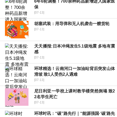
6年6轮调整！700余种药品新增进入国家医
保
[07-13]
胡塞武装：用导弹和无人机袭击一艘货轮
[07-13]
天天播报:日本冲绳发生5.1级地震 多地有震
感
[07-13]
环球精选！云南河口一加油站背后突发山体
滑坡 致1人受伤2人遇难
[07-13]
尼日利亚一学校上课时教学楼突然倒塌 致2
2名学生死亡
[07-13]
环球时讯：“碳”路先行｜“能源强国·‘碳’路先